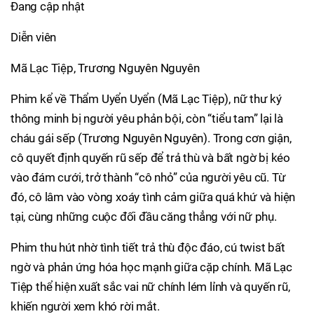
Đang cập nhật
Diễn viên
Mã Lạc Tiệp, Trương Nguyên Nguyên
Phim kể về Thẩm Uyển Uyển (Mã Lạc Tiệp), nữ thư ký
thông minh bị người yêu phản bội, còn “tiểu tam” lại là
cháu gái sếp (Trương Nguyên Nguyên). Trong cơn giận,
cô quyết định quyến rũ sếp để trả thù và bất ngờ bị kéo
vào đám cưới, trở thành “cô nhỏ” của người yêu cũ. Từ
đó, cô lâm vào vòng xoáy tình cảm giữa quá khứ và hiện
tại, cùng những cuộc đối đầu căng thẳng với nữ phụ.
Phim thu hút nhờ tình tiết trả thù độc đáo, cú twist bất
ngờ và phản ứng hóa học mạnh giữa cặp chính. Mã Lạc
Tiệp thể hiện xuất sắc vai nữ chính lém lỉnh và quyến rũ,
khiến người xem khó rời mắt.