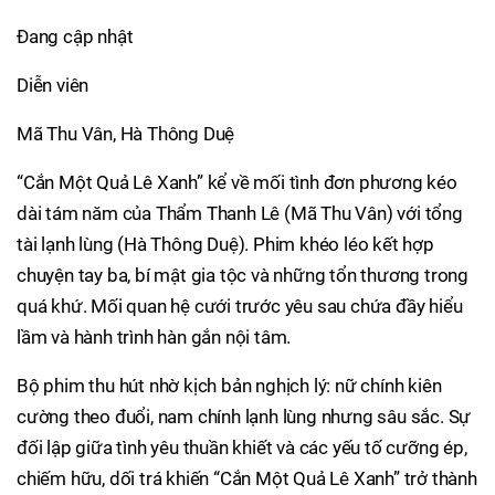
Đang cập nhật
Diễn viên
Mã Thu Vân, Hà Thông Duệ
“Cắn Một Quả Lê Xanh” kể về mối tình đơn phương kéo
dài tám năm của Thẩm Thanh Lê (Mã Thu Vân) với tổng
tài lạnh lùng (Hà Thông Duệ). Phim khéo léo kết hợp
chuyện tay ba, bí mật gia tộc và những tổn thương trong
quá khứ. Mối quan hệ cưới trước yêu sau chứa đầy hiểu
lầm và hành trình hàn gắn nội tâm.
Bộ phim thu hút nhờ kịch bản nghịch lý: nữ chính kiên
cường theo đuổi, nam chính lạnh lùng nhưng sâu sắc. Sự
đối lập giữa tình yêu thuần khiết và các yếu tố cưỡng ép,
chiếm hữu, dối trá khiến “Cắn Một Quả Lê Xanh” trở thành