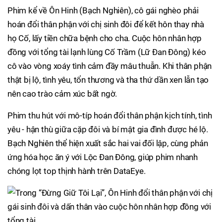
Phim kể về Ôn Hinh (Bạch Nghiên), cô gái nghèo phải
hoán đổi thân phận với chị sinh đôi để kết hôn thay nhà
họ Cố, lấy tiền chữa bệnh cho cha. Cuộc hôn nhân hợp
đồng với tổng tài lạnh lùng Cố Trầm (Lữ Đan Đông) kéo
cô vào vòng xoáy tình cảm đầy mâu thuẫn. Khi thân phận
thật bị lộ, tình yêu, tổn thương và tha thứ dần xen lẫn tạo
nên cao trào cảm xúc bất ngờ.
Phim thu hút với mô-típ hoán đổi thân phận kịch tính, tình
yêu - hận thù giữa cặp đôi và bí mật gia đình được hé lộ.
Bạch Nghiên thể hiện xuất sắc hai vai đối lập, cùng phản
ứng hóa học ăn ý với Lộc Đan Đông, giúp phim nhanh
chóng lọt top thịnh hành trên DataEye.