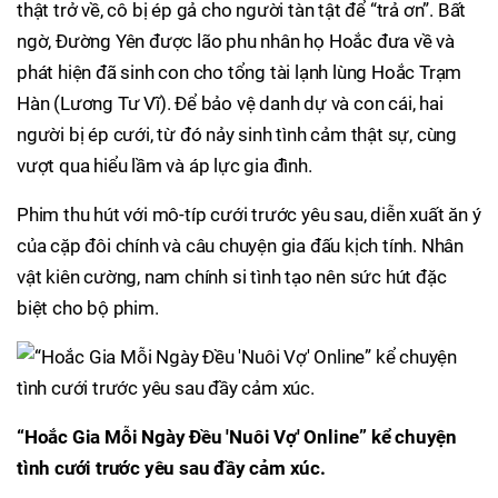
thật trở về, cô bị ép gả cho người tàn tật để “trả ơn”. Bất
ngờ, Đường Yên được lão phu nhân họ Hoắc đưa về và
phát hiện đã sinh con cho tổng tài lạnh lùng Hoắc Trạm
Hàn (Lương Tư Vĩ). Để bảo vệ danh dự và con cái, hai
người bị ép cưới, từ đó nảy sinh tình cảm thật sự, cùng
vượt qua hiểu lầm và áp lực gia đình.
Phim thu hút với mô-típ cưới trước yêu sau, diễn xuất ăn ý
của cặp đôi chính và câu chuyện gia đấu kịch tính. Nhân
vật kiên cường, nam chính si tình tạo nên sức hút đặc
biệt cho bộ phim.
“Hoắc Gia Mỗi Ngày Đều 'Nuôi Vợ' Online” kể chuyện
tình cưới trước yêu sau đầy cảm xúc.