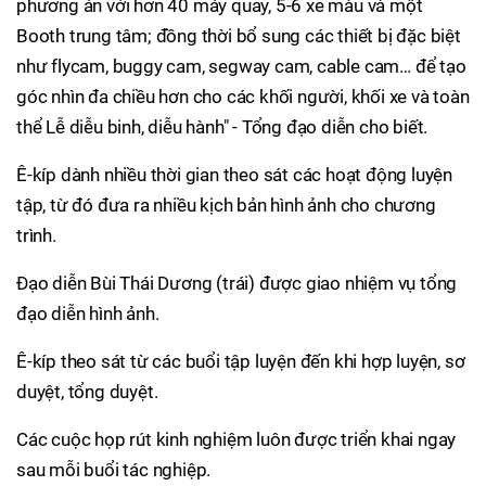
phương án với hơn 40 máy quay, 5-6 xe màu và một
Booth trung tâm; đồng thời bổ sung các thiết bị đặc biệt
như flycam, buggy cam, segway cam, cable cam… để tạo
góc nhìn đa chiều hơn cho các khối người, khối xe và toàn
thể Lễ diễu binh, diễu hành" - Tổng đạo diễn cho biết.
Ê-kíp dành nhiều thời gian theo sát các hoạt động luyện
tập, từ đó đưa ra nhiều kịch bản hình ảnh cho chương
trình.
Đạo diễn Bùi Thái Dương (trái) được giao nhiệm vụ tổng
đạo diễn hình ảnh.
Ê-kíp theo sát từ các buổi tập luyện đến khi hợp luyện, sơ
duyệt, tổng duyệt.
Các cuộc họp rút kinh nghiệm luôn được triển khai ngay
sau mỗi buổi tác nghiệp.