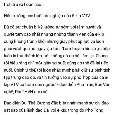
trơn tru và hoàn hảo.
Hậu trường các buổi tác nghiệp của ê-kíp VTV.
Dù có sự chuẩn bị kỹ lưỡng từ sớm với tâm huyết và
quyết tâm cao nhất nhưng những thành viên của ê-kíp
cũng không tránh khỏi những giây phút áp lực và luôn
phải vượt qua nó ngay lập tức. "Làm truyền hình trực tiếp
luôn là thử thách lớn, bởi không có cơ hội làm lại. Chúng
tôi hiểu rằng chỉ một giây sơ suất cũng có thể để lại tiếc
nuối. Chính vì thế, tôi luôn nhắc mình phải giữ sự bình tĩnh,
tập trung cao độ, và tin tưởng vào sự phối hợp của cả ê-
kíp VTV cả trăm con người." - đạo diễn Phú Trần, Ban Văn
nghệ, Đài THVN chia sẻ.
Đạo diễn Bùi Thái Dương đặc biệt nhấn mạnh sự chỉ đạo
sát sao của lãnh đạo Đài với ê-kíp, trong đó Phó Tổng