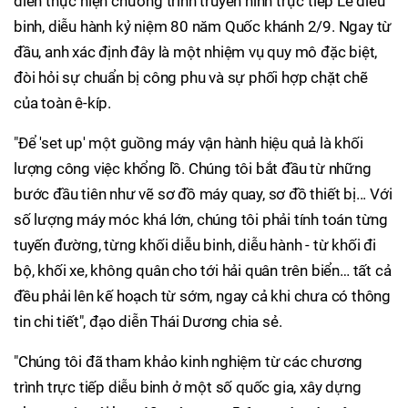
diễn thực hiện chương trình truyền hình trực tiếp Lễ diễu
binh, diễu hành kỷ niệm 80 năm Quốc khánh 2/9. Ngay từ
đầu, anh xác định đây là một nhiệm vụ quy mô đặc biệt,
đòi hỏi sự chuẩn bị công phu và sự phối hợp chặt chẽ
của toàn ê-kíp.
"Để 'set up' một guồng máy vận hành hiệu quả là khối
lượng công việc khổng lồ. Chúng tôi bắt đầu từ những
bước đầu tiên như vẽ sơ đồ máy quay, sơ đồ thiết bị... Với
số lượng máy móc khá lớn, chúng tôi phải tính toán từng
tuyến đường, từng khối diễu binh, diễu hành - từ khối đi
bộ, khối xe, không quân cho tới hải quân trên biển… tất cả
đều phải lên kế hoạch từ sớm, ngay cả khi chưa có thông
tin chi tiết", đạo diễn Thái Dương chia sẻ.
"Chúng tôi đã tham khảo kinh nghiệm từ các chương
trình trực tiếp diễu binh ở một số quốc gia, xây dựng