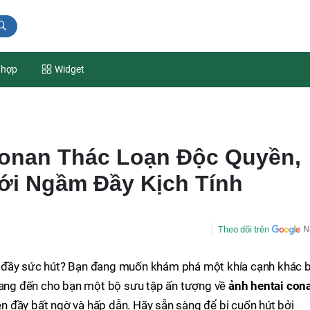
 hợp
Widget
Conan Thác Loạn Độc Quyền,
ới Ngầm Đầy Kịch Tính
Theo dõi trên
 đầy sức hút? Bạn đang muốn khám phá một khía cạnh khác b
 mang đến cho bạn một bộ sưu tập ấn tượng về
ảnh hentai con
 đầy bất ngờ và hấp dẫn. Hãy sẵn sàng để bị cuốn hút bởi