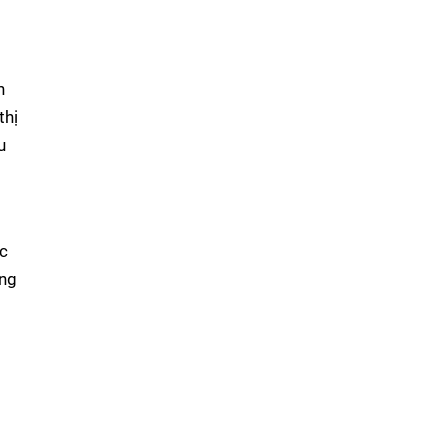
n
thị
u
ức
ững