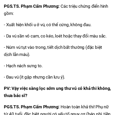
PGS.TS. Phạm Cẩm Phương:
Các triệu chứng điển hình
gồm:
- Xuất hiện khối u ở vú, có thể cứng, không đau.
- Da vú sần vỏ cam, co kéo, loét hoặc thay đổi màu sắc.
- Núm vú tụt vào trong, tiết dịch bất thường (đặc biệt
dịch lẫn máu).
- Hạch nách sưng to.
- Đau vú (ít gặp nhưng cần lưu ý).
PV: Vậy việc sàng lọc sớm ung thư vú có khả thi không,
thưa bác sĩ?
PGS.TS. Phạm Cẩm Phương:
Hoàn toàn khả thi! Phụ nữ
từ 40 tuổi, đặc biệt người có yếu tố nguy cơ (béo phì, tiền