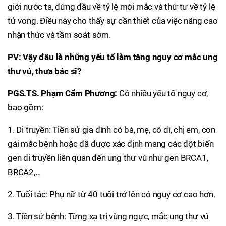
giới nước ta, đứng đầu về tỷ lệ mới mắc và thứ tư về tỷ lệ
tử vong. Điều này cho thấy sự cần thiết của việc nâng cao
nhận thức và tầm soát sớm.
PV: Vậy đâu là những yếu tố làm tăng nguy cơ mắc ung
thư vú, thưa bác sĩ?
PGS.TS. Phạm Cẩm Phương:
Có nhiều yếu tố nguy cơ,
bao gồm:
1. Di truyền: Tiền sử gia đình có bà, mẹ, cô dì, chị em, con
gái mắc bệnh hoặc đã được xác định mang các đột biến
gen di truyền liên quan đến ung thư vú như gen BRCA1,
BRCA2,…
2. Tuổi tác: Phụ nữ từ 40 tuổi trở lên có nguy cơ cao hơn.
3. Tiền sử bệnh: Từng xạ trị vùng ngực, mắc ung thư vú