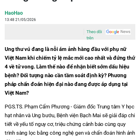
HaoHao
13:48 21/05/2026
Theo dõi
trên
Ung thư vú đang là nỗi ám ảnh hàng đầu với phụ nữ
Việt Nam khi chiếm tỷ lệ mắc mới cao nhất và đứng thứ
4 về tử vong. Làm thế nào để nhận biết sớm dấu hiệu
bệnh? Đối tượng nào cần tầm soát định kỳ? Phương
pháp chẩn đoán hiện đại nào đang được áp dụng tại
Việt Nam?
PGS.TS. Phạm Cẩm Phương - Giám đốc Trung tâm Y học
hạt nhân và Ung bướu, Bệnh viện Bạch Mai sẽ giải đáp chi
tiết về yếu tố nguy cơ, triệu chứng cảnh báo cùng quy
trình sàng lọc bằng công nghệ gen và chẩn đoán hình ảnh