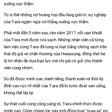
xuống vực thẳm.
Từ vị thế những nữ hoàng top đầu làng giải trí, sự nghiệp
của T-ara ngậm ngùi rơi thẳng xuống vực thẳm.
Phải mất đến 5 năm sau, vào năm 2017, nỗi oan khuất
của T-ara mới được rửa sạch. Những nhân viên cũ từng
làm việc cùng T-ara đã tung ra loạt bằng chứng vạch trần
thái độ giả vờ chấn thương của Hwayoung, đồng thời hé
lộ tin nhắn đe dọa bạo lực mà chị gái cô gửi cho thành
viên cùng nhóm.
Dù đã được minh oan, danh tiếng, thanh xuân và thời kỳ
đỉnh cao rực rỡ nhất của T-ara đã bị tước đoạt oan uổng,
không thể lấy lại
Sự thật cuối cùng cũng sáng tỏ, T-ara chính thức được
minh oan. Công chúng lúc này mới đồng loạt "quay xe" xin