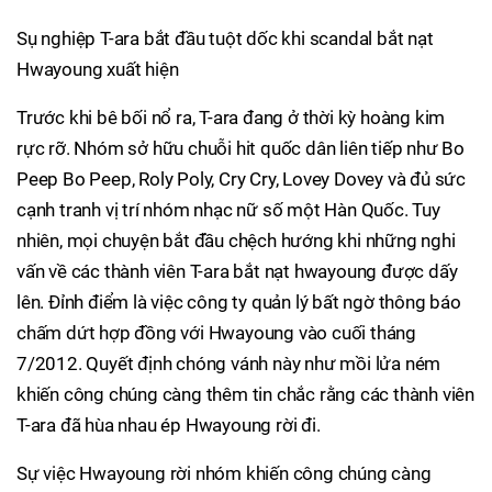
Sụ nghiệp T-ara bắt đầu tuột dốc khi scandal bắt nạt
Hwayoung xuất hiện
Trước khi bê bối nổ ra, T-ara đang ở thời kỳ hoàng kim
rực rỡ. Nhóm sở hữu chuỗi hit quốc dân liên tiếp như Bo
Peep Bo Peep, Roly Poly, Cry Cry, Lovey Dovey và đủ sức
cạnh tranh vị trí nhóm nhạc nữ số một Hàn Quốc. Tuy
nhiên, mọi chuyện bắt đầu chệch hướng khi những nghi
vấn về các thành viên T-ara bắt nạt hwayoung được dấy
lên. Đỉnh điểm là việc công ty quản lý bất ngờ thông báo
chấm dứt hợp đồng với Hwayoung vào cuối tháng
7/2012. Quyết định chóng vánh này như mồi lửa ném
khiến công chúng càng thêm tin chắc rằng các thành viên
T-ara đã hùa nhau ép Hwayoung rời đi.
Sự việc Hwayoung rời nhóm khiến công chúng càng