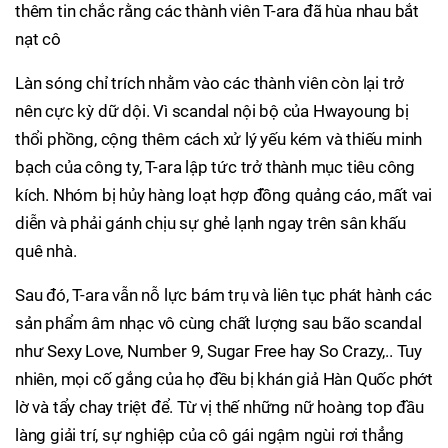
thêm tin chắc rằng các thành viên T-ara đã hùa nhau bắt
nạt cô
Làn sóng chỉ trích nhằm vào các thành viên còn lại trở
nên cực kỳ dữ dội. Vì scandal nội bộ của Hwayoung bị
thổi phồng, cộng thêm cách xử lý yếu kém và thiếu minh
bạch của công ty, T-ara lập tức trở thành mục tiêu công
kích. Nhóm bị hủy hàng loạt hợp đồng quảng cáo, mất vai
diễn và phải gánh chịu sự ghẻ lạnh ngay trên sân khấu
quê nhà.
Sau đó, T-ara vẫn nỗ lực bám trụ và liên tục phát hành các
sản phẩm âm nhạc vô cùng chất lượng sau bão scandal
như Sexy Love, Number 9, Sugar Free hay So Crazy,.. Tuy
nhiên, mọi cố gắng của họ đều bị khán giả Hàn Quốc phớt
lờ và tẩy chay triệt để. Từ vị thế những nữ hoàng top đầu
làng giải trí, sự nghiệp của cô gái ngậm ngùi rơi thẳng