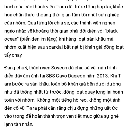
bạch của các thành viên T-ara đã được tổng hợp lại, khắc
họa chân thực khoảng thời gian tăm tối nhất sự nghiệp
của nhóm. Qua từng lời chia sẻ, các thành viên nghẹn
ngào nhắc về khoảng thời gian phải đối diện với “black
ocean” (biển đen im lặng) khi hàng loạt sân khấu mà
nhóm xuất hiện sau scandal bắt nạt bị khán giả đồng loạt
tẩy chay.
Đáng chú ý, thành viên Soyeon đã chia sẻ về màn trình
diễn đầy ám ảnh tại SBS Gayo Daejeon năm 2013. Khi T-
ara bước ra sân khấu, toàn bộ khán giả bên dưới dường
như đã thống nhất từ trước, đồng loạt quay lưng lại hoàn
toàn với nhóm. Không một tiếng hò reo, không một ánh
đèn cổ vũ, T-ara phải cắn răng chịu đựng những uất ức
vào trong để hoàn thành trọn vẹn tiết mục giữa sự ghẻ
lạnh tàn nhẫn.