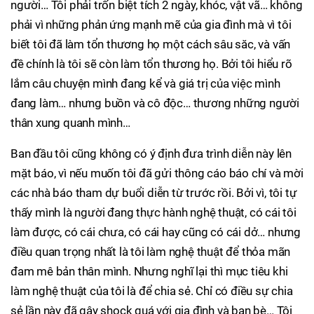
người… Tôi phải trốn biệt tích 2 ngày, khóc, vật vã… không
phải vì những phản ứng mạnh mẽ của gia đình mà vì tôi
biết tôi đã làm tổn thương họ một cách sâu săc, và vấn
đề chính là tôi sẽ còn làm tổn thương họ. Bởi tôi hiểu rõ
lắm câu chuyện mình đang kể và giá trị của việc mình
đang làm… nhưng buồn và cô độc… thương những người
thân xung quanh mình…
Ban đầu tôi cũng không có ý định đưa trình diễn này lên
mặt báo, vì nếu muốn tôi đã gửi thông cáo báo chí và mời
các nhà báo tham dự buổi diễn từ trước rồi. Bởi vì, tôi tự
thấy mình là người đang thực hành nghệ thuật, có cái tôi
làm được, có cái chưa, có cái hay cũng có cái dở… nhưng
điều quan trọng nhất là tôi làm nghệ thuật để thỏa mãn
đam mê bản thân mình. Nhưng nghĩ lại thì mục tiêu khi
làm nghệ thuật của tôi là để chia sẻ. Chỉ có điều sự chia
sẻ lần này đã gây shock quá với gia đình và bạn bè… Tôi