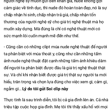
người nghệ sỹ muốn gửi đến khán giả, nude không gợi
cảm giác về tính dục, thì nude đó hoàn toàn đẹp, nó là sự
chấp nhận hi sinh, chấp nhận trả giá, chấp nhận tổn
thương của người nghệ sỹ cho giá trị nghệ thuật mà họ
muốn xây dựng. Mà đúng là chỉ có nghệ thuật mới có
sức mạnh lôi cuốn mạnh mẽ đến như thế.
- Cũng cần có những clipt múa nude nghệ thuật để người
ta phân biệt với múa thoát y, cũng như cần những tấm
ảnh nude nghệ thuật đặt cạnh những tấm ảnh khiêu dâm
để người ta phân biệt được đâu là giá trị nghệ thuật thật
sự. Và chỉ khi nhận biết được giá trị thật sự người ta mới
hiểu, trân trọng và chọn lựa đúng cho việc xem gì, cảm gì,
ngẫm gì…
Lý do tôi gửi Soi clip này
Thực tình là sau trình diễn, tôi bị cả gia đình lên án. Cả nhà
triệu tập cuộc họp gia đình. Mẹ tôi thì thấy xấu hổ với mọi