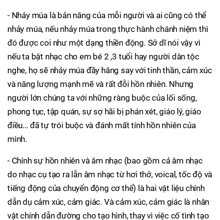
- Nhảy múa là bản năng của mỗi người và ai cũng có thể
nhảy múa, nếu nhảy múa trong thực hành chánh niệm thì
đó được coi như một dạng thiền động. Sở dĩ nói vậy vì
nếu ta bật nhạc cho em bé 2 ,3 tuổi hay người dân tộc
nghe, họ sẽ nhảy múa đầy hăng say với tinh thần, cảm xúc
và năng lượng mạnh mẽ và rất đỗi hồn nhiên. Nhưng
người lớn chúng ta với những ràng buộc của lối sống,
phong tục, tập quán, sự sợ hãi bị phán xét, giáo lý, giáo
điều… đã tự trói buộc và đánh mất tính hồn nhiên của
mình.
- Chính sự hồn nhiên và âm nhạc (bao gồm cả âm nhạc
do nhạc cụ tạo ra lẫn âm nhạc từ hơi thở, voical, tốc độ và
tiếng động của chuyển động cơ thể) là hai vật liệu chính
dẫn dụ cảm xúc, cảm giác. Và cảm xúc, cảm giác là nhân
vật chính dẫn đường cho tạo hình, thay vì việc cố tình tạo