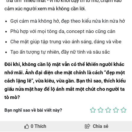
“thả tim” nhiều nhất - vì nó khơi dậy trí tò mò, chạm vào
cảm xúc người xem mà không cần lời.
Gợi cảm mà không hở, đẹp theo kiểu nửa kín nửa hở
Phù hợp với mọi tông da, concept nào cũng cân
Che mặt giúp tập trung vào ánh sáng, dáng và vibe
Tạo ấn tượng tự nhiên, đầy nữ tính và sâu sắc
Đôi khi, không cần lộ mặt vẫn có thể khiến người khác
nhớ mãi. Ảnh đại diện che mặt chính là cách “đẹp một
cách lặng lẽ”, vừa kiêu, vừa gần. Bạn thì sao, thích kiểu
giấu nửa mặt hay để lộ ánh mắt một chút cho người ta
tò mò?
Bạn nghĩ sao về bài viết này?
0
Thích
Chia sẻ