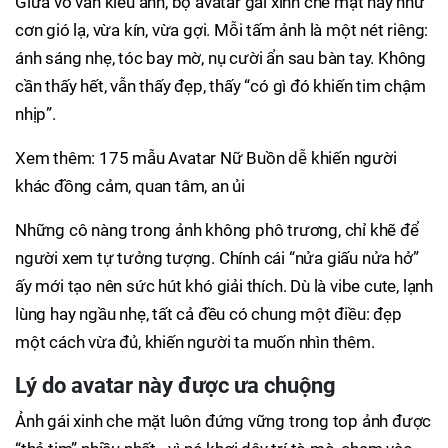
Giữa vô vàn kiểu ảnh, bộ avatar gái xinh che mặt này như
cơn gió lạ, vừa kín, vừa gợi. Mỗi tấm ảnh là một nét riêng:
ánh sáng nhẹ, tóc bay mờ, nụ cười ẩn sau bàn tay. Không
cần thấy hết, vẫn thấy đẹp, thấy “có gì đó khiến tim chậm
nhịp”.
Xem thêm: 175 mẫu Avatar Nữ Buồn dễ khiến người
khác đồng cảm, quan tâm, an ủi
Những cô nàng trong ảnh không phô trương, chỉ khẽ để
người xem tự tưởng tượng. Chính cái “nửa giấu nửa hở”
ấy mới tạo nên sức hút khó giải thích. Dù là vibe cute, lạnh
lùng hay ngầu nhẹ, tất cả đều có chung một điều: đẹp
một cách vừa đủ, khiến người ta muốn nhìn thêm.
Lý do avatar này được ưa chuộng
Ảnh gái xinh che mặt luôn đứng vững trong top ảnh được