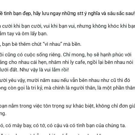
 tình bạn đẹp, hãy lưu ngay những stt ý nghĩa và sâu sắc sau!
cười khi bạn cười, vui khi bạn vui, nhưng không khóc khi bạ
nắm tay và ôm lấy bạn.
, bạn bè thêm chút “vì nhau” mà bền.
rồi cũng có cuộc sống riêng. Chỉ mong, họ sẽ hạnh phúc với
ng cho nhau cái hẹn, nhâm nhi ly cafe, ngồi lại bên nhau nói
ưới đất. Như vậy là vui lắm rồi!
ười yêu vậy, mười năm sau nếu vẫn bên nhau như cũ thì đó
ng còn gọi là tri kỷ, mà chính là người thân, là một phần thâ
bạn nằm trong việc tôn trọng sự khác biệt, không chỉ đơn gi
ng.
, có mây bay, có tớ, có cậu và có tình bạn của chúng ta.