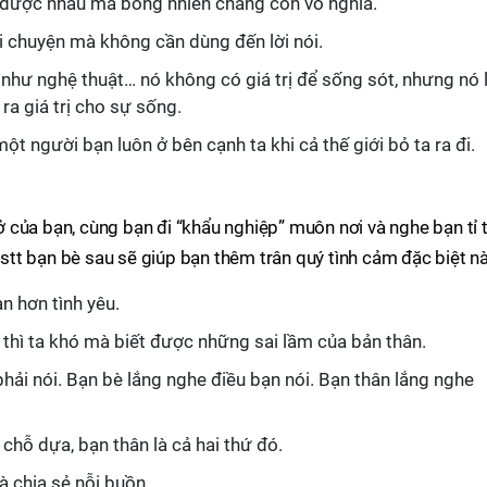
p được nhau mà bỗng nhiên chẳng còn vô nghĩa.
ói chuyện mà không cần dùng đến lời nói.
 như nghệ thuật… nó không có giá trị để sống sót, nhưng nó l
ra giá trị cho sự sống.
ột người bạn luôn ở bên cạnh ta khi cả thế giới bỏ ta ra đi.
của bạn, cùng bạn đi “khẩu nghiệp” muôn nơi và nghe bạn tỉ 
tt bạn bè sau sẽ giúp bạn thêm trân quý tình cảm đặc biệt nà
n hơn tình yêu.
thì ta khó mà biết được những sai lầm của bản thân.
hải nói. Bạn bè lắng nghe điều bạn nói. Bạn thân lắng nghe
 chỗ dựa, bạn thân là cả hai thứ đó.
à chia sẻ nỗi buồn.