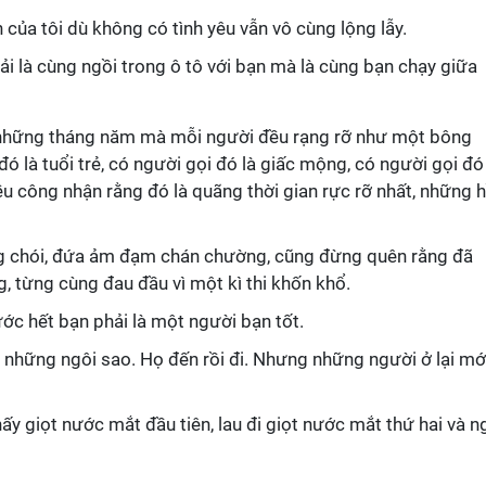
n của tôi dù không có tình yêu vẫn vô cùng lộng lẫy.
i là cùng ngồi trong ô tô với bạn mà là cùng bạn chạy giữa
 những tháng năm mà mỗi người đều rạng rỡ như một bông
 là tuổi trẻ, có người gọi đó là giấc mộng, có người gọi đó
ều công nhận rằng đó là quãng thời gian rực rỡ nhất, những h
g chói, đứa ảm đạm chán chường, cũng đừng quên rằng đã
 từng cùng đau đầu vì một kì thi khốn khổ.
ước hết bạn phải là một người bạn tốt.
những ngôi sao. Họ đến rồi đi. Nhưng những người ở lại mới
ấy giọt nước mắt đầu tiên, lau đi giọt nước mắt thứ hai và n