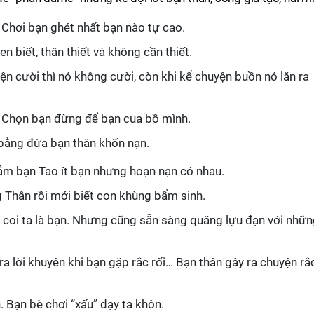
 Chơi bạn ghét nhất bạn nào tự cao.
en biết, thân thiết và không cần thiết.
ện cười thì nó không cười, còn khi kể chuyện buồn nó lăn ra
! Chọn bạn đừng để bạn cua bồ mình.
 bằng đứa bạn thân khốn nạn.
ắm bạn Tao ít bạn nhưng hoạn nạn có nhau.
 Thân rồi mới biết con khùng bẩm sinh.
i coi ta là bạn. Nhưng cũng sẵn sàng quăng lựu đạn với nhữ
a lời khuyên khi bạn gặp rắc rối… Bạn thân gây ra chuyện rắ
. Bạn bè chơi “xấu” dạy ta khôn.