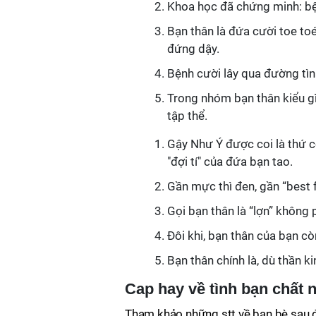
Khoa học đã chứng minh: bện
Bạn thân là đứa cười toe toét
đứng dậy.
Bệnh cười lây qua đường tìn
Trong nhóm bạn thân kiểu gì 
tập thể.
Gậy Như Ý được coi là thứ có
"đợi tí" của đứa bạn tao.
Gần mực thì đen, gần “best f
Gọi bạn thân là “lợn” không 
Đôi khi, bạn thân của bạn c
Bạn thân chính là, dù thần k
Cap hay về tình bạn chất 
Tham khảo những stt về bạn bè sau để