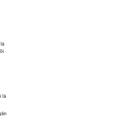
 là
ồi
 là
găn