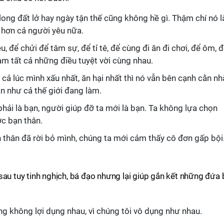
 long đất lở hay ngày tận thế cũng không hề gì. Thậm chí nó l
 hơn cả người yêu nữa.
, để chửi để tâm sự, để tỉ tê, để cùng đi ăn đi chơi, để ôm, 
àm tất cả những điều tuyệt vời cùng nhau.
cả lúc mình xấu nhất, ăn hại nhất thì nó vẫn bên cạnh cằn n
n như cả thế giới đang làm.
hải là bạn, người giúp đỡ ta mới là bạn. Ta không lựa chọn
c bạn thân.
 thân đã rời bỏ mình, chúng ta mới cảm thấy cô đơn gấp bội
sau tuy tinh nghịch, bá đạo nhưng lại giúp gắn kết những đứa
ng không lợi dụng nhau, vì chúng tôi vô dụng như nhau.