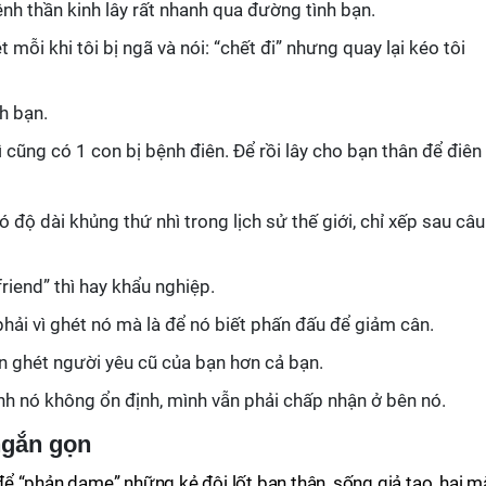
h thần kinh lây rất nhanh qua đường tình bạn.
 mỗi khi tôi bị ngã và nói: “chết đi” nhưng quay lại kéo tôi
h bạn.
cũng có 1 con bị bệnh điên. Để rồi lây cho bạn thân để điên
 độ dài khủng thứ nhì trong lịch sử thế giới, chỉ xếp sau câu
riend” thì hay khẩu nghiệp.
phải vì ghét nó mà là để nó biết phấn đấu để giảm cân.
òn ghét người yêu cũ của bạn hơn cả bạn.
inh nó không ổn định, mình vẫn phải chấp nhận ở bên nó.
ngắn gọn
 “phản dame” những kẻ đội lốt bạn thân, sống giả tạo, hai m