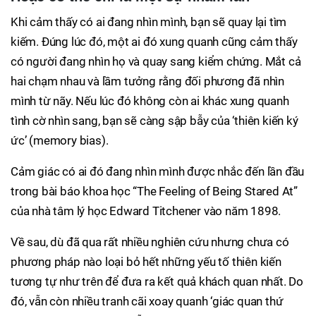
Khi cảm thấy có ai đang nhìn mình, bạn sẽ quay lại tìm
kiếm. Đúng lúc đó, một ai đó xung quanh cũng cảm thấy
có người đang nhìn họ và quay sang kiểm chứng. Mắt cả
hai chạm nhau và lầm tưởng rằng đối phương đã nhìn
mình từ nãy. Nếu lúc đó không còn ai khác xung quanh
tình cờ nhìn sang, bạn sẽ càng sập bẫy của ‘thiên kiến ký
ức’ (memory bias).
Cảm giác có ai đó đang nhìn mình được nhắc đến lần đầu
trong bài báo khoa học “The Feeling of Being Stared At”
của nhà tâm lý học Edward Titchener vào năm 1898.
Về sau, dù đã qua rất nhiều nghiên cứu nhưng chưa có
phương pháp nào loại bỏ hết những yếu tố thiên kiến
tương tự như trên để đưa ra kết quả khách quan nhất. Do
đó, vẫn còn nhiều tranh cãi xoay quanh ‘giác quan thứ