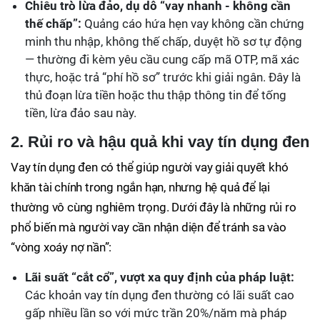
Chiêu trò lừa đảo, dụ dỗ “vay nhanh - không cần
thế chấp”:
Quảng cáo hứa hẹn vay không cần chứng
minh thu nhập, không thế chấp, duyệt hồ sơ tự động
— thường đi kèm yêu cầu cung cấp mã OTP, mã xác
thực, hoặc trả “phí hồ sơ” trước khi giải ngân. Đây là
thủ đoạn lừa tiền hoặc thu thập thông tin để tống
tiền, lừa đảo sau này.
2. Rủi ro và hậu quả khi vay tín dụng đen
Vay tín dụng đen có thể giúp người vay giải quyết khó
khăn tài chính trong ngắn hạn, nhưng hệ quả để lại
thường vô cùng nghiêm trọng. Dưới đây là những rủi ro
phổ biến mà người vay cần nhận diện để tránh sa vào
“vòng xoáy nợ nần”:
Lãi suất “cắt cổ”, vượt xa quy định của pháp luật:
Các khoản vay tín dụng đen thường có lãi suất cao
gấp nhiều lần so với mức trần 20%/năm mà pháp