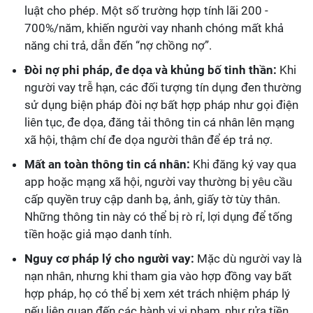
luật cho phép. Một số trường hợp tính lãi 200 -
700%/năm, khiến người vay nhanh chóng mất khả
năng chi trả, dẫn đến “nợ chồng nợ”.
Đòi nợ phi pháp, đe dọa và khủng bố tinh thần:
Khi
người vay trễ hạn, các đối tượng tín dụng đen thường
sử dụng biện pháp đòi nợ bất hợp pháp như gọi điện
liên tục, đe dọa, đăng tải thông tin cá nhân lên mạng
xã hội, thậm chí đe dọa người thân để ép trả nợ.
Mất an toàn thông tin cá nhân:
Khi đăng ký vay qua
app hoặc mạng xã hội, người vay thường bị yêu cầu
cấp quyền truy cập danh bạ, ảnh, giấy tờ tùy thân.
Những thông tin này có thể bị rò rỉ, lợi dụng để tống
tiền hoặc giả mạo danh tính.
Nguy cơ pháp lý cho người vay:
Mặc dù người vay là
nạn nhân, nhưng khi tham gia vào hợp đồng vay bất
hợp pháp, họ có thể bị xem xét trách nhiệm pháp lý
nếu liên quan đến các hành vi vi phạm, như rửa tiền,