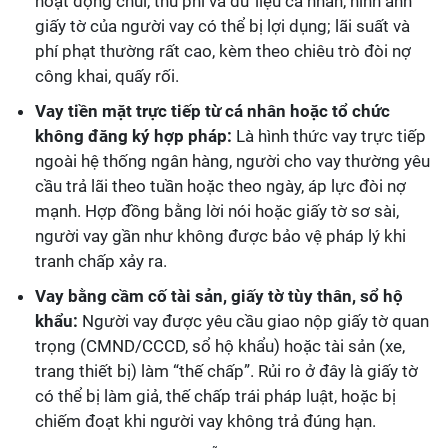
hoạt động chui, thu phí và dữ liệu cá nhân, hình ảnh
giấy tờ của người vay có thể bị lợi dụng; lãi suất và
phí phạt thường rất cao, kèm theo chiêu trò đòi nợ
công khai, quấy rối.
Vay tiền mặt trực tiếp từ cá nhân hoặc tổ chức
không đăng ký hợp pháp:
Là hình thức vay trực tiếp
ngoài hệ thống ngân hàng, người cho vay thường yêu
cầu trả lãi theo tuần hoặc theo ngày, áp lực đòi nợ
mạnh. Hợp đồng bằng lời nói hoặc giấy tờ sơ sài,
người vay gần như không được bảo vệ pháp lý khi
tranh chấp xảy ra.
Vay bằng cầm cố tài sản, giấy tờ tùy thân, sổ hộ
khẩu:
Người vay được yêu cầu giao nộp giấy tờ quan
trọng (CMND/CCCD, sổ hộ khẩu) hoặc tài sản (xe,
trang thiết bị) làm “thế chấp”. Rủi ro ở đây là giấy tờ
có thể bị làm giả, thế chấp trái pháp luật, hoặc bị
chiếm đoạt khi người vay không trả đúng hạn.