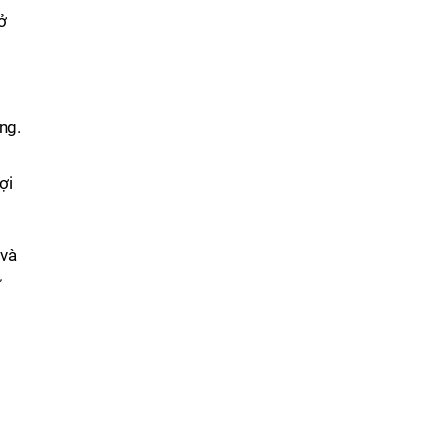
ở
ng.
ợi
 và
ự