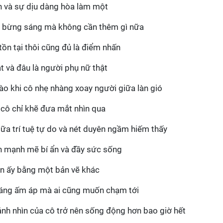
 và sự dịu dàng hòa làm một
nh bừng sáng mà không cần thêm gì nữa
ồn tại thôi cũng đủ là điểm nhấn
t và đâu là người phụ nữ thật
ào khi cô nhẹ nhàng xoay người giữa làn gió
 cô chỉ khẽ đưa mắt nhìn qua
ữa trí tuệ tự do và nét duyên ngầm hiếm thấy
h mạnh mẽ bí ẩn và đầy sức sống
hìn ấy bằng một bản vẽ khác
 sáng ấm áp mà ai cũng muốn chạm tới
ánh nhìn của cô trở nên sống động hơn bao giờ hết