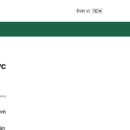
Đơn vị:
ực
ính
bản