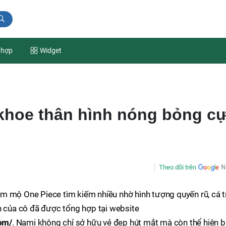
 hợp
Widget
 khoe thân hình nóng bỏng c
Theo dõi trên
 mộ One Piece tìm kiếm nhiều nhờ hình tượng quyến rũ, cá t
h của cô đã được tổng hợp tại website
om/
. Nami không chỉ sở hữu vẻ đẹp hút mắt mà còn thể hiện 