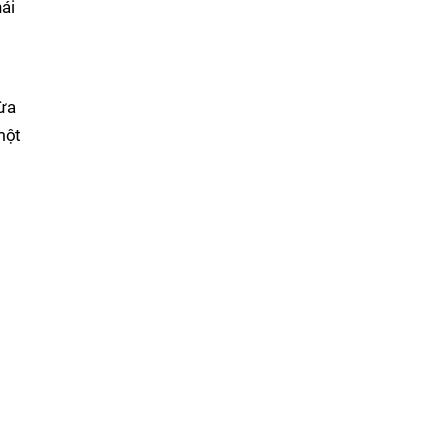
ái
vừa
một