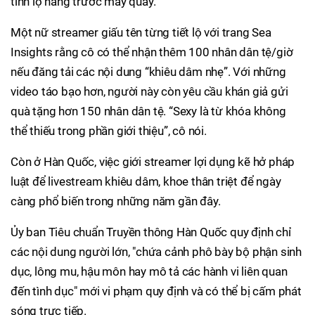
tình lộ hàng trước máy quay.
Một nữ streamer giấu tên từng tiết lộ với trang Sea
Insights rằng cô có thể nhận thêm 100 nhân dân tệ/giờ
nếu đăng tải các nội dung “khiêu dâm nhẹ”. Với những
video táo bạo hơn, người này còn yêu cầu khán giả gửi
quà tặng hơn 150 nhân dân tệ. “Sexy là từ khóa không
thể thiếu trong phần giới thiệu”, cô nói.
Còn ở Hàn Quốc, việc giới streamer lợi dụng kẽ hở pháp
luật để livestream khiêu dâm, khoe thân triệt để ngày
càng phổ biến trong những năm gần đây.
Ủy ban Tiêu chuẩn Truyền thông Hàn Quốc quy định chỉ
các nội dung người lớn, "chứa cảnh phô bày bộ phận sinh
dục, lông mu, hậu môn hay mô tả các hành vi liên quan
đến tình dục" mới vi phạm quy định và có thể bị cấm phát
sóng trực tiếp.