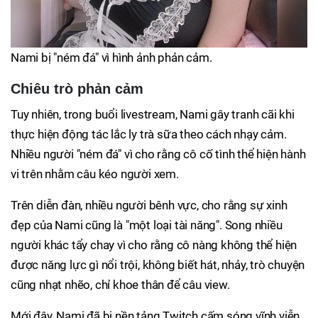
Nami bị "ném đá" vì hình ảnh phản cảm.
Chiêu trò phản cảm
Tuy nhiên, trong buổi livestream, Nami gây tranh cãi khi
thực hiện động tác lắc ly trà sữa theo cách nhạy cảm.
Nhiều người "ném đá" vì cho rằng cô cố tình thể hiện hành
vi trên nhằm câu kéo người xem.
Trên diễn đàn, nhiều người bênh vực, cho rằng sự xinh
đẹp của Nami cũng là "một loại tài năng". Song nhiều
người khác tẩy chay vì cho rằng cô nàng không thể hiện
được năng lực gì nổi trội, không biết hát, nhảy, trò chuyện
cũng nhạt nhẽo, chỉ khoe thân để câu view.
Mới đây, Nami đã bị nền tảng Twitch cấm sóng vĩnh viễn