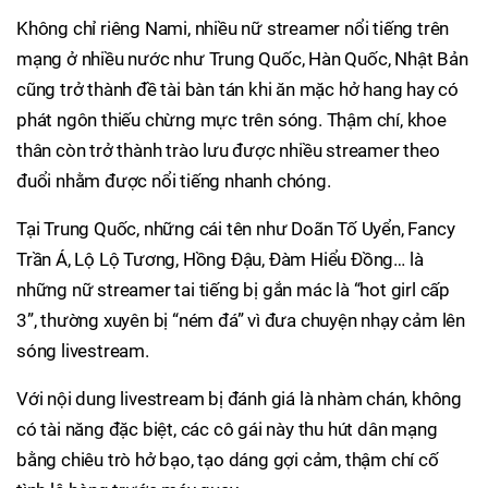
Không chỉ riêng Nami, nhiều nữ streamer nổi tiếng trên
mạng ở nhiều nước như Trung Quốc, Hàn Quốc, Nhật Bản
cũng trở thành đề tài bàn tán khi ăn mặc hở hang hay có
phát ngôn thiếu chừng mực trên sóng. Thậm chí, khoe
thân còn trở thành trào lưu được nhiều streamer theo
đuổi nhằm được nổi tiếng nhanh chóng.
Tại Trung Quốc, những cái tên như Doãn Tố Uyển, Fancy
Trần Á, Lộ Lộ Tương, Hồng Đậu, Đàm Hiểu Đồng… là
những nữ streamer tai tiếng bị gắn mác là “hot girl cấp
3”, thường xuyên bị “ném đá” vì đưa chuyện nhạy cảm lên
sóng livestream.
Với nội dung livestream bị đánh giá là nhàm chán, không
có tài năng đặc biệt, các cô gái này thu hút dân mạng
bằng chiêu trò hở bạo, tạo dáng gợi cảm, thậm chí cố