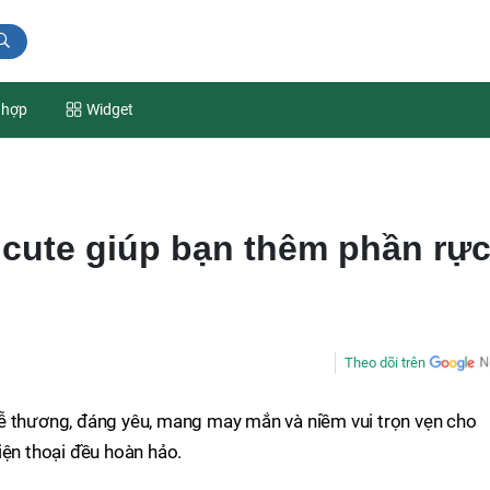
 hợp
Widget
t cute giúp bạn thêm phần rự
Theo dõi trên
ễ thương, đáng yêu, mang may mắn và niềm vui trọn vẹn cho
iện thoại đều hoàn hảo.