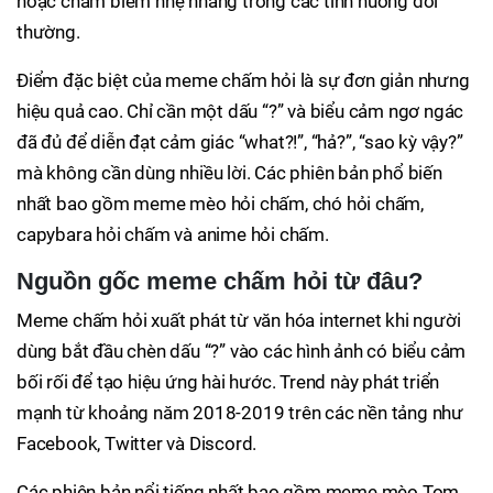
hoặc châm biếm nhẹ nhàng trong các tình huống đời
thường.
Điểm đặc biệt của meme chấm hỏi là sự đơn giản nhưng
hiệu quả cao. Chỉ cần một dấu “?” và biểu cảm ngơ ngác
đã đủ để diễn đạt cảm giác “what?!”, “hả?”, “sao kỳ vậy?”
mà không cần dùng nhiều lời. Các phiên bản phổ biến
nhất bao gồm meme mèo hỏi chấm, chó hỏi chấm,
capybara hỏi chấm và anime hỏi chấm.
Nguồn gốc meme chấm hỏi từ đâu?
Meme chấm hỏi xuất phát từ văn hóa internet khi người
dùng bắt đầu chèn dấu “?” vào các hình ảnh có biểu cảm
bối rối để tạo hiệu ứng hài hước. Trend này phát triển
mạnh từ khoảng năm 2018-2019 trên các nền tảng như
Facebook, Twitter và Discord.
Các phiên bản nổi tiếng nhất bao gồm meme mèo Tom