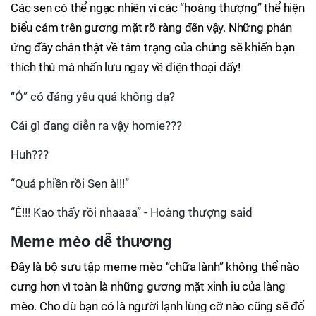
Các sen có thể ngạc nhiên vì các “hoàng thượng” thể hiện
biểu cảm trên gương mặt rõ ràng đến vậy. Những phản
ứng đầy chân thật về tâm trạng của chúng sẽ khiến bạn
thích thú mà nhấn lưu ngay về điện thoại đấy!
“Ỏ” có đáng yêu quá không dạ?
Cái gì đang diễn ra vậy homie???
Huh???
“Quá phiền rồi Sen à!!!”
“Ê!!! Kao thấy rồi nhaaaa” - Hoàng thượng said
Meme mèo dễ thương
Đây là bộ sưu tập meme mèo “chữa lành” không thể nào
cưng hơn vì toàn là những gương mặt xinh iu của làng
mèo. Cho dù bạn có là người lạnh lùng cỡ nào cũng sẽ đổ