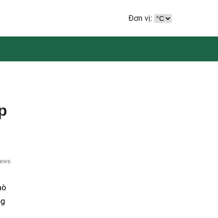
Đơn vị:
p
mò
ng