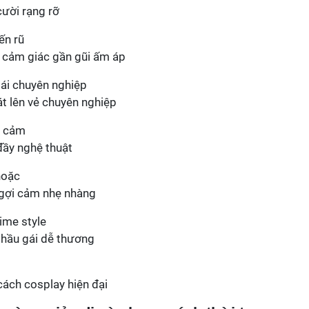
cười rạng rỡ
 cảm giác gần gũi ấm áp
át lên vẻ chuyên nghiệp
đầy nghệ thuật
 gợi cảm nhẹ nhàng
ò hầu gái dễ thương
ách cosplay hiện đại