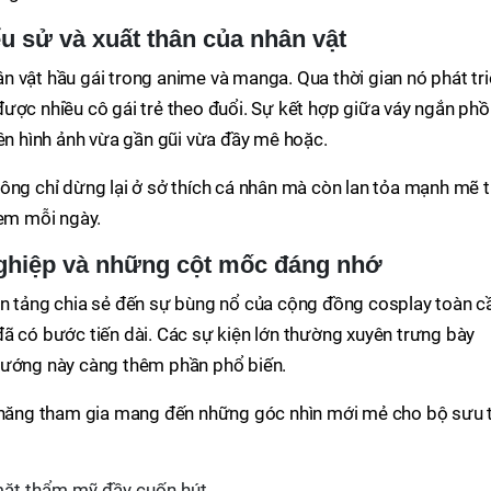
ểu sử và xuất thân của nhân vật
 vật hầu gái trong anime và manga. Qua thời gian nó phát tr
ược nhiều cô gái trẻ theo đuổi. Sự kết hợp giữa váy ngắn ph
nên hình ảnh vừa gần gũi vừa đầy mê hoặc.
ông chỉ dừng lại ở sở thích cá nhân mà còn lan tỏa mạnh mẽ t
xem mỗi ngày.
 nghiệp và những cột mốc đáng nhớ
ền tảng chia sẻ đến sự bùng nổ của cộng đồng cosplay toàn c
ã có bước tiến dài. Các sự kiện lớn thường xuyên trưng bày
hướng này càng thêm phần phổ biến.
i năng tham gia mang đến những góc nhìn mới mẻ cho bộ sưu 