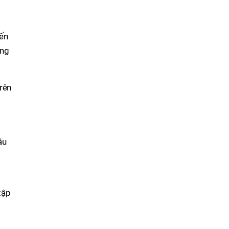
iển
ồng
rên
ầu
tập