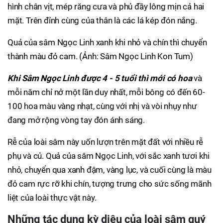
hình chân vịt, mép răng cưa và phủ đầy lông mịn cả hai
mặt. Trên đỉnh cùng của thân là các lá kép đón nắng.
Quả của sâm Ngọc Linh xanh khi nhỏ và chín thì chuyển
thành màu đỏ cam. (Ảnh: Sâm Ngọc Linh Kon Tum)
Khi Sâm Ngọc Linh được 4 - 5 tuổi thì mới có hoa
và
mỗi năm chỉ nở một lần duy nhất, mỗi bông có đến 60-
100 hoa màu vàng nhạt, cùng với nhị và vòi nhụy như
đang mở rộng vòng tay đón ánh sáng.
Rễ của loài sâm này uốn lượn trên mặt đất với nhiều rễ
phụ và củ. Quả của sâm Ngọc Linh, với sắc xanh tươi khi
nhỏ, chuyển qua xanh đậm, vàng lục, và cuối cùng là màu
đỏ cam rực rỡ khi chín, tượng trưng cho sức sống mãnh
liệt của loài thực vật này.
Những tác dụng kỳ diệu của loài sâm quý