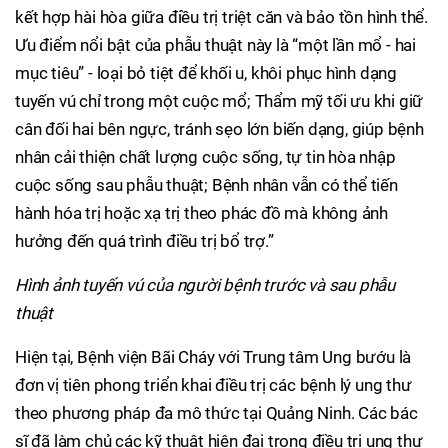
kết hợp hài hòa giữa điều trị triệt căn và bảo tồn hình thể.
Ưu điểm nổi bật của phẫu thuật này là “một lần mổ - hai
mục tiêu” - loại bỏ tiệt để khối u, khôi phục hình dạng
tuyến vú chỉ trong một cuộc mổ; Thẩm mỹ tối ưu khi giữ
cân đối hai bên ngực, tránh sẹo lớn biến dạng, giúp bệnh
nhân cải thiện chất lượng cuộc sống, tự tin hòa nhập
cuộc sống sau phẫu thuật; Bệnh nhân vẫn có thể tiến
hành hóa trị hoặc xạ trị theo phác đồ mà không ảnh
hưởng đến quá trình điều trị bổ trợ.”
Hình ảnh tuyến vú của người bệnh trước và sau phẫu
thuật
Hiện tại, Bệnh viện Bãi Cháy với Trung tâm Ung bướu là
đơn vị tiên phong triển khai điều trị các bệnh lý ung thư
theo phương pháp đa mô thức tại Quảng Ninh. Các bác
sĩ đã làm chủ các kỹ thuật hiện đại trong điều trị ung thư