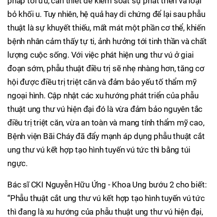
pháp tối ưu, cần thiết để kiểm soát sự phát triển và loại
bỏ khối u. Tuy nhiên, hệ quả hay di chứng để lại sau phẫu
thuật là sự khuyết thiếu, mất mát một phần cơ thể, khiến
bệnh nhân cảm thấy tự ti, ảnh hưởng tới tinh thần và chất
lượng cuộc sống. Với việc phát hiện ung thư vú ở giai
đoạn sớm, phẫu thuật điều trị sẽ nhẹ nhàng hơn, tăng cơ
hội được điều trị triệt căn và đảm bảo yếu tố thẩm mỹ
ngoại hình. Cập nhật các xu hướng phát triển của phẫu
thuật ung thư vú hiện đại đó là vừa đảm bảo nguyên tắc
điều trị triệt căn, vừa an toàn và mang tính thẩm mỹ cao,
Bệnh viện Bãi Cháy đã đẩy mạnh áp dụng phẫu thuật cắt
ung thư vú kết hợp tạo hình tuyến vú tức thì bằng túi
ngực.
Bác sĩ CKI Nguyễn Hữu Ứng - Khoa Ung bướu 2 cho biết:
“Phẫu thuật cắt ung thư vú kết hợp tạo hình tuyến vú tức
thì đang là xu hướng của phẫu thuật ung thư vú hiện đại,