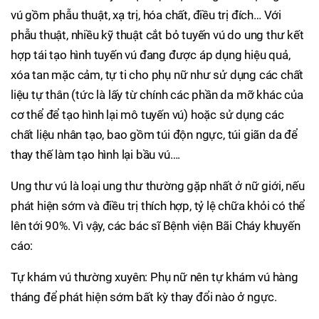
vú gồm phẫu thuật, xạ trị, hóa chất, điều trị đích… Với
phẫu thuật, nhiều kỹ thuật cắt bỏ tuyến vú do ung thư kết
hợp tái tạo hình tuyến vú đang được áp dụng hiệu quả,
xóa tan mặc cảm, tự ti cho phụ nữ như sử dụng các chất
liệu tự thân (tức là lấy từ chính các phần da mỡ khác của
cơ thể để tạo hình lại mô tuyến vú) hoặc sử dụng các
chất liệu nhân tạo, bao gồm túi độn ngực, túi giãn da để
thay thế làm tạo hình lại bầu vú….
Ung thư vú là loại ung thư thường gặp nhất ở nữ giới, nếu
phát hiện sớm và điều trị thích hợp, tỷ lệ chữa khỏi có thể
lên tới 90%. Vì vậy, các bác sĩ Bệnh viện Bãi Cháy khuyến
cáo:
Tự khám vú thường xuyên: Phụ nữ nên tự khám vú hàng
tháng để phát hiện sớm bất kỳ thay đổi nào ở ngực.