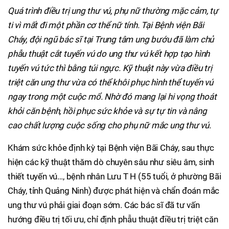
Quá trình điều trị ung thư vú, phụ nữ thường mặc cảm, tự
ti vì mất đi một phần cơ thể nữ tính. Tại Bệnh viện Bãi
Cháy, đội ngũ bác sĩ tại Trung tâm ung bướu đã làm chủ
phẫu thuật cắt tuyến vú do ung thư vú kết hợp tạo hình
tuyến vú tức thì bằng túi ngực. Kỹ thuật này vừa điều trị
triệt căn ung thư vừa có thể khôi phục hình thể tuyến vú
ngay trong một cuộc mổ. Nhờ đó mang lại hi vọng thoát
khỏi căn bệnh, hồi phục sức khỏe và sự tự tin và nâng
cao chất lượng cuộc sống cho phụ nữ mắc ung thư vú.
Khám sức khỏe định kỳ tại Bệnh viện Bãi Cháy, sau thực
hiện các kỹ thuật thăm dò chuyên sâu như siêu âm, sinh
thiết tuyến vú…, bệnh nhân Lưu T H (55 tuổi, ở phường Bãi
Cháy, tỉnh Quảng Ninh) được phát hiện và chẩn đoán mắc
ung thư vú phải giai đoạn sớm. Các bác sĩ đã tư vấn
hướng điều trị tối ưu, chỉ định phẫu thuật điều trị triệt căn