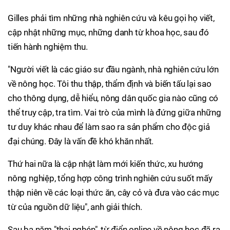
Gilles phải tìm những nhà nghiên cứu và kêu gọi họ viết,
cập nhật những mục, những danh từ khoa học, sau đó
tiến hành nghiệm thu.
"Người viết là các giáo sư đầu ngành, nhà nghiên cứu lớn
về nông học. Tôi thu thập, thẩm định và biến tấu lại sao
cho thông dụng, dễ hiểu, nông dân quốc gia nào cũng có
thể truy cập, tra tìm. Vai trò của mình là đứng giữa những
tư duy khác nhau để làm sao ra sản phẩm cho độc giả
đại chúng. Đây là vấn đề khó khăn nhất.
Thứ hai nữa là cập nhật làm mới kiến thức, xu hướng
nông nghiệp, tổng hợp công trình nghiên cứu suốt mấy
thập niên về các loại thức ăn, cây cỏ và đưa vào các mục
từ của nguồn dữ liệu", anh giải thích.
Sau ba năm "thai nghén", từ điển online về nông học đã ra