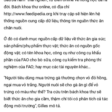
đời. Bách khoa thư online, có địa chỉ
http://www.feedipedia.org khi truy cập sẽ hiện lên hệ
thống nguồn cung cấp dữ liệu, thông tin nguồn thức ăn
chăn nuôi.
Ở đó có danh mục nguồn cấp dữ liệu về thức ăn gia súc;
sản phẩm/phụ phẩm thực vật; thức ăn có nguồn gốc
động vật; có tên khoa học, công cụ như công cụ khẩu
phần của FAO cho bò sữa, công cụ kiểm tra phòng thí
nghiệm của FAO; hay mục các tài nguyên khác…
"Người tiêu dùng mua trứng gà thường chọn vỏ đỏ hồng,
ngại mua vỏ trắng. Người nuôi sẽ cho gà ăn gì để vỏ
trứng có màu như thế? Tra cứu trên bách khoa thư sẽ
biết thức ăn cho gia cầm, thậm chí tôi có phân tích cả tác
động môi trường", Gilles mô tả.