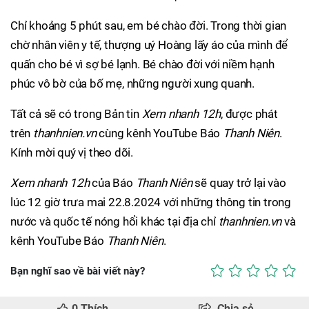
Chỉ khoảng 5 phút sau, em bé chào đời. Trong thời gian
chờ nhân viên y tế, thượng uý Hoàng lấy áo của mình để
quấn cho bé vì sợ bé lạnh. Bé chào đời với niềm hạnh
phúc vô bờ của bố mẹ, những người xung quanh.
Tất cả sẽ có trong Bản tin
Xem nhanh 12h
, được phát
trên
thanhnien.vn
cùng kênh YouTube Báo
Thanh Niên
.
Kính mời quý vị theo dõi.
Xem nhanh 12h
của Báo
Thanh Niên
sẽ quay trở lại vào
lúc 12 giờ trưa mai 22.8.2024 với những thông tin trong
nước và quốc tế nóng hổi khác tại địa chỉ
thanhnien.vn
và
kênh YouTube Báo
Thanh Niên
.
Bạn nghĩ sao về bài viết này?
0
Thích
Chia sẻ