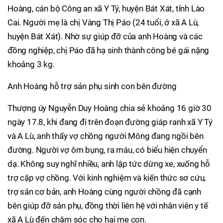
Hoàng, cán bộ Công an xã Y Tý, huyện Bát Xát, tỉnh Lào
Cai. Người mẹ là chị Vàng Thị Páo (24 tuổi, ở xã A Lù,
huyện Bát Xát). Nhờ sự giúp đỡ của anh Hoàng và các
đồng nghiệp, chị Páo đã hạ sinh thành công bé gái nặng
khoảng 3 kg.
Anh Hoàng hỗ trợ sản phụ sinh con bên đường
Thượng úy Nguyễn Duy Hoàng chia sẻ khoảng 16 giờ 30
ngày 17.8, khi đang đi trên đoạn đường giáp ranh xã Y Tý
và A Lù, anh thấy vợ chồng người Mông đang ngồi bên
đường. Người vợ ôm bụng, ra máu, có biểu hiện chuyển
dạ. Không suy nghĩ nhiều, anh lập tức dừng xe, xuống hỗ
trợ cặp vợ chồng. Với kinh nghiệm và kiến thức sơ cứu,
trợ sản cơ bản, anh Hoàng cùng người chồng đã cạnh
bên giúp đỡ sản phụ, đồng thời liên hệ với nhân viên y tế
xã A Lù đến chăm sóc cho hai mẹ con.