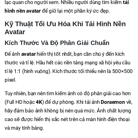
lạc quan cho người xem. Nhiều người dùng tìm kiếm
tải
hình nền avatar
để giữ lại một phần ký ức đẹp.
Kỹ Thuật Tối Ưu Hóa Khi Tải Hình Nền
Avatar
Kích Thước Và Độ Phân Giải Chuẩn
Để ảnh
avatar
hiển thị tốt nhất, bạn cần chú ý đến kích
thước và tỉ lệ. Hầu hết các nền tảng mạng xã hội yêu cầu
tỉ lệ 1:1 (hình vuông). Kích thước tối thiểu nên là 500×500
pixel.
Tuy nhiên, bạn nên tìm kiếm ảnh có độ phân giải cao hơn
(Full HD hoặc
4K
) để dự phòng. Khi tải ảnh
Doraemon
về,
hãy đảm bảo ảnh không bị nén quá mức. Ảnh chất lượng
cao sẽ được hiển thị sắc nét trên cả màn hình điện thoại
và máy tính bảng.