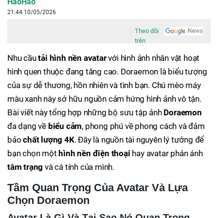
HaoHao
21:44 10/05/2026
Theo dõi
trên
Nhu cầu
tải hình nền avatar
với hình ảnh nhân vật hoạt
hình quen thuộc đang tăng cao. Doraemon là biểu tượng
của sự dễ thương, hồn nhiên và tình bạn. Chú mèo máy
màu xanh này sở hữu nguồn cảm hứng hình ảnh vô tận.
Bài viết này tổng hợp những bộ sưu tập ảnh
Doraemon
đa dạng về
biểu cảm
, phong phú về phong cách và đảm
bảo
chất lượng 4K
. Đây là nguồn tài nguyên lý tưởng để
bạn chọn một
hình nền điện thoại
hay avatar phản ánh
tâm trạng
và cá tính của mình.
Tầm Quan Trọng Của Avatar Và Lựa
Chọn Doraemon
Avatar Là Gì Và Tại Sao Nó Quan Trọng