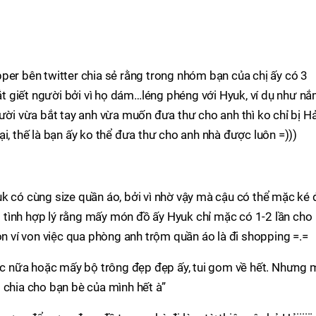
per bên twitter chia sẻ rằng trong nhóm bạn của chị ấy có 3
 giết người bởi vì họ dám…léng phéng với Hyuk, ví dụ như n
gười vừa bắt tay anh vừa muốn đưa thư cho anh thì ko chỉ bị Hả
i, thế là bạn ấy ko thể đưa thư cho anh nhà được luôn =)))
k có cùng size quần áo, bởi vì nhờ vậy mà cậu có thể mặc ké 
ợp tình hợp lý rằng mấy món đồ ấy Hyuk chỉ mặc có 1-2 lần cho
òn ví von việc qua phòng anh trộm quần áo là đi shopping =.=
 nữa hoặc mấy bộ trông đẹp đẹp ấy, tui gom về hết. Nhưng 
 chia cho bạn bè của mình hết à”