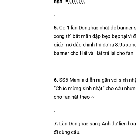
nạn”
=))))))))))
.
5.
Có 1 lần Donghae nhặt dc banner 
xong thì bất mãn đập bẹp bẹp tại vì đ
giấc mơ đảo chính thì đơ ra 8.9s xong r
banner cho Hải và Hải trả lại cho fan
.
6.
SS5 Manila diễn ra gần với sinh nhậ
“Chúc mừng sinh nhật” cho cậu nhưng
cho fan hát theo ~
.
7.
Lần Donghae sang Anh dự liên hoan
đi cùng cậu.