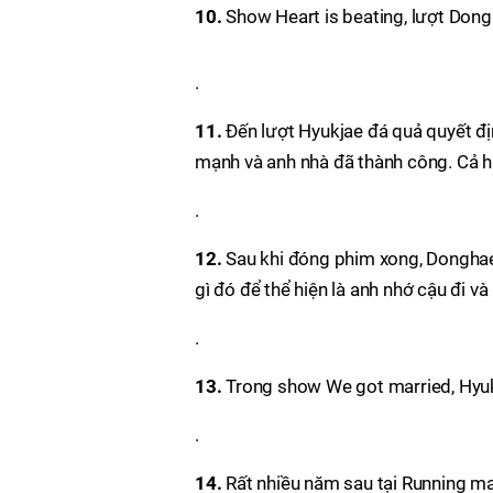
10.
Show Heart is beating, lượt Don
.
11.
Đến lượt Hyukjae đá quả quyết đ
mạnh và anh nhà đã thành công. Cả ha
.
12.
Sau khi đóng phim xong, Donghae
gì đó để thể hiện là anh nhớ cậu đi và
.
13.
Trong show We got married, Hyuk
.
14.
Rất nhiều năm sau tại Running man