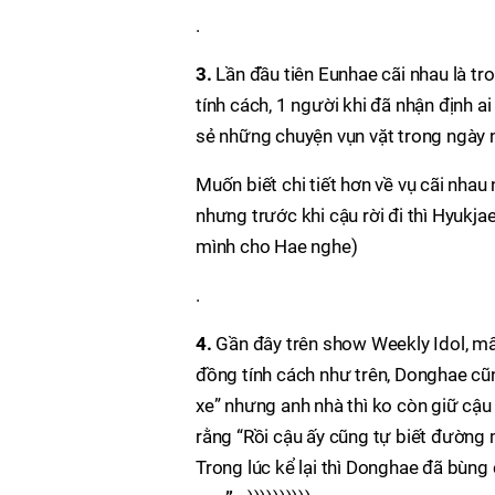
.
3.
Lần đầu tiên Eunhae cãi nhau là tro
tính cách, 1 người khi đã nhận định ai
sẻ những chuyện vụn vặt trong ngày nh
Muốn biết chi tiết hơn về vụ cãi nhau
nhưng trước khi cậu rời đi thì Hyukjae
mình cho Hae nghe)
.
4.
Gần đây trên show Weekly Idol, mấy
đồng tính cách như trên, Donghae cũ
xe” nhưng anh nhà thì ko còn giữ cậu 
rằng “Rồi cậu ấy cũng tự biết đường m
Trong lúc kể lại thì Donghae đã bùng