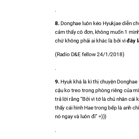
.
8.
Donghae luôn kéo Hyukjae diễn chu
cảm thấy cô đơn, không muốn 1 mình 
chứ không phải ai khác là bởi vì
đây l
(Radio D&E fellow 24/1/2018)
.
9.
Hyuk khá là kì thị chuyện Donghae 
cậu ko treo trong phòng riêng của m
trả lời rằng “Bởi vì tớ là chủ nhân cái
thấy cái hình Hae trong bếp là anh c
nó ngay và luôn đi” =)))
.