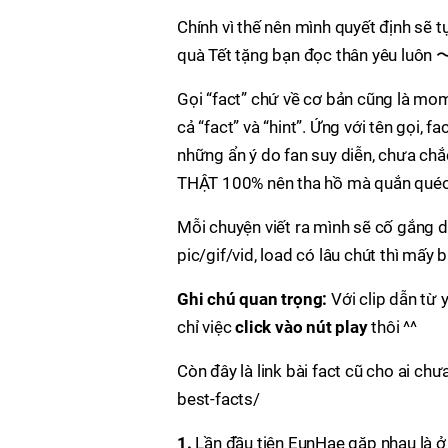
Chính vì thế nên mình quyết định sẽ t
quà Tết tặng bạn đọc thân yêu lu
Gọi “fact” chứ về cơ bản cũng là mo
cả “fact” và “hint”. Ứng với tên gọi, f
những ẩn ý do fan suy diễn, chưa chắc
THẬT 100% nên tha hồ mà quắn quéo 
Mỗi chuyện viết ra mình sẽ cố gắng dẫ
pic/gif/vid, load có lâu chút thì mấy
Ghi chú quan trọng:
Với clip dẫn từ 
chỉ việc
click vào nút play
thôi ^^
Còn đây là link bài fact cũ cho ai c
best-facts/
1.
Lần đầu tiên EunHae gặp nhau là ở 