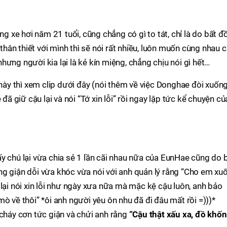
ng xe hơi năm 21 tuổi, cũng chẳng có gì to tát, chỉ là do bất đ
 thân thiết với mình thì sẽ nói rất nhiều, luôn muốn cùng nhau c
ưng người kia lại là kẻ kín miệng, chẳng chịu nói gì hết…
 này thì xem clip dưới đây (nói thêm về việc Donghae đòi xuốn
 đã giữ cậu lại và nói “Tớ xin lỗi” rồi ngay lập tức kể chuyện củ
 chú lại vừa chia sẻ 1 lần cãi nhau nữa của EunHae cũng do 
ng giận dỗi vừa khóc vừa nói với anh quản lý rằng “Cho em xu
lại nói xin lỗi như ngày xưa nữa mà mặc kệ cậu luôn, anh bảo
ò về thôi” *ôi anh người yêu ôn nhu đã đi đâu mất rồi =)))*
 cháy cơn tức giận và chửi anh rằng
“Cậu thật xấu xa, đồ khốn