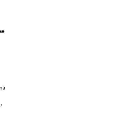
u
ae
 mà
c