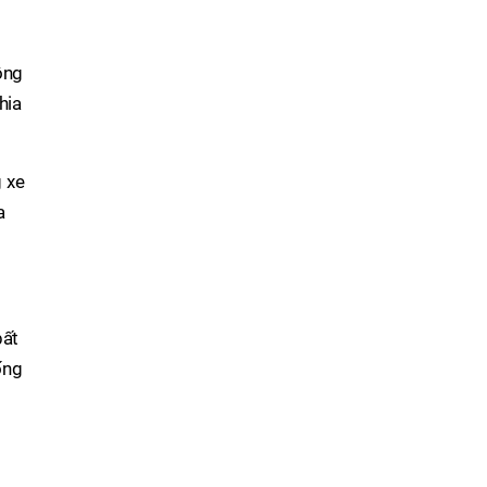
ồng
hia
g xe
a
bất
ống