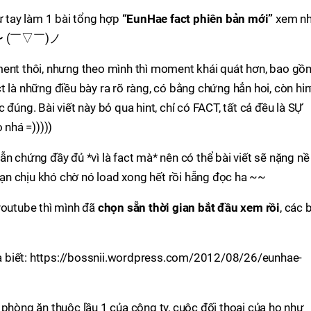
ự tay làm 1 bài tổng hợp
“EunHae fact phiên bản mới”
xem n
ôn 〜 (￣▽￣)ノ
ment thôi, nhưng theo mình thì moment khái quát hơn, bao gồ
act là những điều bày ra rõ ràng, có bằng chứng hẳn hoi, còn hin
 đúng. Bài viết này bỏ qua hint, chỉ có FACT, tất cả đều là SỰ
nhá =)))))
n chứng đầy đủ *vì là fact mà* nên có thể bài viết sẽ nặng nề
 bạn chịu khó chờ nó load xong hết rồi hẵng đọc ha ~~
youtube thì mình đã
chọn sẵn thời gian bắt đầu xem rồi
, các 
hưa biết: https://bossnii.wordpress.com/2012/08/26/eunhae-
phòng ăn thuộc lầu 1 của công ty, cuộc đối thoại của họ như