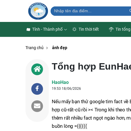
Tỉnh - Thành phố
Tin thời tiết
Tin tổng
Trang chủ
ảnh đẹp
Tổng hợp EunHae
HaoHao
19:53 18/06/2026
Nếu mấy bạn thử google tìm fact về E
hợp cũ-rất-cũ rồi >< Trong khi theo t
thêm rất nhiều fact ngọt ngào hơn, mà
buồn lòng =((((((