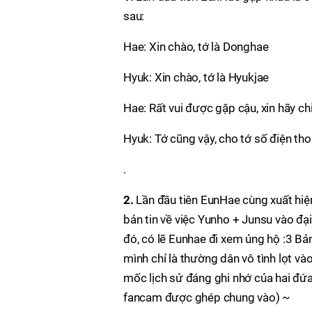
sau:
Hae: Xin chào, tớ là Donghae
Hyuk: Xin chào, tớ là Hyukjae
Hae: Rất vui được gặp cậu, xin hãy ch
Hyuk: Tớ cũng vậy, cho tớ số điện tho
.
2.
Lần đầu tiên EunHae cùng xuất hiện
bản tin về việc Yunho + Junsu vào đại
đó, có lẽ Eunhae đi xem ủng hộ :3 Bả
mình chỉ là thường dân vô tình lọt và
mốc lịch sử đáng ghi nhớ của hai đứa 
fancam được ghép chung vào) ~