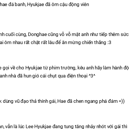
ghae đá banh, Hyukjae đã ôm cậu động viên
ịnh cuối cùng, Donghae cũng vỗ vỗ mặt anh như tiếp thêm sức
i ôm nhau rất chặt rất lâu để ăn mừng chiến thắng :3
 gọi về cho Hyukjae từ phim trường, kêu anh hãy làm hành đ
 anh nhà đã hun gió cái chụt qua điện thoại ^3^
 dùng vũ đạo thả thính gái, Hae đã chen ngang phá đám =))
, vẫn là lúc Lee Hyukjae đang tung tăng nhảy nhót với gái thì