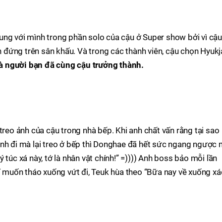
ng với mình trong phần solo của cậu ở Super show bởi vì cậ
đứng trên sân khấu. Và trong các thành viên, cậu chọn Hyukj
à người bạn đã cùng cậu trưởng thành.
treo ảnh của cậu trong nhà bếp. Khi anh chất vấn rằng tại sao
ình đi mà lại treo ở bếp thì Donghae đã hết sức ngang ngược
 ký túc xá này, tớ là nhân vật chính!” =)))) Anh boss bảo mỗi lần
hỉ muốn tháo xuống vứt đi, Teuk hùa theo “Bữa nay về xuống xá