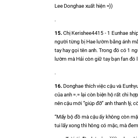
Lee Donghae xuất hiện =))
.
15.
Chị Kerishee4415 - 1 Eunhae ship
người từng bị Hae lườm bằng ánh mắt
tay hay gọi tên anh. Trong đó có 1 n
lườm mà Hải còn giữ tay bạn fan đó lạ
.
16.
Donghae thích việc cậu và Eunhyu
của anh =.= lại còn biện hộ rất chi h
nên cậu mới “giúp đỡ” anh thanh lý, c
“Mấy bộ đồ mà cậu ấy không còn mặc
tui lấy xong thì hông có mặc, mà đem