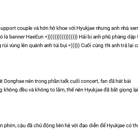
support couple và hớn hở khoe với Hyukjae nhưng anh nhà xe
ó là banner HaeEun =))))))))))))))))) Hải bị anh phũ phàng dập 
ùi vùng lên quánh anh túi bụi =))))) Cuối cùng thì anh trả lại c
t Donghae nên trong phần talk cuối concert, fan đã hát bài
 không đều và không to lắm, thế nên Hyukjae đã bắt giọng lạ
 phim, cậu đã chủ động liên hệ với đạo diễn để Hyukjae có th