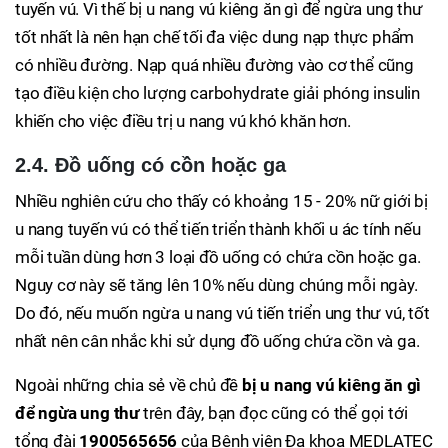
tuyến vú. Vì thế bị u nang vú kiêng ăn gì để ngừa ung thư
tốt nhất là nên hạn chế tối đa việc dung nạp thực phẩm
có nhiều đường. Nạp quá nhiều đường vào cơ thể cũng
tạo điều kiện cho lượng carbohydrate giải phóng insulin
khiến cho việc điều trị u nang vú khó khăn hơn.
2.4. Đồ uống có cồn hoặc ga
Nhiều nghiên cứu cho thấy có khoảng 15 - 20% nữ giới bị
u nang tuyến vú có thể tiến triển thành khối u ác tính nếu
mỗi tuần dùng hơn 3 loại đồ uống có chứa cồn hoặc ga.
Nguy cơ này sẽ tăng lên 10% nếu dùng chúng mỗi ngày.
Do đó, nếu muốn ngừa u nang vú tiến triển ung thư vú, tốt
nhất nên cân nhắc khi sử dụng đồ uống chứa cồn và ga.
Ngoài những chia sẻ về chủ đề
bị u nang vú kiêng ăn gì
để ngừa ung thư
trên đây, bạn đọc cũng có thể gọi tới
tổng đài
1900565656
của Bệnh viện Đa khoa MEDLATEC