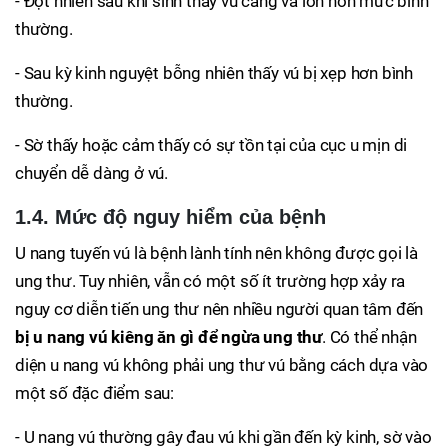
- Đột nhiên sau khi sinh thấy vú căng và lớn hơn mức bình
thường.
- Sau kỳ kinh nguyệt bỗng nhiên thấy vú bị xẹp hơn bình
thường.
- Sờ thấy hoặc cảm thấy có sự tồn tại của cục u mịn di
chuyển dễ dàng ở vú.
1.4. Mức độ nguy hiểm của bệnh
U nang tuyến vú là bệnh lành tính nên không được gọi là
ung thư. Tuy nhiên, vẫn có một số ít trường hợp xảy ra
nguy cơ diễn tiến ung thư nên nhiều người quan tâm đến
bị u nang vú kiêng ăn gì để ngừa ung thư
. Có thể nhận
diện u nang vú không phải ung thư vú bằng cách dựa vào
một số đặc điểm sau:
- U nang vú thường gây đau vú khi gần đến kỳ kinh, sờ vào