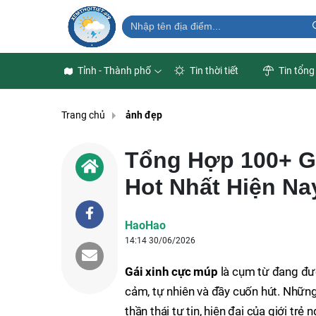
Tỉnh - Thành phố
Tin thời tiết
Tin tổng
Trang chủ
ảnh đẹp
Tổng Hợp 100+ G
Hot Nhất Hiện Na
HaoHao
14:14 30/06/2026
Gái xinh cực múp
là cụm từ đang đượ
cảm, tự nhiên và đầy cuốn hút. Những
thần thái tự tin, hiện đại của giới trẻ 