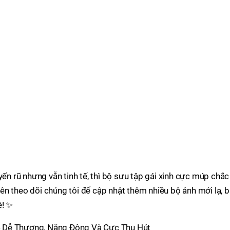
yến rũ nhưng vẫn tinh tế, thì bộ sưu tập gái xinh cực múp chắc
n theo dõi chúng tôi để cập nhật thêm nhiều bộ ảnh mới lạ, b
é! ✨
 Dễ Thương, Năng Động Và Cực Thu Hút