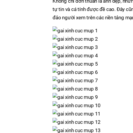
Không chỉ đơn thuần là ảnh đẹp, nhữ
tự tin và cá tính được đề cao. Đây cũ
đảo người xem trên các nền tảng mạn