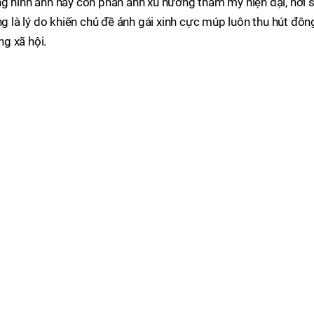
ng hình ảnh này còn phản ánh xu hướng thẩm mỹ hiện đại, nơi 
ng là lý do khiến chủ đề ảnh gái xinh cực múp luôn thu hút đôn
g xã hội.