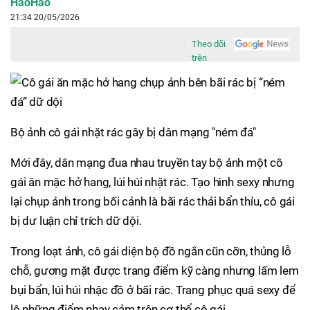
HaoHao
21:34 20/05/2026
Theo dõi
trên
Bộ ảnh cô gái nhặt rác gây bị dân mạng "ném đá"
Mới đây, dân mạng đua nhau truyền tay bộ ảnh một cô
gái ăn mặc hở hang, lúi húi nhặt rác. Tạo hình sexy nhưng
lại chụp ảnh trong bối cảnh là bãi rác thải bẩn thỉu, cô gái
bị dư luận chỉ trích dữ dội.
Trong loạt ảnh, cô gái diện bộ đồ ngắn cũn cỡn, thủng lỗ
chỗ, gương mặt được trang điểm kỹ càng nhưng lấm lem
bụi bẩn, lúi húi nhặc đồ ở bãi rác. Trang phục quá sexy để
lộ những điểm nhạy cảm trên cơ thể cô gái.