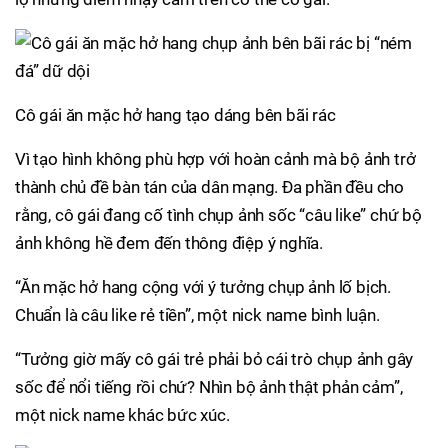
Cô gái ăn mặc hở hang tạo dáng bên bãi rác
Vì tạo hình không phù hợp với hoàn cảnh mà bộ ảnh trở
thành chủ đề bàn tán của dân mạng. Đa phần đều cho
rằng, cô gái đang cố tình chụp ảnh sốc “câu like” chứ bộ
ảnh không hề đem đến thông điệp ý nghĩa.
“Ăn mặc hở hang cộng với ý tưởng chụp ảnh lố bịch.
Chuẩn là câu like rẻ tiền”, một nick name bình luận.
“Tưởng giờ mấy cô gái trẻ phải bỏ cái trò chụp ảnh gây
sốc để nổi tiếng rồi chứ? Nhìn bộ ảnh thật phản cảm”,
một nick name khác bức xúc.