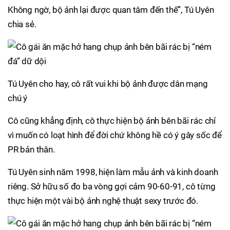
Không ngờ, bộ ảnh lại được quan tâm đến thế”, Tú Uyên
chia sẻ.
Tú Uyên cho hay, cô rất vui khi bộ ảnh được dân mạng
chú ý
Cô cũng khẳng định, cô thực hiện bộ ảnh bên bãi rác chỉ
vì muốn có loạt hình để đời chứ không hề có ý gây sốc để
PR bản thân.
Tú Uyên sinh năm 1998, hiện làm mẫu ảnh và kinh doanh
riêng. Sở hữu số đo ba vòng gợi cảm 90-60-91, cô từng
thực hiện một vài bộ ảnh nghệ thuật sexy trước đó.