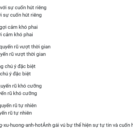
i sự cuốn hút riêng
ợi cảm khó phai
yến rũ vượt thời gian
chú ý đặc biệt
yến rũ khó cưỡng
yến rũ tự nhiên