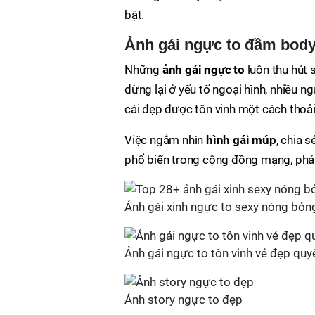
bật.
Ảnh gái ngực to đầm bod
Những
ảnh gái ngực to
luôn thu hút 
dừng lại ở yếu tố ngoại hình, nhiều n
cái đẹp được tôn vinh một cách thoải
Việc ngắm nhìn
hình gái múp
, chia 
phổ biến trong cộng đồng mạng, phản
Ảnh gái xinh ngực to sexy nóng bỏ
Ảnh gái ngực to tôn vinh vẻ đẹp quyế
Ảnh story ngực to đẹp