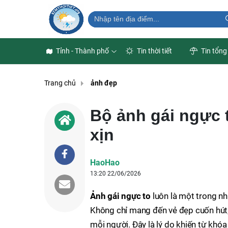
Tỉnh - Thành phố
Tin thời tiết
Tin tổng
Trang chủ
ảnh đẹp
Bộ ảnh gái ngực 
xịn
HaoHao
13:20 22/06/2026
Ảnh gái ngực to
luôn là một trong n
Không chỉ mang đến vẻ đẹp cuốn hút, 
mỗi người. Đây là lý do khiến từ khó