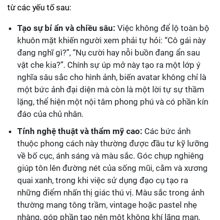
từ các yếu tố sau:
Tạo sự bí ẩn và chiều sâu:
Việc không để lộ toàn bộ
khuôn mặt khiến người xem phải tự hỏi: “Cô gái này
đang nghĩ gì?”, “Nụ cười hay nỗi buồn đang ẩn sau
vật che kia?”. Chính sự úp mở này tạo ra một lớp ý
nghĩa sâu sắc cho hình ảnh, biến avatar không chỉ là
một bức ảnh đại diện mà còn là một lời tự sự thầm
lặng, thể hiện một nội tâm phong phú và có phần kín
đáo của chủ nhân.
Tính nghệ thuật và thẩm mỹ cao:
Các bức ảnh
thuộc phong cách này thường được đầu tư kỹ lưỡng
về bố cục, ánh sáng và màu sắc. Góc chụp nghiêng
giúp tôn lên đường nét của sống mũi, cằm và xương
quai xanh, trong khi việc sử dụng đạo cụ tạo ra
những điểm nhấn thị giác thú vị. Màu sắc trong ảnh
thường mang tông trầm, vintage hoặc pastel nhẹ
nhàng, góp phần tạo nên một không khí lãng mạn,