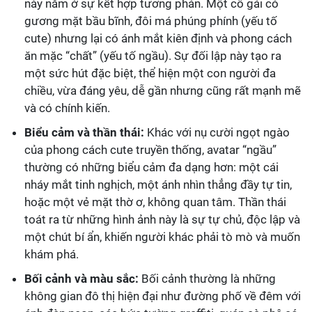
này nằm ở sự kết hợp tương phản. Một cô gái có
gương mặt bầu bĩnh, đôi má phúng phính (yếu tố
cute) nhưng lại có ánh mắt kiên định và phong cách
ăn mặc “chất” (yếu tố ngầu). Sự đối lập này tạo ra
một sức hút đặc biệt, thể hiện một con người đa
chiều, vừa đáng yêu, dễ gần nhưng cũng rất mạnh mẽ
và có chính kiến.
Biểu cảm và thần thái:
Khác với nụ cười ngọt ngào
của phong cách cute truyền thống, avatar “ngầu”
thường có những biểu cảm đa dạng hơn: một cái
nháy mắt tinh nghịch, một ánh nhìn thẳng đầy tự tin,
hoặc một vẻ mặt thờ ơ, không quan tâm. Thần thái
toát ra từ những hình ảnh này là sự tự chủ, độc lập và
một chút bí ẩn, khiến người khác phải tò mò và muốn
khám phá.
Bối cảnh và màu sắc:
Bối cảnh thường là những
không gian đô thị hiện đại như đường phố về đêm với