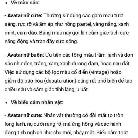
Về màu sắc:
-
Avatar nữ cute:
Thường sử dụng các gam màu tươi
sáng, rực rỡ và ấm áp như hồng pastel, vàng nắng, xanh
mint, cam đào. Bảng màu này gợi lên cảm giác tích cực,
năng động và tràn đầy sức sống.
-
Avatar nữ buồn:
Ưu tiên các tông màu trầm, lạnh và đơn
sắc như đen, trắng, xám, xanh dương đậm, hoặc nâu đất.
Việc sử dụng các bộ lọc màu cổ điển (vintage) hoặc
giảm độ bão hòa (desaturation) cũng rất phổ biến để tạo
chiều sâu và cảm giác tĩnh lặng, u uất.
Về biểu cảm nhân vật:
-
Avatar nữ cute:
Nhân vật thường có đôi mắt to tròn
long lanh, nụ cười rạng rỡ, má ửng hồng và các hành
động tinh nghịch như chu môi, nháy mắt. Biểu cảm toát