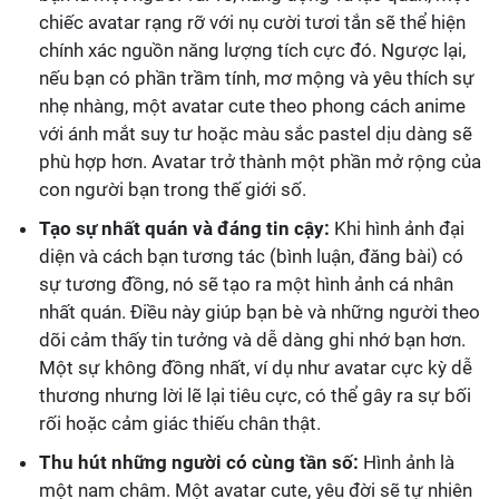
chiếc avatar rạng rỡ với nụ cười tươi tắn sẽ thể hiện
chính xác nguồn năng lượng tích cực đó. Ngược lại,
nếu bạn có phần trầm tính, mơ mộng và yêu thích sự
nhẹ nhàng, một avatar cute theo phong cách anime
với ánh mắt suy tư hoặc màu sắc pastel dịu dàng sẽ
phù hợp hơn. Avatar trở thành một phần mở rộng của
con người bạn trong thế giới số.
Tạo sự nhất quán và đáng tin cậy:
Khi hình ảnh đại
diện và cách bạn tương tác (bình luận, đăng bài) có
sự tương đồng, nó sẽ tạo ra một hình ảnh cá nhân
nhất quán. Điều này giúp bạn bè và những người theo
dõi cảm thấy tin tưởng và dễ dàng ghi nhớ bạn hơn.
Một sự không đồng nhất, ví dụ như avatar cực kỳ dễ
thương nhưng lời lẽ lại tiêu cực, có thể gây ra sự bối
rối hoặc cảm giác thiếu chân thật.
Thu hút những người có cùng tần số:
Hình ảnh là
một nam châm. Một avatar cute, yêu đời sẽ tự nhiên