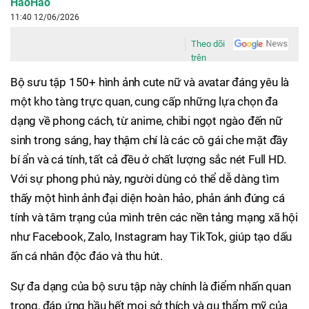
HaoHao
11:40 12/06/2026
Theo dõi
trên
Bộ sưu tập 150+ hình ảnh cute nữ và avatar đáng yêu là
một kho tàng trực quan, cung cấp những lựa chọn đa
dạng về phong cách, từ anime, chibi ngọt ngào đến nữ
sinh trong sáng, hay thậm chí là các cô gái che mặt đầy
bí ẩn và cá tính, tất cả đều ở chất lượng sắc nét Full HD.
Với sự phong phú này, người dùng có thể dễ dàng tìm
thấy một hình ảnh đại diện hoàn hảo, phản ánh đúng cá
tính và tâm trạng của mình trên các nền tảng mạng xã hội
như Facebook, Zalo, Instagram hay TikTok, giúp tạo dấu
ấn cá nhân độc đáo và thu hút.
Sự đa dạng của bộ sưu tập này chính là điểm nhấn quan
trọng, đáp ứng hầu hết mọi sở thích và gu thẩm mỹ của