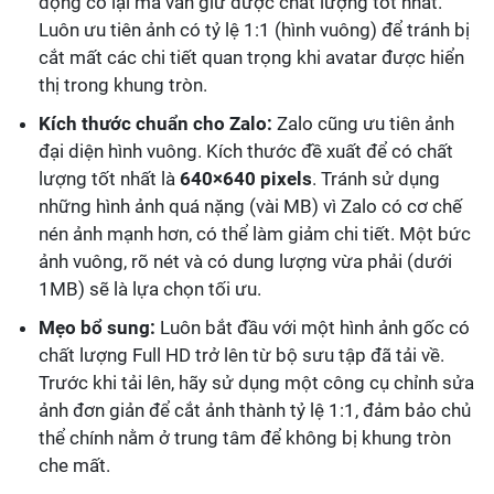
động co lại mà vẫn giữ được chất lượng tốt nhất.
Luôn ưu tiên ảnh có tỷ lệ 1:1 (hình vuông) để tránh bị
cắt mất các chi tiết quan trọng khi avatar được hiển
thị trong khung tròn.
Kích thước chuẩn cho Zalo:
Zalo cũng ưu tiên ảnh
đại diện hình vuông. Kích thước đề xuất để có chất
lượng tốt nhất là
640×640 pixels
. Tránh sử dụng
những hình ảnh quá nặng (vài MB) vì Zalo có cơ chế
nén ảnh mạnh hơn, có thể làm giảm chi tiết. Một bức
ảnh vuông, rõ nét và có dung lượng vừa phải (dưới
1MB) sẽ là lựa chọn tối ưu.
Mẹo bổ sung:
Luôn bắt đầu với một hình ảnh gốc có
chất lượng Full HD trở lên từ bộ sưu tập đã tải về.
Trước khi tải lên, hãy sử dụng một công cụ chỉnh sửa
ảnh đơn giản để cắt ảnh thành tỷ lệ 1:1, đảm bảo chủ
thể chính nằm ở trung tâm để không bị khung tròn
che mất.