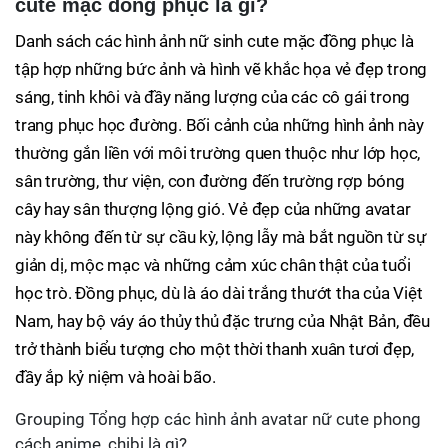
cute mặc đồng phục là gì?
Danh sách các hình ảnh nữ sinh cute mặc đồng phục là
tập hợp những bức ảnh và hình vẽ khắc họa vẻ đẹp trong
sáng, tinh khôi và đầy năng lượng của các cô gái trong
trang phục học đường. Bối cảnh của những hình ảnh này
thường gắn liền với môi trường quen thuộc như lớp học,
sân trường, thư viện, con đường đến trường rợp bóng
cây hay sân thượng lộng gió. Vẻ đẹp của những avatar
này không đến từ sự cầu kỳ, lộng lẫy mà bắt nguồn từ sự
giản dị, mộc mạc và những cảm xúc chân thật của tuổi
học trò. Đồng phục, dù là áo dài trắng thướt tha của Việt
Nam, hay bộ váy áo thủy thủ đặc trưng của Nhật Bản, đều
trở thành biểu tượng cho một thời thanh xuân tươi đẹp,
đầy ắp kỷ niệm và hoài bão.
Grouping Tổng hợp các hình ảnh avatar nữ cute phong
cách anime, chibi là gì?