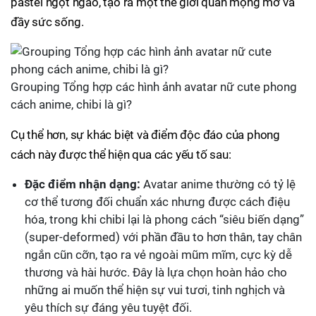
pastel ngọt ngào, tạo ra một thế giới quan mộng mơ và
đầy sức sống.
Grouping Tổng hợp các hình ảnh avatar nữ cute phong
cách anime, chibi là gì?
Cụ thể hơn, sự khác biệt và điểm độc đáo của phong
cách này được thể hiện qua các yếu tố sau:
Đặc điểm nhận dạng:
Avatar anime thường có tỷ lệ
cơ thể tương đối chuẩn xác nhưng được cách điệu
hóa, trong khi chibi lại là phong cách “siêu biến dạng”
(super-deformed) với phần đầu to hơn thân, tay chân
ngắn cũn cỡn, tạo ra vẻ ngoài mũm mĩm, cực kỳ dễ
thương và hài hước. Đây là lựa chọn hoàn hảo cho
những ai muốn thể hiện sự vui tươi, tinh nghịch và
yêu thích sự đáng yêu tuyệt đối.