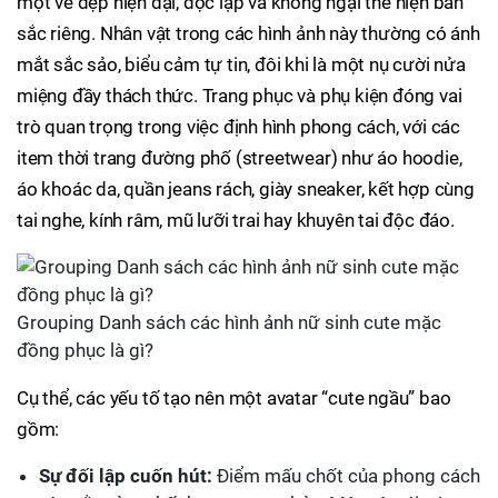
một vẻ đẹp hiện đại, độc lập và không ngại thể hiện bản
sắc riêng. Nhân vật trong các hình ảnh này thường có ánh
mắt sắc sảo, biểu cảm tự tin, đôi khi là một nụ cười nửa
miệng đầy thách thức. Trang phục và phụ kiện đóng vai
trò quan trọng trong việc định hình phong cách, với các
item thời trang đường phố (streetwear) như áo hoodie,
áo khoác da, quần jeans rách, giày sneaker, kết hợp cùng
tai nghe, kính râm, mũ lưỡi trai hay khuyên tai độc đáo.
Grouping Danh sách các hình ảnh nữ sinh cute mặc
đồng phục là gì?
Cụ thể, các yếu tố tạo nên một avatar “cute ngầu” bao
gồm:
Sự đối lập cuốn hút:
Điểm mấu chốt của phong cách