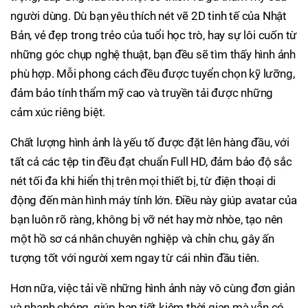
người dùng. Dù bạn yêu thích nét vẽ 2D tinh tế của Nhật
Bản, vẻ đẹp trong trẻo của tuổi học trò, hay sự lôi cuốn từ
những góc chụp nghệ thuật, bạn đều sẽ tìm thấy hình ảnh
phù hợp. Mỗi phong cách đều được tuyển chọn kỹ lưỡng,
đảm bảo tính thẩm mỹ cao và truyền tải được những
cảm xúc riêng biệt.
Chất lượng hình ảnh là yếu tố được đặt lên hàng đầu, với
tất cả các tệp tin đều đạt chuẩn Full HD, đảm bảo độ sắc
nét tối đa khi hiển thị trên mọi thiết bị, từ điện thoại di
động đến màn hình máy tính lớn. Điều này giúp avatar của
bạn luôn rõ ràng, không bị vỡ nét hay mờ nhòe, tạo nên
một hồ sơ cá nhân chuyên nghiệp và chỉn chu, gây ấn
tượng tốt với người xem ngay từ cái nhìn đầu tiên.
Hơn nữa, việc tải về những hình ảnh này vô cùng đơn giản
và nhanh chóng, giúp bạn tiết kiệm thời gian mà vẫn có