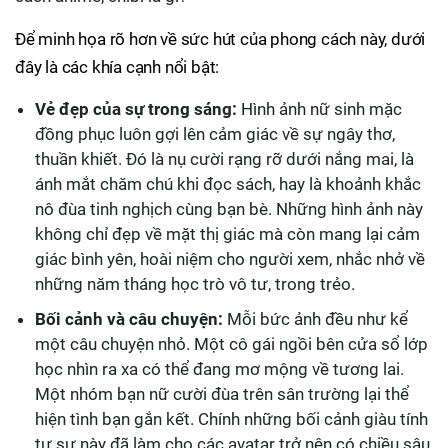
Để minh họa rõ hơn về sức hút của phong cách này, dưới
đây là các khía cạnh nổi bật:
Vẻ đẹp của sự trong sáng:
Hình ảnh nữ sinh mặc
đồng phục luôn gợi lên cảm giác về sự ngây thơ,
thuần khiết. Đó là nụ cười rạng rỡ dưới nắng mai, là
ánh mắt chăm chú khi đọc sách, hay là khoảnh khắc
nô đùa tinh nghịch cùng bạn bè. Những hình ảnh này
không chỉ đẹp về mặt thị giác mà còn mang lại cảm
giác bình yên, hoài niệm cho người xem, nhắc nhở về
những năm tháng học trò vô tư, trong trẻo.
Bối cảnh và câu chuyện:
Mỗi bức ảnh đều như kể
một câu chuyện nhỏ. Một cô gái ngồi bên cửa sổ lớp
học nhìn ra xa có thể đang mơ mộng về tương lai.
Một nhóm bạn nữ cười đùa trên sân trường lại thể
hiện tình bạn gắn kết. Chính những bối cảnh giàu tính
tự sự này đã làm cho các avatar trở nên có chiều sâu