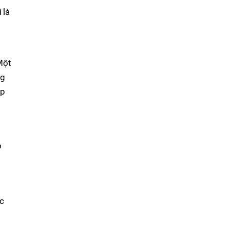
 là
Một
ng
ụp
o
ác