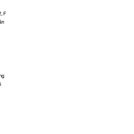
, F
ản
ng
i
.