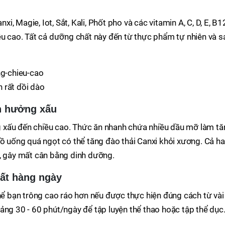
 Magie, Iot, Sắt, Kali, Phốt pho và các vitamin A, C, D, E, B12
ều cao. Tất cả dưỡng chất này đến từ thực phẩm tự nhiên và s
 rất dồi dào
h hưởng xấu
 xấu đến chiều cao. Thức ăn nhanh chứa nhiều dầu mỡ làm tă
đồ uống quá ngọt có thể tăng đào thải Canxi khỏi xương. Cả ha
g, gây mất cân bằng dinh dưỡng.
hất hàng ngày
thể bạn trông cao ráo hơn nếu được thực hiện đúng cách từ vài
ảng 30 - 60 phút/ngày để tập luyện thể thao hoặc tập thể dục