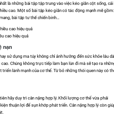
nhất là những bài tập tập trung vào việc kéo giãn cột sống, cải
ển chiều cao. Một số bài tập kéo giãn có tác động mạnh mẽ gồm:
mang, bài tập tư thế chiến binh…
iều cao hiệu quả
ệ nạn
 hay sử dụng ma túy không chỉ ảnh hưởng đến sức khỏe lâu dà
 cao. Chúng không trực tiếp làm bạn lùn đi mà sẽ tạo ra nhữn
t triển lành mạnh của cơ thể. Từ bỏ những thói quen này có th
ên hãy duy trì cân nặng hợp lý. Khối lượng cơ thể vừa phải
kiện thuận lợi để sụn khớp phát triển. Cân nặng hợp lý còn giú
t.