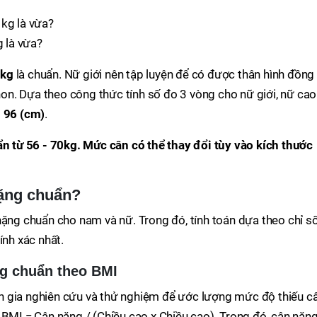
 là vừa?
0kg
là chuẩn. Nữ giới nên tập luyện để có được thân hình đồng
thon. Dựa theo công thức tính số đo 3 vòng cho nữ giới, nữ cao
- 96 (cm)
.
từ 56 - 70kg. Mức cân có thể thay đổi tùy vào kích thước
nặng chuẩn?
nặng chuẩn cho nam và nữ. Trong đó, tính toán dựa theo chỉ s
ính xác nhất.
ng chuẩn theo BMI
n gia nghiên cứu và thử nghiệm để ước lượng mức độ thiếu c
 BMI = Cân nặng / (Chiều cao x Chiều cao). Trong đó, cân nặn