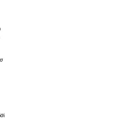
n
c
cơ
ới