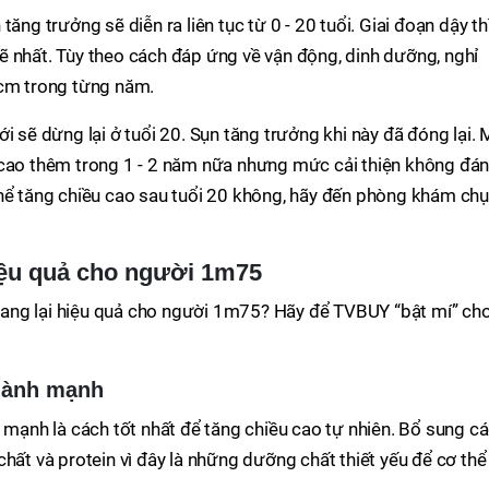
ăng trưởng sẽ diễn ra liên tục từ 0 - 20 tuổi. Giai đoạn dậy thì
ẽ nhất. Tùy theo cách đáp ứng về vận động, dinh dưỡng, nghỉ
0cm trong từng năm.
i sẽ dừng lại ở tuổi 20. Sụn tăng trưởng khi này đã đóng lại. 
 cao thêm trong 1 - 2 năm nữa nhưng mức cải thiện không đá
thể tăng chiều cao sau tuổi 20 không, hãy đến phòng khám ch
hiệu quả cho người 1m75
ang lại hiệu quả cho người 1m75? Hãy để TVBUY “bật mí” ch
 lành mạnh
h mạnh là cách tốt nhất để tăng chiều cao tự nhiên. Bổ sung c
hất và protein vì đây là những dưỡng chất thiết yếu để cơ thể