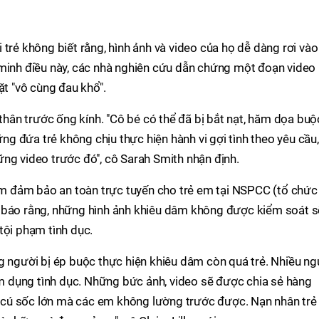
trẻ không biết rằng, hình ảnh và video của họ dễ dàng rơi vào
 minh điều này, các nhà nghiên cứu dẫn chứng một đoạn video
ặt "vô cùng đau khổ".
 thân trước ống kính. "Cô bé có thể đã bị bắt nạt, hăm dọa buộ
 đứa trẻ không chịu thực hiện hành vi gợi tình theo yêu cầu,
ng video trước đó", cô Sarah Smith nhận định.
tâm đảm bảo an toàn trực tuyến cho trẻ em tại NSPCC (tổ chức
 báo rằng, những hình ảnh khiêu dâm không được kiểm soát s
tội phạm tình dục.
g người bị ép buộc thực hiện khiêu dâm còn quá trẻ. Nhiều ng
lạm dụng tình dục. Những bức ảnh, video sẽ được chia sẻ hàng
là cú sốc lớn mà các em không lường trước được. Nạn nhân trẻ