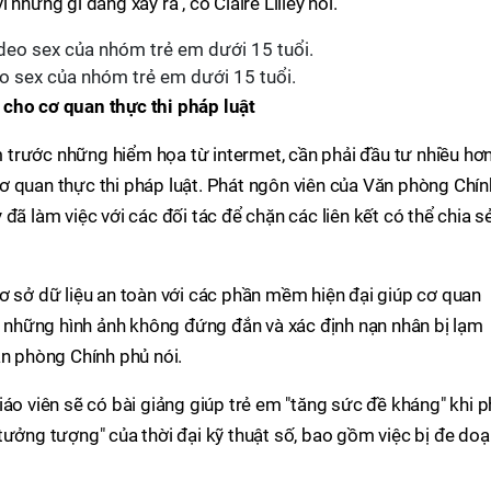
những gì đang xảy ra", cô Claire Lilley nói.
eo sex của nhóm trẻ em dưới 15 tuổi.
 cho cơ quan thực thi pháp luật
em trước những hiểm họa từ intermet, cần phải đầu tư nhiều hơ
ơ quan thực thi pháp luật. Phát ngôn viên của Văn phòng Chín
đã làm việc với các đối tác để chặn các liên kết có thể chia s
ơ sở dữ liệu an toàn với các phần mềm hiện đại giúp cơ quan
ện những hình ảnh không đứng đắn và xác định nạn nhân bị lạm
ăn phòng Chính phủ nói.
áo viên sẽ có bài giảng giúp trẻ em "tăng sức đề kháng" khi p
tưởng tượng" của thời đại kỹ thuật số, bao gồm việc bị đe doạ