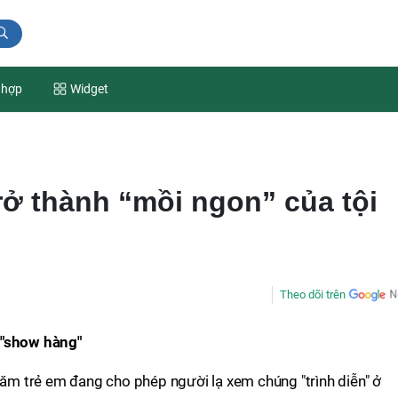
 hợp
Widget
rở thành “mồi ngon” của tội
Theo dõi trên
 "show hàng"
trăm trẻ em đang cho phép người lạ xem chúng "trình diễn" ở