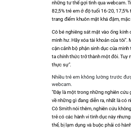
những tư thế gợi tình qua webcam. T
82,5% trẻ em ở độ tuổi 16-20, 17,5% 
trang điểm khuôn mặt khá đậm, mặc 
Cô bé nghiêng sát mặt vào ống kính ca
mình hư. Hãy xóa tài khoản của tôi".
cận cảnh bộ phận sinh dục của mình t
ta chính thức trở thành một đôi. Tuy
thực sự".
Nhiều trẻ em không lường trước đượ
webcam.
"Đây là một trong những nghiên cứu g
về những gì đang diễn ra, nhất là có 
Cô Smith nói thêm, nghiên cứu không
trẻ có các hành vi tình dục này nhưn
thể, bị lạm dụng và buộc phải có hành