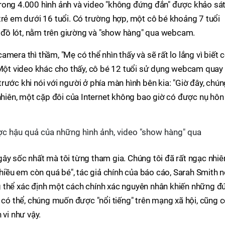
rong 4.000 hình ảnh và video "không đứng đắn" được khảo sát
trẻ em dưới 16 tuổi. Có trường hợp, một cô bé khoảng 7 tuổi
đồ lót, nằm trên giường và "show hàng" qua webcam.
mera thì thầm, "Mẹ có thể nhìn thấy và sẽ rất lo lắng vì biết 
 Một video khác cho thấy, cô bé 12 tuổi sử dụng webcam quay
rước khi nói với người ở phía màn hình bên kia: "Giờ đây, chún
 nhiên, một cặp đôi của Internet không bao giờ có được nụ hôn
c hậu quả của những hình ảnh, video "show hàng" qua
ây sốc nhất mà tôi từng tham gia. Chúng tôi đã rất ngạc nhiê
nhiều em còn quá bé", tác giả chính của báo cáo, Sarah Smith n
 thể xác định một cách chính xác nguyên nhân khiến những đ
g có thể, chúng muốn được "nổi tiếng" trên mạng xã hội, cũng 
 vi như vậy.