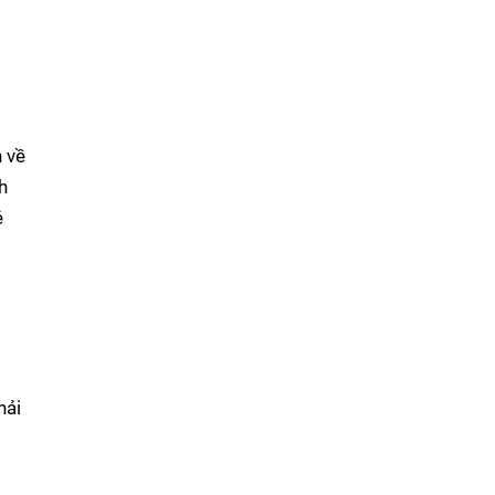
n về
h
ẻ
hải