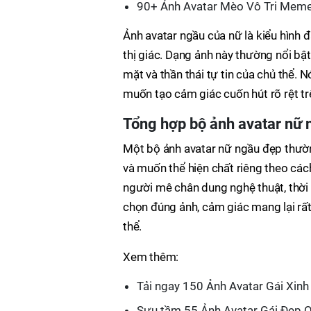
90+ Ảnh Avatar Mèo Vô Tri Meme 
Ảnh avatar ngầu của nữ là kiểu hình đ
thị giác. Dạng ảnh này thường nổi b
mặt và thần thái tự tin của chủ thể. N
muốn tạo cảm giác cuốn hút rõ rệt tr
Tổng hợp bộ ảnh avatar nữ 
Một bộ ảnh avatar nữ ngầu đẹp thường
và muốn thể hiện chất riêng theo cách
người mê chân dung nghệ thuật, thời
chọn đúng ảnh, cảm giác mang lại rất 
thể.
Xem thêm:
Tải ngay 150 Ảnh Avatar Gái Xinh
Sưu tầm 55 Ảnh Avatar Gái Đẹp Qu