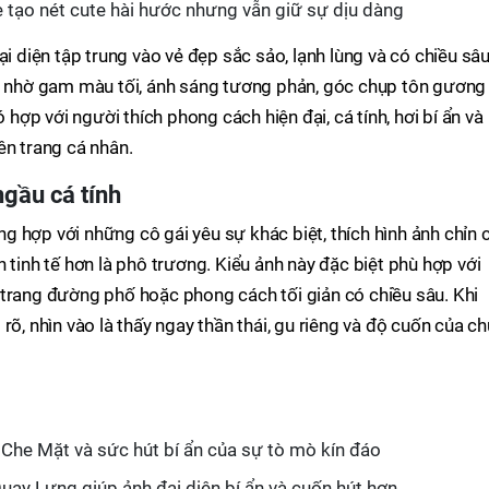
tạo nét cute hài hước nhưng vẫn giữ sự dịu dàng
ại diện tập trung vào vẻ đẹp sắc sảo, lạnh lùng và có chiều sâ
ật nhờ gam màu tối, ánh sáng tương phản, góc chụp tôn gương
ó hợp với người thích phong cách hiện đại, cá tính, hơi bí ẩn và
ên trang cá nhân.
ngầu cá tính
 hợp với những cô gái yêu sự khác biệt, thích hình ảnh chỉn 
 tinh tế hơn là phô trương. Kiểu ảnh này đặc biệt phù hợp với
 trang đường phố hoặc phong cách tối giản có chiều sâu. Khi
rõ, nhìn vào là thấy ngay thần thái, gu riêng và độ cuốn của ch
 Che Mặt và sức hút bí ẩn của sự tò mò kín đáo
ay Lưng giúp ảnh đại diện bí ẩn và cuốn hút hơn