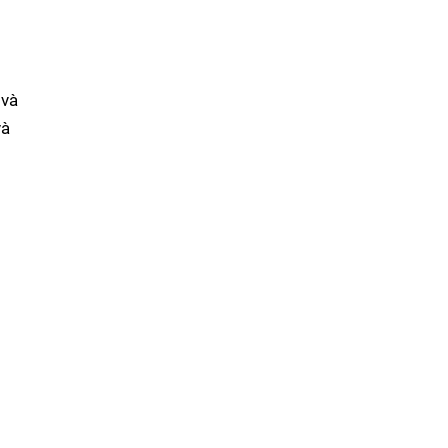
 và
và