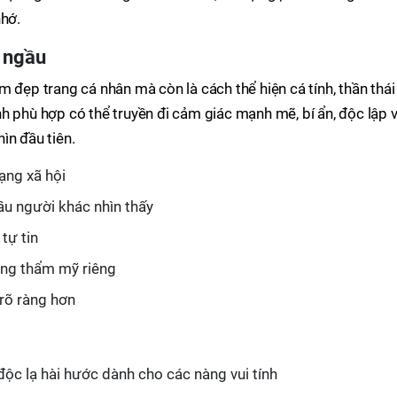
nhớ.
ữ ngầu
 đẹp trang cá nhân mà còn là cách thể hiện cá tính, thần thái
h phù hợp có thể truyền đi cảm giác mạnh mẽ, bí ẩn, độc lập 
ìn đầu tiên.
ạng xã hội
ầu người khác nhìn thấy
tự tin
ứng thẩm mỹ riêng
rõ ràng hơn
độc lạ hài hước dành cho các nàng vui tính