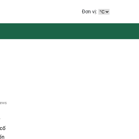
Đơn vị:
ý
 cố
ốn