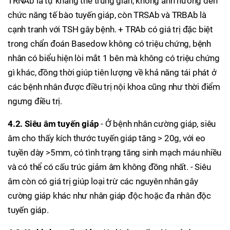
TRNAb là tự kháng thể trung gian, không ảnh hưởng đến
chức năng tế bào tuyến giáp, còn TRSAb và TRBAb là
cạnh tranh với TSH gây bệnh. + TRAb có giá trị đặc biệt
trong chẩn đoán Basedow không có triệu chứng, bệnh
nhân có biểu hiện lòi mắt 1 bên mà không có triệu chứng
gì khác, đồng thời giúp tiên lượng về khả năng tái phát ở
các bệnh nhân được điều trị nội khoa cũng như thời điểm
ngưng điều trị.
4.2. Siêu âm tuyến giáp
- Ở bệnh nhân cường giáp, siêu
âm cho thấy kích thước tuyến giáp tăng > 20g, với eo
tuyền dày >5mm, có tình trạng tăng sinh mạch máu nhiều
và có thể có cấu trúc giảm âm không đồng nhất. - Siêu
âm còn có giá trị giúp loại trừ các nguyên nhân gây
cường giáp khác như nhân giáp độc hoặc đa nhân độc
tuyến giáp.