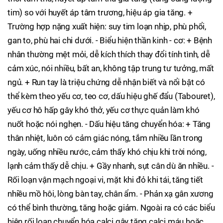
tim) so với huyết áp tâm trương, hiệu áp gia tăng. +
Trường hợp nặng xuất hiện: suy tim loạn nhịp, phù phổi,
gan to, phù hai chi dưới. - Biểu hiện thần kinh - cơ: + Bệnh
nhân thường mệt mỏi, dễ kích thích thay đổi tính tình, dễ
cảm xúc, nói nhiều, bất an, không tập trung tư tưởng, mất
ngủ. + Run tay là triệu chứng dễ nhận biết và nổi bật có
thể kèm theo yếu cơ, teo cơ, dấu hiệu ghế đẩu (Tabouret),
yếu cơ hô hấp gây khó thở, yếu cơ thực quản làm khó
nuốt hoặc nói nghẹn. - Dấu hiệu tăng chuyển hóa: + Tăng
thân nhiệt, luôn có cảm giác nóng, tắm nhiều lần trong
ngày, uống nhiều nước, cảm thấy khó chịu khi trời nóng,
lạnh cảm thấy dễ chịu. + Gầy nhanh, sụt cân dù ăn nhiều. -
Rối loạn vận mạch ngoại vi, mặt khi đỏ khi tái, tăng tiết
nhiều mồ hôi, lòng bàn tay, chân ẩm. - Phản xạ gân xương
có thể bình thường, tăng hoặc giảm. Ngoài ra có các biểu
hiện rối loạn chuyển hóa calci gây tăng calci máu hoặc