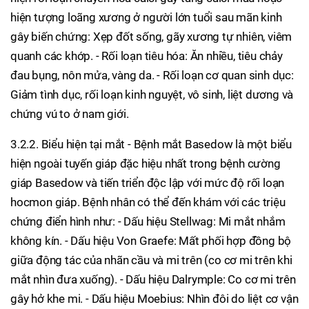
hiện tượng loãng xương ở người lớn tuổi sau mãn kinh
gây biến chứng: Xẹp đốt sống, gãy xương tự nhiên, viêm
quanh các khớp. - Rối loạn tiêu hóa: Ăn nhiều, tiêu chảy
đau bụng, nôn mửa, vàng da. - Rối loạn cơ quan sinh dục:
Giảm tình dục, rối loạn kinh nguyệt, vô sinh, liệt dương và
chứng vú to ở nam giới.
3.2.2. Biểu hiện tại mắt - Bệnh mắt Basedow là một biểu
hiện ngoài tuyến giáp đặc hiệu nhất trong bệnh cường
giáp Basedow và tiến triển độc lập với mức độ rối loạn
hocmon giáp. Bệnh nhân có thể đến khám với các triệu
chứng điển hình như: - Dấu hiệu Stellwag: Mi mắt nhắm
không kín. - Dấu hiệu Von Graefe: Mất phối hợp đồng bộ
giữa động tác của nhãn cầu và mi trên (co cơ mi trên khi
mắt nhìn đưa xuống). - Dấu hiệu Dalrymple: Co cơ mi trên
gây hở khe mi. - Dấu hiệu Moebius: Nhìn đôi do liệt cơ vận