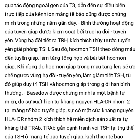
qua tác động ngoài gen của T3, dẫn đến sự điều biến
trực tiếp của kênh ion màng tế bào cũng được chứng
minh trong những năm gần đây. - Bình thường hoạt động
của tuyến giáp được kiểm soát bởi trục hạ đồi - tuyến
yên. Vùng hạ đồi tiết ra TRH, kích thích thùy trước tuyến
yên giải phóng TSH. Sau đó, hocmon TSH theo dòng máu
đến tuyến giáp, làm tăng tổng hợp và bài tiết hocmon
giáp. Khi nồng độ hocmon giáp trong máu tăng lên, sẽ ức
chế ngược vùng hạ đồi- tuyến yên, làm giảm tiết TSH, từ
đó giúp duy trì TSH và hocmon giáp trong giới hạn bình
thường. - Basedow được chứng minh là một bệnh tự
miễn, do sự xuất hiện tự kháng nguyên HLA-DR nhóm 2
tại màng tế bào tuyến giáp, sự có mặt của kháng nguyên
HLA- DR nhóm 2 kích thích hệ miễn dịch sản xuất ra tự
kháng thể TRAb, TRAb gắn cạnh tranh với TSH tại thụ thể
của TSH ở màng tế bào tuyến giáp, kích thích tế bào