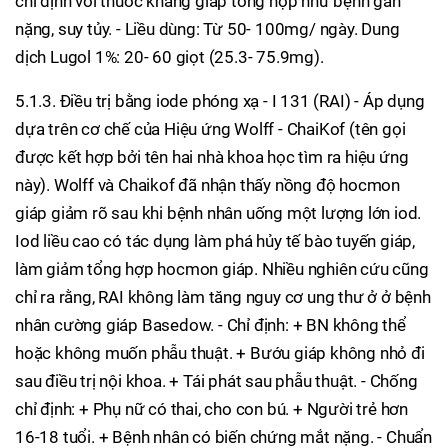
chỉ định với thuốc kháng giáp tổng hợp như bệnh gan
nặng, suy tủy. - Liều dùng: Từ 50- 100mg/ ngày. Dung
dịch Lugol 1%: 20- 60 giọt (25.3- 75.9mg).
5.1.3. Điều trị bằng iode phóng xạ - I 131 (RAI) - Áp dụng
dựa trên cơ chế của Hiệu ứng Wolff - ChaiKof (tên gọi
được kết hợp bởi tên hai nhà khoa học tìm ra hiệu ứng
này). Wolff và Chaikof đã nhận thấy nồng độ hocmon
giáp giảm rõ sau khi bệnh nhân uống một lượng lớn iod.
Iod liều cao có tác dụng làm phá hủy tế bào tuyến giáp,
làm giảm tổng hợp hocmon giáp. Nhiều nghiên cứu cũng
chỉ ra rằng, RAI không làm tăng nguy cơ ung thư ở ở bệnh
nhân cường giáp Basedow. - Chỉ định: + BN không thể
hoặc không muốn phẫu thuật. + Bướu giáp không nhỏ đi
sau điều trị nội khoa. + Tái phát sau phẫu thuật. - Chống
chỉ định: + Phụ nữ có thai, cho con bú. + Người trẻ hơn
16-18 tuổi. + Bệnh nhân có biến chứng mắt nặng. - Chuẩn