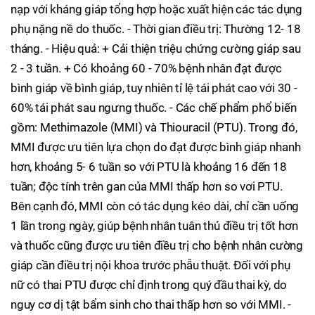
nạp với kháng giáp tổng hợp hoặc xuất hiện các tác dụng
phụ nặng nề do thuốc. - Thời gian điều trị: Thường 12- 18
tháng. - Hiệu quả: + Cải thiện triệu chứng cường giáp sau
2 - 3 tuần. + Có khoảng 60 - 70% bệnh nhân đạt được
bình giáp về bình giáp, tuy nhiên tỉ lệ tái phát cao với 30 -
60% tái phát sau ngưng thuốc. - Các chế phẩm phổ biến
gồm: Methimazole (MMI) và Thiouracil (PTU). Trong đó,
MMI được ưu tiên lựa chọn do đạt được bình giáp nhanh
hơn, khoảng 5- 6 tuần so với PTU là khoảng 16 đến 18
tuần; độc tính trên gan của MMI thấp hơn so vơi PTU.
Bên cạnh đó, MMI còn có tác dụng kéo dài, chỉ cần uống
1 lần trong ngày, giúp bệnh nhân tuân thủ điều trị tốt hơn
và thuốc cũng được ưu tiên điều trị cho bệnh nhân cường
giáp cần điều trị nội khoa trước phẫu thuật. Đối với phụ
nữ có thai PTU được chỉ định trong quý đầu thai kỳ, do
nguy cơ dị tật bẩm sinh cho thai thấp hơn so với MMI. -