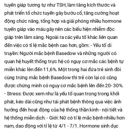
tuyến giáp tương tự như TSH, làm tăng kích thước và
phát triển tổ chức tuyến gây bướu cổ, tăng cường hoạt
động chức năng, tổng hợp và giải phóng nhiều hormone
tuyến giáp vào máu gây nên các biểu hiện nhiễm độc
giáp trên lâm sàng. Ngoài ra các yếu tố khác liên quan
đến việc có tỉ lệ mắc bệnh cao hơn, gồm: - Yếu tố di
truyền: Người mắc bệnh Basedow và những người có
quan hệ huyết thống trực hệ có nguy cơ mắc các bệnh tự
miễn khác lên đến 11,6%. Một trong hai đứa trẻ sinh đôi
cùng trứng mắc bệnh Basedow thì trẻ còn lại có cũng
được chứng minh có nguy cơ mắc bệnh lên đến 20- 30%.
- Stress: Được xem như là yếu tố quan trọng trong khởi
phát, kéo dài cũng như tái phát bệnh thông qua việc ảnh
hưởng đến hoạt động của hệ thống thần kinh - nội tiết và
hệ thống miễn dịch. - Giới: Nữ có tỉ lệ mắc bệnh nhiều hơn
nam, dao động với tỉ lệ từ 4/1 - 7/1. Hormone sinh dục