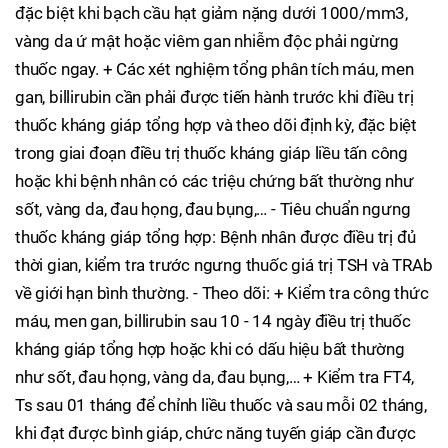
đặc biệt khi bạch cầu hạt giảm nặng dưới 1000/mm3,
vàng da ứ mật hoặc viêm gan nhiễm độc phải ngừng
thuốc ngay. + Các xét nghiệm tổng phân tích máu, men
gan, billirubin cần phải được tiến hành trước khi điều trị
thuốc kháng giáp tổng hợp và theo dõi định kỳ, đặc biệt
trong giai đoạn điều trị thuốc kháng giáp liều tấn công
hoặc khi bệnh nhân có các triệu chứng bất thường như
sốt, vàng da, đau họng, đau bụng,… - Tiêu chuẩn ngưng
thuốc kháng giáp tổng hợp: Bệnh nhân được điều trị đủ
thời gian, kiểm tra trước ngưng thuốc giá trị TSH và TRAb
về giới hạn bình thường. - Theo dõi: + Kiểm tra công thức
máu, men gan, billirubin sau 10 - 14 ngày điều trị thuốc
kháng giáp tổng hợp hoặc khi có dấu hiệu bất thường
như sốt, đau họng, vàng da, đau bụng,… + Kiểm tra FT4,
Ts sau 01 tháng để chỉnh liều thuốc và sau mỗi 02 tháng,
khi đạt được bình giáp, chức năng tuyến giáp cần được