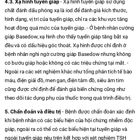
4.3. Xạ hình tuyến giáp
- Xạ hình tuyến giáp sử dụng
chất đánh dấu phóng xạ là iod để đánh giá kích thước,
hình dạng, vị trí của tuyến giáp, chỉ ra các khu vực tăng
hoạt động quá mức của tuyến giáp. - Ở bệnh nhân cường
giáp Basedow, xạ hình cho thấy tuyến giáp tăng bắt xạ
đều và có dấu hiệu góc thoát. Xạ hình được chỉ định ở
bệnh nhân nghi ngờ cường giáp Basedow nhưng không
có bướu giáp hoặc không có các triệu chứng tại mắt. -
Ngoài ra các xét nghiệm khác như tổng phân tích tế bào
máu, điện giải đồ, men gan, điện tâm đồ, siêu âm tim
cũng được chỉ định để đánh giá biến chứng cũng như
theo dõi tác dụng phụ của thuốc trong quá trình điều trị.
5. Chẩn đoán và điều trị
- Bệnh được chẩn đoán xác định
khi bệnh nhân có các biểu hiện của hội chứng nhiễm độc
giáp, ngoài ra có thể có các biểu hiện tại tuyến giáp và
ngoài tuyến giáp nêu trên kết hợp với xét nghiệm TSH