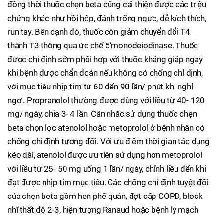
đồng thời thuốc chẹn beta cũng cải thiện được các triệu
chứng khác như hồi hộp, đánh trống ngực, dễ kích thích,
run tay. Bên cạnh đó, thuốc còn giảm chuyển đổi T4
thành T3 thông qua ức chế 5’monodeiodinase. Thuốc
được chỉ định sớm phối hợp với thuốc kháng giáp ngay
khi bệnh được chẩn đoán nếu không có chống chỉ định,
với mục tiêu nhịp tim từ 60 đến 90 lần/ phút khi nghỉ
ngơi. Propranolol thường được dùng với liều từ 40- 120
mg/ ngày, chia 3- 4 lần. Cân nhắc sử dụng thuốc chẹn
beta chọn lọc atenolol hoặc metoprolol ở bệnh nhân có
chống chỉ định tương đối. Với ưu điểm thời gian tác dụng
kéo dài, atenolol được ưu tiên sử dụng hơn metoprolol
với liều từ 25- 50 mg uống 1 lần/ ngày, chỉnh liều đến khi
đạt được nhịp tim mục tiêu. Các chống chỉ định tuyệt đối
của chẹn beta gồm hen phế quản, đợt cấp COPD, block
nhĩ thất độ 2-3, hiện tượng Ranaud hoặc bệnh lý mạch