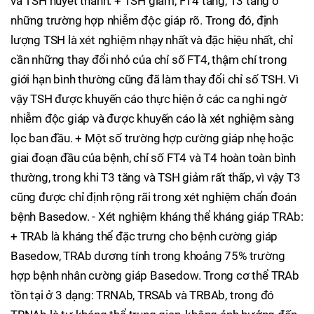
và TSH huyết thanh: + TSH giảm, FT4 tăng, T3 tăng ở
những trường hợp nhiễm độc giáp rõ. Trong đó, định
lượng TSH là xét nghiệm nhạy nhất và đặc hiệu nhất, chỉ
cần những thay đổi nhỏ của chỉ số FT4, thậm chí trong
giới hạn bình thường cũng đã làm thay đổi chỉ số TSH. Vì
vậy TSH được khuyến cáo thực hiện ở các ca nghi ngờ
nhiễm độc giáp và được khuyến cáo là xét nghiệm sàng
lọc ban đầu. + Một số trường hợp cường giáp nhẹ hoặc
giai đoạn đầu của bệnh, chỉ số FT4 và T4 hoàn toàn bình
thường, trong khi T3 tăng và TSH giảm rất thấp, vì vậy T3
cũng được chỉ định rộng rãi trong xét nghiệm chẩn đoán
bệnh Basedow. - Xét nghiệm kháng thể kháng giáp TRAb:
+ TRAb là kháng thể đặc trưng cho bệnh cường giáp
Basedow, TRAb dương tính trong khoảng 75% trường
hợp bệnh nhân cường giáp Basedow. Trong cơ thể TRAb
tồn tại ở 3 dạng: TRNAb, TRSAb và TRBAb, trong đó