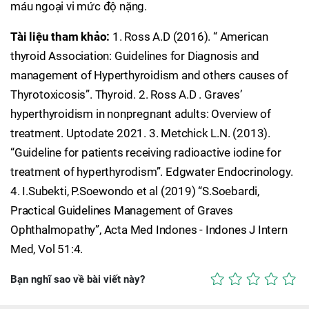
máu ngoại vi mức độ nặng.
Tài liệu tham khảo:
1. Ross A.D (2016). “ American
thyroid Association: Guidelines for Diagnosis and
management of Hyperthyroidism and others causes of
Thyrotoxicosis”. Thyroid. 2. Ross A.D . Graves’
hyperthyroidism in nonpregnant adults: Overview of
treatment. Uptodate 2021. 3. Metchick L.N. (2013).
“Guideline for patients receiving radioactive iodine for
treatment of hyperthyrodism”. Edgwater Endocrinology.
4. I.Subekti, P.Soewondo et al (2019) “S.Soebardi,
Practical Guidelines Management of Graves
Ophthalmopathy”, Acta Med Indones - Indones J Intern
Med, Vol 51:4.
Bạn nghĩ sao về bài viết này?