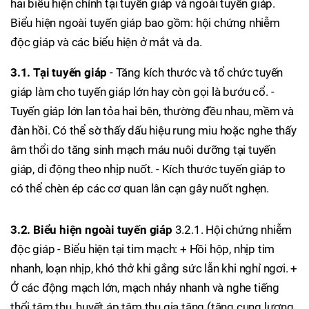
hai biểu hiện chính tại tuyến giáp và ngoài tuyến giáp.
Biểu hiện ngoài tuyến giáp bao gồm: hội chứng nhiễm
độc giáp và các biểu hiện ở mắt và da.
3.1. Tại tuyến giáp
- Tăng kích thước và tổ chức tuyến
giáp làm cho tuyến giáp lớn hay còn gọi là bướu cổ. -
Tuyến giáp lớn lan tỏa hai bên, thường đều nhau, mềm và
đàn hồi. Có thể sờ thấy dấu hiệu rung miu hoặc nghe thấy
âm thổi do tăng sinh mạch máu nuôi dưỡng tại tuyến
giáp, di động theo nhịp nuốt. - Kích thước tuyến giáp to
có thể chèn ép các cơ quan lân cạn gây nuốt nghẹn.
3.2. Biểu hiện ngoài tuyến giáp
3.2.1. Hội chứng nhiễm
độc giáp - Biểu hiện tại tim mạch: + Hồi hộp, nhịp tim
nhanh, loạn nhịp, khó thở khi gắng sức lẫn khi nghỉ ngơi. +
Ở các động mạch lớn, mạch nhảy nhanh và nghe tiếng
thổi tâm thu, huyết áp tâm thu gia tăng (tăng cung lượng