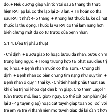
đó. + Nếu cường giáp vẫn tồn tại sau 6 tháng thì thực
hiện RAI lặp lại, có thể lặp lại 2- 3 lần. + Trì hoãn có thai
sau RAI ít nhất 4- 6 tháng. + Không hút thuốc lá, kể cả hút
thuốc lá thụ động. Thuốc lá và RAI có thể làm nặng hơn
biến chứng mắt đã có từ trước của bệnh nhân.
5.1.4. Điều trị phẫu thuật
- Chỉ định: + Bướu giáp to hoặc bướu đa nhân, bướu chìm
trong lồng ngực. + Trong trường hợp tái phát sau điều trị
nội khoa. + Bệnh nhân muốn có thai sớm. - Chống chỉ
định: + Bệnh nhân có biến chứng tim nặng như suy tim. +
Bệnh nhân ở quý 1 thai kỳ. - Chỉ tiến hành phẫu thuật sau
khi điều trị nội khoa đạt đến bình giáp. Cho thêm Lugol 1
tuần trước mổ, liều 5 giọt/ ngày. Có thể cắt bán phần (để
lại 3 - 4g tuyến giáp) hoặc cắt tuyến giáp toàn bộ. Đối với
trẻ em và trẻ vị thành niên mô tuyến giáp để lại cần ít hơn