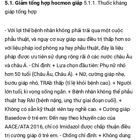
5.1. Giảm tổng hợp hocmon giáp
5.1.1. Thuốc kháng
giáp tổng hợp
- Với lợi thế bệnh nhân không phải trải qua một cuộc
phẫu thuật, và nguy cơ suy giáp sau điều trị thấp hơn so
với liệu pháp iod phóng xạ hay phẫu thuật, đây là liệu
pháp được ưu tiên sử dụng rộng rãi ở các nước châu Âu
và châu Á. - Chỉ định: + Lựa chọn đầu tiên: Phụ nữ nhỏ
hơn 50 tuổi (Châu Âu, Châu Á). + Nữ, cường giáp nhẹ,
bướu giáp nhỏ, TRAb thấp (tỉ lệ khỏi bệnh cao). + Người
lớn tuổi, kì vọng sống ngắn. + Bệnh nhân không thể phẫu
thuật hay RAI (bệnh nặng, ung thư giai đoạn cuối). +
Không có sẵn kỹ thuật viên tay nghề cao. + Cường giáp
Basedow ở trẻ em: Đến nay theo khuyến cáo của
AACE/ATA 2016, chỉ có Imidazol được chấp thuận điều
trị cường giáp ở trẻ em. - Chống chỉ định: + Không dung