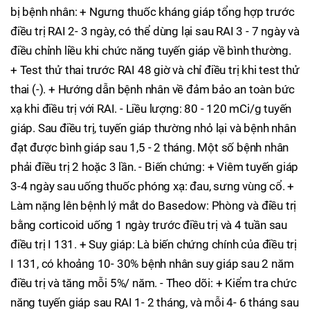
bị bệnh nhân: + Ngưng thuốc kháng giáp tổng hợp trước
điều trị RAI 2- 3 ngày, có thể dùng lại sau RAI 3 - 7 ngày và
điều chỉnh liều khi chức năng tuyến giáp về bình thường.
+ Test thử thai trước RAI 48 giờ và chỉ điều trị khi test thử
thai (-). + Hướng dẫn bệnh nhân về đảm bảo an toàn bức
xạ khi điều trị với RAI. - Liều lượng: 80 - 120 mCi/g tuyến
giáp. Sau điều trị, tuyến giáp thường nhỏ lại và bệnh nhân
đạt được bình giáp sau 1,5 - 2 tháng. Một số bệnh nhân
phải điều trị 2 hoặc 3 lần. - Biến chứng: + Viêm tuyến giáp
3-4 ngày sau uống thuốc phóng xạ: đau, sưng vùng cổ. +
Làm nặng lên bệnh lý mắt do Basedow: Phòng và điều trị
bằng corticoid uống 1 ngày trước điều trị và 4 tuần sau
điều trị I 131. + Suy giáp: Là biến chứng chính của điều trị
I 131, có khoảng 10- 30% bệnh nhân suy giáp sau 2 năm
điều trị và tăng mỗi 5%/ năm. - Theo dõi: + Kiểm tra chức
năng tuyến giáp sau RAI 1- 2 tháng, và mỗi 4- 6 tháng sau