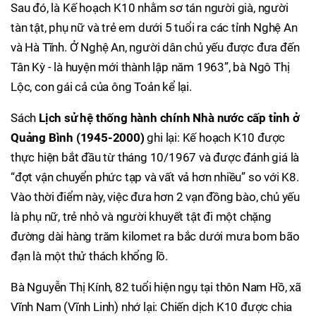
Sau đó, là Kế hoạch K10 nhằm sơ tán người già, người
tàn tật, phụ nữ và trẻ em dưới 5 tuổi ra các tỉnh Nghệ An
và Hà Tĩnh. Ở Nghệ An, người dân chủ yếu được đưa đến
Tân Kỳ - là huyện mới thành lập năm 1963”, bà Ngô Thị
Lộc, con gái cả của ông Toản kể lại.
Sách
Lịch sử hệ thống hành chính Nhà nước cấp tỉnh ở
Quảng Bình (1945-2000)
ghi lại: Kế hoạch K10 được
thực hiện bắt đầu từ tháng 10/1967 và được đánh giá là
“đợt vận chuyển phức tạp và vất vả hơn nhiều” so với K8.
Vào thời điểm này, việc đưa hơn 2 vạn đồng bào, chủ yếu
là phụ nữ, trẻ nhỏ và người khuyết tật đi một chặng
đường dài hàng trăm kilomet ra bắc dưới mưa bom bão
đạn là một thử thách khổng lồ.
Bà Nguyễn Thị Kính, 82 tuổi hiện ngụ tại thôn Nam Hồ, xã
Vĩnh Nam (Vĩnh Linh) nhớ lại: Chiến dịch K10 được chia