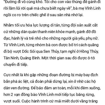
“Đường đi vô cùng khó. Tôi cho con vào thúng để gánh đi
rồi lầm lũi rời quê mà chưa biết ngày về”, bà mẹ Vĩnh Linh
ngồi co ro trên chiếc ghế ở sau sân nhà nhớ lại.
Nhằm tối ưu hóa lực lượng di tản, từng đội sản xuất cắt
cử những dân quân thanh niên khỏe mạnh, gánh đỡ đồ
đạc, hành lý và trẻ nhỏ cho những người già yếu, phụ nữ.
Từ Vĩnh Linh, từng nhóm bà con được bố trí cách quãng
đi bộ vượt Dốc Sỏi qua Sen Thủy, tạm nghỉ ở Hồng Thủy,
Tân Ninh, Quảng Bình. Một thời gian sau đó được ô-tô
chuyển đi tiếp.
Cực nhất là khi gặp những đoạn đường bị máy bay địch
bắn phá ác liệt, cả đoàn phải dừng lại, xin ở nhờ các hộ
dân ven đường. Để bảo đảm an toàn, mỗi khi đêm xuống,
hơn 2 vạn đồng bào Vĩnh Linh mới tiếp tục băng rừng,
vượt suối. Cuộc hành trình cứ mải miết dưới vầng trăng