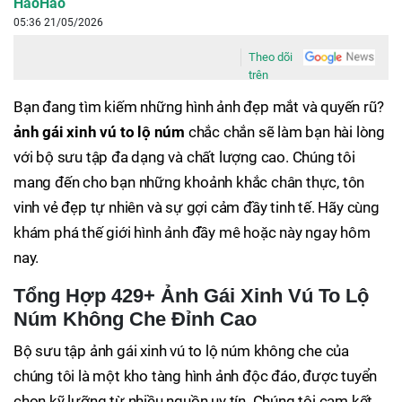
HaoHao
05:36 21/05/2026
Theo dõi
trên
Bạn đang tìm kiếm những hình ảnh đẹp mắt và quyến rũ?
ảnh gái xinh vú to lộ núm
chắc chắn sẽ làm bạn hài lòng
với bộ sưu tập đa dạng và chất lượng cao. Chúng tôi
mang đến cho bạn những khoảnh khắc chân thực, tôn
vinh vẻ đẹp tự nhiên và sự gợi cảm đầy tinh tế. Hãy cùng
khám phá thế giới hình ảnh đầy mê hoặc này ngay hôm
nay.
Tổng Hợp 429+ Ảnh Gái Xinh Vú To Lộ
Núm Không Che Đỉnh Cao
Bộ sưu tập ảnh gái xinh vú to lộ núm không che của
chúng tôi là một kho tàng hình ảnh độc đáo, được tuyển
chọn kỹ lưỡng từ nhiều nguồn uy tín. Chúng tôi cam kết