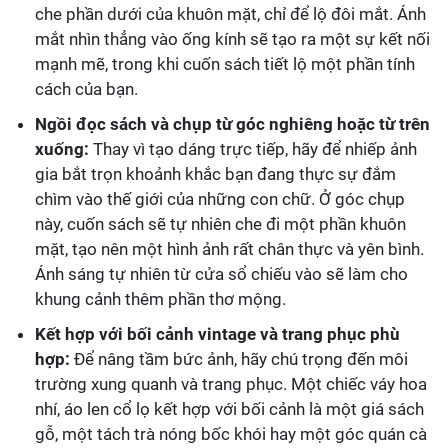
che phần dưới của khuôn mặt, chỉ để lộ đôi mắt. Ánh
mắt nhìn thẳng vào ống kính sẽ tạo ra một sự kết nối
mạnh mẽ, trong khi cuốn sách tiết lộ một phần tính
cách của bạn.
Ngồi đọc sách và chụp từ góc nghiêng hoặc từ trên
xuống:
Thay vì tạo dáng trực tiếp, hãy để nhiếp ảnh
gia bắt trọn khoảnh khắc bạn đang thực sự đắm
chìm vào thế giới của những con chữ. Ở góc chụp
này, cuốn sách sẽ tự nhiên che đi một phần khuôn
mặt, tạo nên một hình ảnh rất chân thực và yên bình.
Ánh sáng tự nhiên từ cửa sổ chiếu vào sẽ làm cho
khung cảnh thêm phần thơ mộng.
Kết hợp với bối cảnh vintage và trang phục phù
hợp:
Để nâng tầm bức ảnh, hãy chú trọng đến môi
trường xung quanh và trang phục. Một chiếc váy hoa
nhí, áo len cổ lọ kết hợp với bối cảnh là một giá sách
gỗ, một tách trà nóng bốc khói hay một góc quán cà