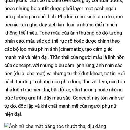
quần jeans rách, áo hoodie oversize, giày combat boots,
hoặc những bộ outfit được phối layer một cách ngẫu
hứng nhưng có chủ đích. Phụ kiện như kính râm đen, mũ
beanie, tai nghe, dây xích kim loại là những điểm nhấn
không thể thiếu. Tone màu của ảnh thường có độ tương
phản cao, màu sắc có thể rực rỡ hoặc được chỉnh theo
các bộ lọc màu phim ảnh (cinematic), tạo cảm giác
mạnh mẽ và hiện đại. Thần thái của người mẫu là linh hồn
của concept, với những biểu cảm lạnh lùng, ánh nhìn sắc
bén (dù bị che mặt) và những tư thế dứt khoát, tự tin. Bối
cảnh thường là những con phố đông đúc về đêm, các tòa
nhà kiến trúc hiện đại, bãi đỗ xe, sân thượng hoặc những
bức tường graffiti đầy màu sắc. Concept này tôn vinh sự
tự do, độc lập và khí chất mạnh mẽ của người phụ nữ
hiện đại.