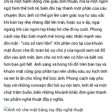
chỉ là một hành động che giấu đơn thuần, mà là một ngôn
ngữ hình thể tinh tế, biến đôi tay thành một phần của câu
chuyện. Bức ảnh có thể gợi lên cảm giác suy tư sâu sắc
khi bàn tay nhẹ nhàng đặt lên trán, hoặc sự e ấp, ngại
ngùng khi các ngón tay khép hờ che đi nụ cười. Phong
cách này đặc biệt mạnh mẽ trong việc nhấn mạnh vào
đôi mắt - “cửa sổ tâm hồn”. Khi phần còn lại của khuôn
mặt được che đi, toàn bộ sự chú ý của người xem sẽ đổ
dồn vào ánh mắt, làm cho nó trở nên có hồn và biết nói
hơn bao giờ hết. Ánh sáng và bóng tối đổ trên bàn tay và
khuôn mặt cũng góp phần tạo nên chiều sâu, sự kịch tính
và nét bí ẩn cho tổng thể bức ảnh. Phong cách này phù
hợp với những concept đòi hỏi sự nội tâm, tinh tế và một
chút trầm buồn, biến những khoảnh khắc đơn giản thành
tác phẩm nghệ thuật đầy ý nghĩa.