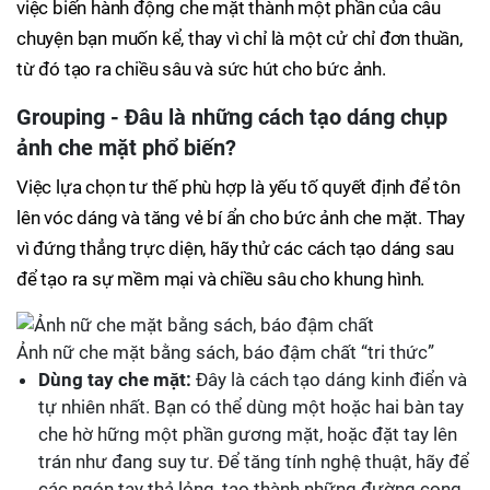
việc biến hành động che mặt thành một phần của câu
chuyện bạn muốn kể, thay vì chỉ là một cử chỉ đơn thuần,
từ đó tạo ra chiều sâu và sức hút cho bức ảnh.
Grouping - Đâu là những cách tạo dáng chụp
ảnh che mặt phổ biến?
Việc lựa chọn tư thế phù hợp là yếu tố quyết định để tôn
lên vóc dáng và tăng vẻ bí ẩn cho bức ảnh che mặt. Thay
vì đứng thẳng trực diện, hãy thử các cách tạo dáng sau
để tạo ra sự mềm mại và chiều sâu cho khung hình.
Ảnh nữ che mặt bằng sách, báo đậm chất “tri thức”
Dùng tay che mặt:
Đây là cách tạo dáng kinh điển và
tự nhiên nhất. Bạn có thể dùng một hoặc hai bàn tay
che hờ hững một phần gương mặt, hoặc đặt tay lên
trán như đang suy tư. Để tăng tính nghệ thuật, hãy để
các ngón tay thả lỏng, tạo thành những đường cong