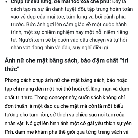
Chụp từ sau lưng, để mái tóc xõa che phủ:
Đây là
cách tạo ra sự ẩn danh tuyệt đối, tập trung hoàn toàn
vào vẻ đẹp của mái tóc, tấm lưng và bối cảnh phía
trước. Bức ảnh gợi lên cảm giác về một cuộc hành
trình, một sự chiêm nghiệm hay một nỗi niềm riêng
tư. Người xem sẽ bị cuốn vào câu chuyện và tự hỏi
nhân vật đang nhìn về đâu, suy nghĩ điều gì.
Ảnh nữ che mặt bằng sách, báo đậm chất “tri
thức”
Phong cách chụp ảnh nữ che mặt bằng sách, báo hoặc
tạp chí mang đến một hơi thở hoài cổ, lãng mạn và đậm
chất tri thức. Trong concept này, cuốn sách không chỉ
đơn thuần là một đạo cụ che mặt mà còn là một biểu
tượng cho tâm hồn, sở thích và chiều sâu nội tâm của
nhân vật. Nó gợi lên hình ảnh một cô gái yêu thích sự yên
tĩnh, đam mê khám phá thế giới qua từng trang sách và