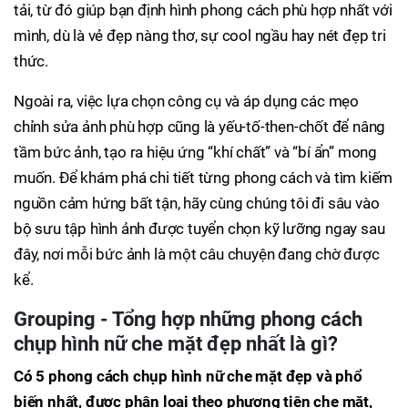
tải, từ đó giúp bạn định hình phong cách phù hợp nhất với
mình, dù là vẻ đẹp nàng thơ, sự cool ngầu hay nét đẹp tri
thức.
Ngoài ra, việc lựa chọn công cụ và áp dụng các mẹo
chỉnh sửa ảnh phù hợp cũng là yếu-tố-then-chốt để nâng
tầm bức ảnh, tạo ra hiệu ứng “khí chất” và “bí ẩn” mong
muốn. Để khám phá chi tiết từng phong cách và tìm kiếm
nguồn cảm hứng bất tận, hãy cùng chúng tôi đi sâu vào
bộ sưu tập hình ảnh được tuyển chọn kỹ lưỡng ngay sau
đây, nơi mỗi bức ảnh là một câu chuyện đang chờ được
kể.
Grouping - Tổng hợp những phong cách
chụp hình nữ che mặt đẹp nhất là gì?
Có 5 phong cách chụp hình nữ che mặt đẹp và phổ
biến nhất, được phân loại theo phương tiện che mặt,