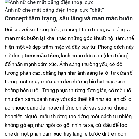
Ảnh nữ che mặt bằng điện thoại cực “chất”
Concept tâm trạng, sâu lắng và man mác buồn
Đối lập với sự trong trẻo, concept tâm trạng, sâu lắng và
man mác buồn lại khai thác những góc khuất nội tâm, thể
hiện một vẻ đẹp trầm mặc và đầy suy tư. Phong cách này
sử dụng
tone màu trầm
, lạnh hoặc đơn sắc (đen trắng)
để nhấn mạnh cảm xúc. Ánh sáng thường yếu, có độ
tương phản cao, chẳng hạn như ánh sáng le lói từ cửa sổ
trong một ngày mưa, ánh đèn đường hiu hắt hay cảnh
hoàng hôn u tối. Trang phục thường đơn giản, có màu tối
như đen, xám, xanh navy với các thiết kế như áo len cổ lọ,
áo khoác dáng dài hoặc những chiếc váy suông không
họa tiết. Người mẫu thường tạo dáng một cách tự nhiên,
không gò ép, như ngồi co gối nhìn ra xa, cúi đầu để tóc
che đi một phần cảm xúc, hay lặng lẽ bước đi trên con