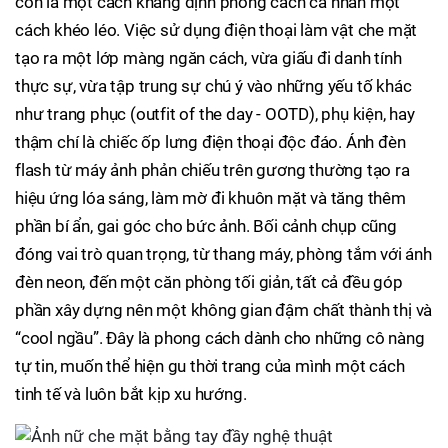
còn là một cách khẳng định phong cách cá nhân một
cách khéo léo. Việc sử dụng điện thoại làm vật che mặt
tạo ra một lớp màng ngăn cách, vừa giấu đi danh tính
thực sự, vừa tập trung sự chú ý vào những yếu tố khác
như trang phục (outfit of the day - OOTD), phụ kiện, hay
thậm chí là chiếc ốp lưng điện thoại độc đáo. Ánh đèn
flash từ máy ảnh phản chiếu trên gương thường tạo ra
hiệu ứng lóa sáng, làm mờ đi khuôn mặt và tăng thêm
phần bí ẩn, gai góc cho bức ảnh. Bối cảnh chụp cũng
đóng vai trò quan trọng, từ thang máy, phòng tắm với ánh
đèn neon, đến một căn phòng tối giản, tất cả đều góp
phần xây dựng nên một không gian đậm chất thành thị và
“cool ngầu”. Đây là phong cách dành cho những cô nàng
tự tin, muốn thể hiện gu thời trang của mình một cách
tinh tế và luôn bắt kịp xu hướng.