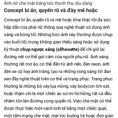
Ảnh nữ che mặt bằng tóc thướt tha, dịu dàng
Concept bí ẩn, quyến rũ và đầy mê hoặc
Concept bí ẩn, quyến rũ và mê hoặc khai thác tối đa sức
hấp dẫn của phái nữ thông qua nghệ thuật sử dụng ánh
sáng và bóng tối. Những bức ảnh này thường được chụp
vào buổi tối, trong không gian thiếu sáng hoặc sử dụng
kỹ thuật
chụp ngược sáng (silhouette)
để chỉ giữ lại
đường nét cơ thể gợi cảm của người phụ nữ. Ánh sáng
thường rất mờ ảo, có thể đến từ ánh nến, đèn neon, ánh
đèn xe cộ hay ánh trăng, tạo ra những vùng sáng tối đan
xen đầy nghệ thuật trên cơ thể và trang phục. Trang phục
thường là những bộ váy lụa mỏng, váy bodycon ôm sát,
hoặc thậm chí là một chiếc áo sơ mi hờ hững, tất cả đều
nhằm tôn lên đường cong quyến rũ. Việc che mặt có thể
được thực hiện một cách tinh tế bằng một chiếc quạt,
một tấm mạng che mặt, mái tóc buông lơi hoặc đơn giản