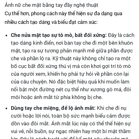
Ảnh nữ che mặt bằng tay đầy nghệ thuật
Cụ thể hơn, phong cách này thể hiện sự đa dạng qua
nhiều cách tạo dáng và biểu đạt cảm xúc:
Che nửa mặt tạo sự tò mò, bất đối xứng:
Đây là cách
tạo dáng kinh điển, nơi bàn tay che đi một bên khuôn
mặt, tạo ra sự tương phản mạnh mẽ giữa phần được
che và phần lộ ra. Kỹ thuật này không chỉ tạo ra một
bố cục bất đối xứng thú vị mà còn khơi gợi trí tò mò
của người xem, khiến họ phải tự hỏi về phần còn lại
của câu chuyện. Nó đặc biệt hiệu quả khi muốn làm
nổi bật một đường nét cụ thể như xương gò má, đôi
môi hoặc ánh mắt từ phía không bị che.
Dùng tay che miệng, để lộ ánh mắt:
Khi che đi nụ
cười hoặc lời nói, toàn bộ sức mạnh biểu cảm được
dồn vào đôi mắt. Ánh mắt lúc này có thể thể hiện sự
vui vẻ, nỗi buồn, sự ngạc nhiên hay một bí mật thầm