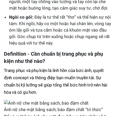
người, một tay chống vào tường và tay còn lại che
mặt hoặc buông lỏng, tạo cảm giác suy tư, chờ đợi.
Ngồi co gối:
Đây là tư thế rất “thơ” và thể hiện sự nội
tâm. Khi ngồi, hãy co một hoặc hai chân lên, vòng tay
ôm lấy gối và tựa cằm hoặc cả khuôn mặt vào đầu
gối. Góc chụp từ trên xuống hoặc chụp ngang sẽ rất
hiệu quả với tư thế này.
Definition - Cần chuẩn bị trang phục và phụ
kiện như thế nào?
Trang phục và phụ kiện là linh hồn của bức ảnh, quyết
định concept và thông điệp bạn muốn truyền tải. Sự
chuẩn bị kỹ lưỡng sẽ giúp tổng thể bức hình trở nên hài
hòa và có gu hơn.
Ảnh nữ che mặt bằng sách, báo đậm chất “tri thức”