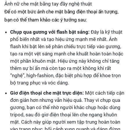
Ảnh nữ che mặt bằng tay đầy nghệ thuật
Để có một bức ảnh che mặt bằng điện thoại ấn tượng,
bạn có thể tham khảo các ý tưởng sau:
Chụp qua gương với flash bật sáng:
Đây là kỹ thuật
phổ biến nhất và tạo hiệu ứng mạnh mẽ nhất. Ánh
flash khi bật lên sẽ phản chiếu trực tiếp vào gương,
tạo ra một vệt sáng mạnh che khuất hoàn toàn hoặc
một phần khuôn mặt. Hiệu ứng này không chỉ tăng
thêm sự bí ẩn mà còn tạo ra một không khí rất
“nghệ”, high-fashion, đặc biệt phù hợp để khoe trọn
bộ trang phục và vóc dáng.
Giơ điện thoại che mặt trực diện:
Một cách tiếp cận
đơn giản hơn nhưng vẫn hiệu quả. Thay vì chụp qua
gương, bạn có thể nhờ người khác chụp hoặc dùng
tripod, sau đó giơ điện thoại lên che ngang khuôn
mặt. Cách này giúp người xem tập trung hoàn toàn
vào trang phục, bối cảnh xung quanh và dáng đứng