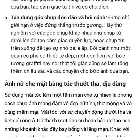
của bạn, tạo cảm giác tự tin và có chủ đích.
Tận dụng góc chụp độc đáo và bối cảnh:
Đừng chỉ
giới hạn ở việc đứng thẳng trước gương. Hãy thử
nghiệm với các góc chụp khác nhau như chụp từ
dưới lên để tạo cảm giác quyền lực, hoặc chụp từ
trên xuống để tạo sự nhỏ bé, e ấp. Bối cảnh như một
quán cà phê có thiết kế đẹp, một con hẻm với bức
tường graffiti hay nội thất tối giản cũng sẽ làm tăng
thêm chiều sâu và câu chuyện cho bức ảnh của bạn.
Ảnh nữ che mặt bằng tóc thướt tha, dịu dàng
Sử dụng mái tóc làm một tấm màn che tự nhiên là phong
cách chụp ảnh mang đậm vẻ đẹp nữ tính, thơ mộng và vô
cùng mềm mại. Mái tóc, với sự chuyển động thướt tha và
kết cấu óng ả, trở thành một đạo cụ hoàn hảo để tạo nên
những khoảnh khắc đầy bay bổng và lãng mạn. Khác với