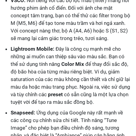
VSCO:
Nổi tiếng với các bộ lọc màu (filter) mang hơi
hướng phim ảnh cổ điển. Đối với ảnh che mặt
concept tâm trạng, bạn có thể thử các filter trong bộ
M (M5, M6) để tạo tone màu trầm và hơi ngả xanh.
Với concept nàng thơ, bộ A (A4, A6) hoặc S (S1, S2)
sẽ mang lại cảm giác trong trẻo, tươi sáng.
Lightroom Mobile:
Đây là công cụ mạnh mẽ cho
những ai muốn can thiệp sâu vào màu sắc. Bạn có
thể sử dụng tính năng
Color Mix
để thay đổi sắc độ,
độ bão hòa của từng màu riêng biệt. Ví dụ, giảm
saturation của các màu không cần thiết và chỉ giữ lại
màu da hoặc màu trang phục. Ngoài ra, việc sử dụng
và tùy chỉnh các
preset
có sẵn cũng là một lựa chọn
tuyệt vời để tạo ra màu sắc đồng bộ.
Snapseed:
Ứng dụng của Google này rất mạnh về
các công cụ chỉnh sửa chi tiết. Tính năng “Tune
Image” cho phép bạn điều chỉnh độ sáng, tương
phản, và đặc biệt là “Ambiance” giúp cân bằng ánh