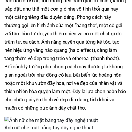
các đạo cụ khác, tóc mang đến cảm giác tự nhiên, không
sắp đặt, như thể một cơn gió nhẹ vô tình thổi qua hay
một cái nghiêng đầu duyên dáng. Phong cách này
thường gợi lên hình ảnh của một “nàng thơ”, một cô gái
với tâm hồn tự do, yêu thiên nhiên và có một chút gì đó
trầm tư, xa cách. Ánh nắng xuyên qua từng kẽ tóc, tạo
nên hiệu ứng vầng hào quang (halo effect), càng làm
tăng thêm vẻ đẹp trong trẻo và ethe­real (thanh thoát).
Bối cảnh lý tưởng cho phong cách này thường là không
gian ngoài trời như đồng cỏ lau, bãi biển lúc hoàng hôn,
hoặc một khu vườn đầy hoa, nơi vẻ đẹp của nhân vật và
thiên nhiên hòa quyện làm một. Đây là lựa chọn hoàn hảo
cho những ai yêu thích vẻ đẹp dịu dàng, tinh khôi và
muốn có những bức ảnh đầy chất thơ.
Ảnh nữ che mặt bằng tay đầy nghệ thuật