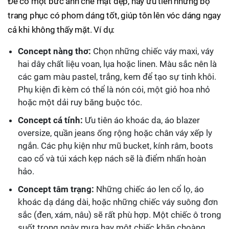
Để có một bức ảnh che mặt đẹp, hãy ưu tiên những bộ
trang phục có phom dáng tốt, giúp tôn lên vóc dáng ngay
cả khi không thấy mặt. Ví dụ:
Concept nàng thơ:
Chọn những chiếc váy maxi, váy
hai dây chất liệu voan, lụa hoặc linen. Màu sắc nên là
các gam màu pastel, trắng, kem để tạo sự tinh khôi.
Phụ kiện đi kèm có thể là nón cói, một giỏ hoa nhỏ
hoặc một dải ruy băng buộc tóc.
Concept cá tính:
Ưu tiên áo khoác da, áo blazer
oversize, quần jeans ống rộng hoặc chân váy xếp ly
ngắn. Các phụ kiện như mũ bucket, kính râm, boots
cao cổ và túi xách kẹp nách sẽ là điểm nhấn hoàn
hảo.
Concept tâm trạng:
Những chiếc áo len cổ lọ, áo
khoác dạ dáng dài, hoặc những chiếc váy suông đơn
sắc (đen, xám, nâu) sẽ rất phù hợp. Một chiếc ô trong
suốt trong ngày mưa hay một chiếc khăn choàng