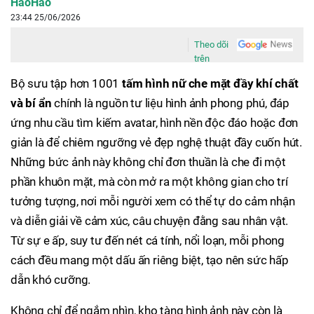
HaoHao
23:44 25/06/2026
Theo dõi
trên
Bộ sưu tập hơn 1001
tấm hình nữ che mặt đầy khí chất
và bí ẩn
chính là nguồn tư liệu hình ảnh phong phú, đáp
ứng nhu cầu tìm kiếm avatar, hình nền độc đáo hoặc đơn
giản là để chiêm ngưỡng vẻ đẹp nghệ thuật đầy cuốn hút.
Những bức ảnh này không chỉ đơn thuần là che đi một
phần khuôn mặt, mà còn mở ra một không gian cho trí
tưởng tượng, nơi mỗi người xem có thể tự do cảm nhận
và diễn giải về cảm xúc, câu chuyện đằng sau nhân vật.
Từ sự e ấp, suy tư đến nét cá tính, nổi loạn, mỗi phong
cách đều mang một dấu ấn riêng biệt, tạo nên sức hấp
dẫn khó cưỡng.
Không chỉ để ngắm nhìn, kho tàng hình ảnh này còn là