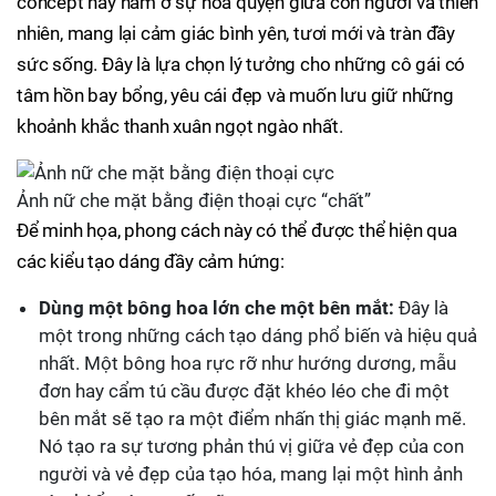
concept này nằm ở sự hòa quyện giữa con người và thiên
nhiên, mang lại cảm giác bình yên, tươi mới và tràn đầy
sức sống. Đây là lựa chọn lý tưởng cho những cô gái có
tâm hồn bay bổng, yêu cái đẹp và muốn lưu giữ những
khoảnh khắc thanh xuân ngọt ngào nhất.
Ảnh nữ che mặt bằng điện thoại cực “chất”
Để minh họa, phong cách này có thể được thể hiện qua
các kiểu tạo dáng đầy cảm hứng:
Dùng một bông hoa lớn che một bên mắt:
Đây là
một trong những cách tạo dáng phổ biến và hiệu quả
nhất. Một bông hoa rực rỡ như hướng dương, mẫu
đơn hay cẩm tú cầu được đặt khéo léo che đi một
bên mắt sẽ tạo ra một điểm nhấn thị giác mạnh mẽ.
Nó tạo ra sự tương phản thú vị giữa vẻ đẹp của con
người và vẻ đẹp của tạo hóa, mang lại một hình ảnh