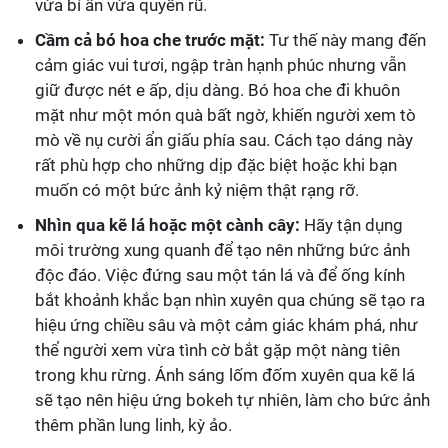
vừa bí ẩn vừa quyến rũ.
Cầm cả bó hoa che trước mặt:
Tư thế này mang đến
cảm giác vui tươi, ngập tràn hạnh phúc nhưng vẫn
giữ được nét e ấp, dịu dàng. Bó hoa che đi khuôn
mặt như một món quà bất ngờ, khiến người xem tò
mò về nụ cười ẩn giấu phía sau. Cách tạo dáng này
rất phù hợp cho những dịp đặc biệt hoặc khi bạn
muốn có một bức ảnh kỷ niệm thật rạng rỡ.
Nhìn qua kẽ lá hoặc một cành cây:
Hãy tận dụng
môi trường xung quanh để tạo nên những bức ảnh
độc đáo. Việc đứng sau một tán lá và để ống kính
bắt khoảnh khắc bạn nhìn xuyên qua chúng sẽ tạo ra
hiệu ứng chiều sâu và một cảm giác khám phá, như
thể người xem vừa tình cờ bắt gặp một nàng tiên
trong khu rừng. Ánh sáng lốm đốm xuyên qua kẽ lá
sẽ tạo nên hiệu ứng bokeh tự nhiên, làm cho bức ảnh
thêm phần lung linh, kỳ ảo.