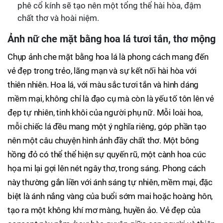
phê cổ kính sẽ tạo nên một tổng thể hài hòa, đậm
chất thơ và hoài niệm.
Ảnh nữ che mặt bằng hoa lá tươi tắn, thơ mộng
Chụp ảnh che mặt bằng hoa lá là phong cách mang đến
vẻ đẹp trong trẻo, lãng mạn và sự kết nối hài hòa với
thiên nhiên. Hoa lá, với màu sắc tươi tắn và hình dáng
mềm mại, không chỉ là đạo cụ mà còn là yếu tố tôn lên vẻ
đẹp tự nhiên, tinh khôi của người phụ nữ. Mỗi loài hoa,
mỗi chiếc lá đều mang một ý nghĩa riêng, góp phần tạo
nên một câu chuyện hình ảnh đầy chất thơ. Một bông
hồng đỏ có thể thể hiện sự quyến rũ, một cành hoa cúc
họa mi lại gợi lên nét ngây thơ, trong sáng. Phong cách
này thường gắn liền với ánh sáng tự nhiên, mềm mại, đặc
biệt là ánh nắng vàng của buổi sớm mai hoặc hoàng hôn,
tạo ra một không khí mơ màng, huyền ảo. Vẻ đẹp của