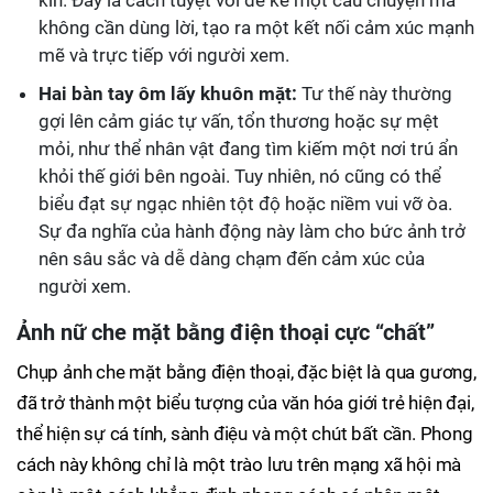
kín. Đây là cách tuyệt vời để kể một câu chuyện mà
không cần dùng lời, tạo ra một kết nối cảm xúc mạnh
mẽ và trực tiếp với người xem.
Hai bàn tay ôm lấy khuôn mặt:
Tư thế này thường
gợi lên cảm giác tự vấn, tổn thương hoặc sự mệt
mỏi, như thể nhân vật đang tìm kiếm một nơi trú ẩn
khỏi thế giới bên ngoài. Tuy nhiên, nó cũng có thể
biểu đạt sự ngạc nhiên tột độ hoặc niềm vui vỡ òa.
Sự đa nghĩa của hành động này làm cho bức ảnh trở
nên sâu sắc và dễ dàng chạm đến cảm xúc của
người xem.
Ảnh nữ che mặt bằng điện thoại cực “chất”
Chụp ảnh che mặt bằng điện thoại, đặc biệt là qua gương,
đã trở thành một biểu tượng của văn hóa giới trẻ hiện đại,
thể hiện sự cá tính, sành điệu và một chút bất cần. Phong
cách này không chỉ là một trào lưu trên mạng xã hội mà