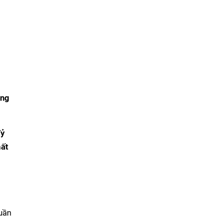
ồng
Tỷ
ất
uần