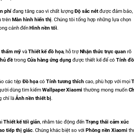
n phí
đang tăng cao vì chất lượng
Độ sắc nét
được đảm bảo,
u trên
Màn hình hiển thị
. Chúng tôi tổng hợp những lựa chọn
hong cảnh đến
Hình nền tối
.
 thẩm mỹ
và
Thiết kế đồ họa
, hỗ trợ
Nhận thức trực quan
rõ
hủ đề
trong
Cửa hàng ứng dụng
được thiết kế để có
Tính đ
o các tệp
Đồ họa
có
Tính tương thích
cao, phù hợp với mọi
gười dùng tìm kiếm
Wallpaper Xiaomi
thường mong muốn
Ch
 chỉ là
Ảnh nền thiết bị
.
ại
Thiết kế tối giản
, nhằm tác động đến
Trạng thái cảm xúc
ao tiếp thị giác
. Chúng khác biệt so với
Phông nền Xiaomi
th