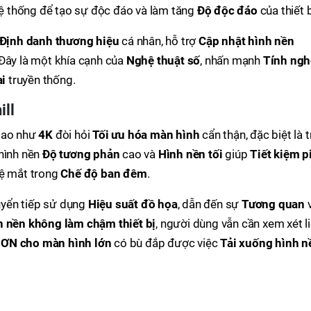
ệ thống để tạo sự độc đáo và làm tăng
Độ độc đáo
của thiết b
Định danh thương hiệu
cá nhân, hỗ trợ
Cập nhật hình nền
 Đây là một khía cạnh của
Nghệ thuật số
, nhấn mạnh
Tính ngh
ại
truyền thống.
ill
ao như
4K
đòi hỏi
Tối ưu hóa màn hình
cẩn thận, đặc biệt là 
 hình nền
Độ tương phản
cao và
Hình nền tối
giúp
Tiết kiệm p
vệ mắt trong
Chế độ ban đêm
.
yển tiếp sử dụng
Hiệu suất đồ họa
, dẫn đến sự
Tương quan
v
h nền không làm chậm thiết bị
, người dùng vẫn cần xem xét l
HƠN cho màn hình lớn
có bù đắp được việc
Tải xuống hình n