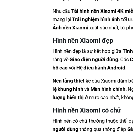
Nhu cầu
Tải hình nền Xiaomi 4K miễ
mang lại
Trải nghiệm hình ảnh
tối ư
Ảnh nền Xiaomi
xuất sắc nhất, từ p
Hình nền Xiaomi đẹp
Hình nền đẹp là sự kết hợp giữa
Tính
ràng về
Giao diện người dùng
. Các
C
bộ cao
với
Hệ điều hành Android
.
Nền tảng thiết kế
của Xiaomi đảm bả
lệ khung hình
và
Màn hình chính
. N
lượng hiển thị
ở mức cao nhất, không
Hình nền Xiaomi có chữ
Hình nền có chữ thường thuộc thể lo
người dùng
thông qua thông điệp
Gi