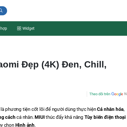
 hợp
Widget
omi Đẹp (4K) Đen, Chill,
Theo dõi trên
là phương tiện cốt lõi để người dùng thực hiện
Cá nhân hóa
,
ng cách
cá nhân.
MIUI
thúc đẩy khả năng
Tùy biến điện thoại
ùy chọn
Hình ảnh
.