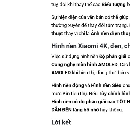
túy, đôi khi thay thế các
Biểu tượng
h
Sự hiện diện của văn bản có thể giúp
thường xuyên để thay đổi tâm trạng.
thuật
thay vì chỉ là
Ảnh nền điện tho
Hình nền Xiaomi 4K, đen, ch
Việc sử dụng hình nền
Độ phân giải
c
Công nghệ màn hình AMOLED
. Các
AMOLED
khi hiển thị, đồng thời bảo 
Hình nền động
và
Hình nền Siêu
chu
mức
Pin
tiêu thụ. Nếu
Tùy chỉnh hìn
Hình nền có độ phân giải cao TỐT 
DẪN ĐẾN tăng bộ nhớ
hay không.
Lời kết