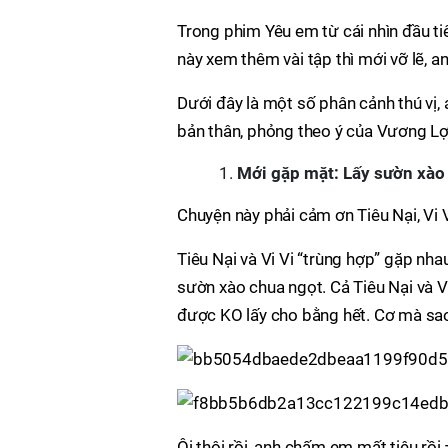
Trong phim Yêu em từ cái nhìn đầu tiê
này xem thêm vài tập thì mới vỡ lẽ, a
Dưới đây là một số phân cảnh thú vị
bản thân, phỏng theo ý của Vương Lợ
Mới gặp mặt: Lấy sườn xào
Chuyện này phải cảm ơn Tiêu Nại, Vi 
Tiêu Nại và Vi Vi “trùng hợp” gặp nha
sườn xào chua ngọt. Cả Tiêu Nại và V
được KO lấy cho bằng hết. Cơ mà sao 
Ôi thôi rồi, anh chấm em mất tiêu rồi 