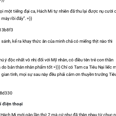
 một tiếng đại ca, Hách Mi tự nhiên đã thu lại được nụ cười 
mày rồi đấy”. =))
ánh, kể ra khay thức ăn của mình chả có miếng thịt nào thì
 ý độc nhất vô nhị đối với Mỹ nhân, có điều tên trẻ con thần
 do bản thân nhân phẩm tốt =))) Chỉ có Tam ca Tiêu Nại liếc 
gian tình, mọi sự sau này đều phải cảm ơn thuyền trưởng Tiê
ố điện thoại
. Hách Mi mới gặp lần thứ 2 mà cứ như đã thân nhau từ chục 