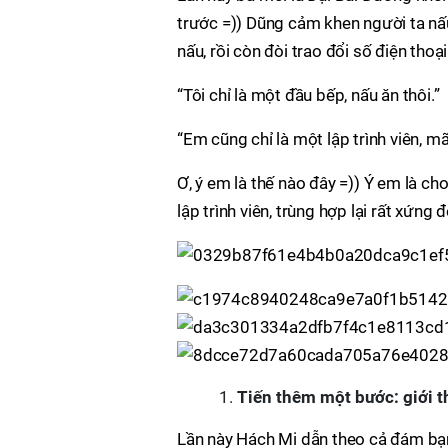
trước =)) Dũng cảm khen người ta nấ
nấu, rồi còn đòi trao đổi số điện thoại
“Tôi chỉ là một đầu bếp, nấu ăn thôi.”
“Em cũng chỉ là một lập trình viên, mã 
Ơ, ý em là thế nào đây =)) Ý em là c
lập trình viên, trùng hợp lại rất xứng đ
Tiến thêm một bước: giới t
Lần này Hách Mi dẫn theo cả đám bạ