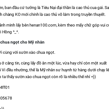
n, ban đầu cứ tưởng là Tiêu Nại đại thần là cao thủ cua gái. S
nh chàng KO mới chính là cao thủ võ lâm trong truyền thuyết.
, ảnh mình lấy bên henan100.com, kèm theo mấy chữ góp vui c
i Hồng ^_^.
 chua ngọt cho Mỹ nhân
Vi cùng với sườn xào chua ngọt.
u ở căng tin, cùng lấy đồ ăn một lúc, vừa hay chỉ còn một xuất
i Vi đều nhường, thế là Mỹ nhân sư huynh từ hàng dưới chạy lê
ta thấy sườn xào chua ngọt còn rõ là nhiều thế nhỉ =))
=))