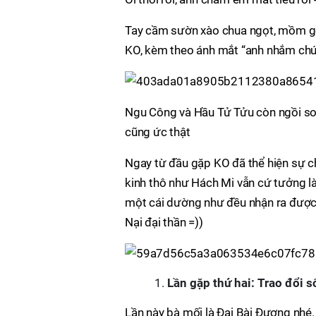
Tay cầm sườn xào chua ngọt, mồm gọi
KO, kèm theo ánh mắt “anh nhắm chú 
Ngu Công và Hầu Tử Tửu còn ngồi so s
cũng ức thật
Ngay từ đầu gặp KO đã thể hiện sự chú
kinh thô như Hách Mi vẫn cứ tưởng là
một cái dường như đều nhận ra được 
Nại đại thần =))
Lần gặp thứ hai: Trao đổi s
Lần này bà mối là Đại Bài Đương nhé