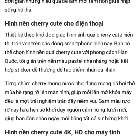
đơn giản nhưng hiệu quả để làm mới tâm hồn giữa nhịp
sống hối hả.
Hình nền cherry cute cho điện thoại
Thiết kế theo khổ dọc giúp hình ảnh quả cherry cute hiển
thị trọn vẹn trên các dòng smartphone hiện nay. Bạn có
thể chọn hình nền quả cherry cute với phong cách Hàn
Quốc, tối giản trên nền màu pastel nhẹ nhàng hoặc kết
hợp sticker dễ thương để tạo điểm nhấn cá nhân.
Từng chùm cherry mọng nước như đang mang cả hơi thở
mùa hè rạng rỡ lên màn hình, giúp mỗi lần mở khóa máy
đều là một trải nghiệm tràn đầy niềm vui. Gam màu rực
rỡ này hứa hẹn sẽ khơi dậy nguồn cảm hứng tươi mới,
giúp bạn đón chào ngày mới bằng tất cả sự hứng khởi.
Hình nền cherry cute 4K, HD cho máy tính