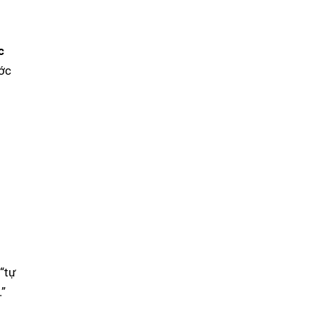
c
ước
“tự
.”