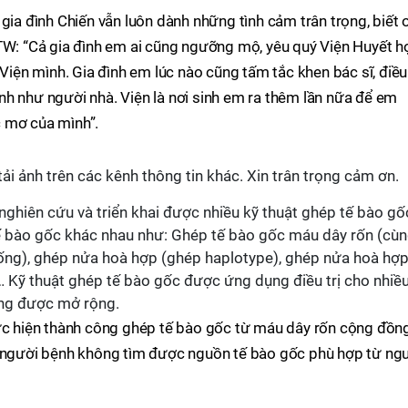
gia đình Chiến vẫn luôn dành những tình cảm trân trọng, biết 
TW: “Cả gia đình em ai cũng ngưỡng mộ, yêu quý Viện Huyết h
 Viện mình. Gia đình em lúc nào cũng tấm tắc khen bác sĩ, điều
h như người nhà. Viện là nơi sinh em ra thêm lần nữa để em
 mơ của mình”.
ải ảnh trên các kênh thông tin khác. Xin trân trọng cảm ơn.
ghiên cứu và triển khai được nhiều kỹ thuật ghép tế bào gố
ế bào gốc khác nhau như: Ghép tế bào gốc máu dây rốn (cù
ống), ghép nửa hoà hợp (ghép haplotype), ghép nửa hoà hợ
… Kỹ thuật ghép tế bào gốc được ứng dụng điều trị cho nhiề
àng được mở rộng.
hực hiện thành công ghép tế bào gốc từ máu dây rốn cộng đồng
g người bệnh không tìm được nguồn tế bào gốc phù hợp từ ng