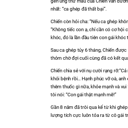
gen ung thư máu của Chiến vẫn dương
nhất: “ca ghép đã thất bại”.
Chiến còn hỏi cha: “Nếu ca ghép khôn
“Không tiếc con ạ, chỉ cần có cơ hội
khóc, đó là lần đầu tiên con gái khóc
Sau ca ghép tủy 6 tháng, Chiến được 
thỏm chờ đợi cuối cùng đã có kết quả
Chiến chia sẻ với nụ cười rạng rỡ:“C
khỏi bệnh rồi… Hạnh phúc vỡ oà, anh 
thêm thuốc gì nữa, khỏe mạnh và vui t
tôi nói: “Con gái thật mạnh mẽ!”
Gần 8 năm đã trôi qua kể từ khi ghé
lượng tích cực luôn tỏa ra từ cô gái 