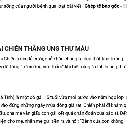
ự sống của người bệnh qua loạt bài viết
“Ghép tế bào gốc - H
ÁI CHIẾN THẮNG UNG THƯ MÁU
ị Chiến trong lễ cưới, chắc hẳn chúng ta đều thật khó tưởng
y đã từng “rơi xuống vực thẳm” khi biết rằng “mình bị ung thư
 Tĩnh) là một cô gái 15 tuổi vừa mới bước vào năm học lớp 
, vào đúng những ngày mùa đông giá rét, Chiến phải đi khám 
đầu, cha mẹ vẫn giấu con gái kết quả chẩn đoán của bác sĩ. Đế
điện cho mẹ, nhắn mẹ gửi tiền ra và nói: “Bệnh của con không