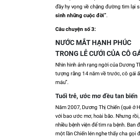
đầy hy vọng về chặng đường tìm lại s
sinh những cuộc đời”
.
Câu chuyện số 3:
NƯỚC MẮT HẠNH PHÚC
TRONG LỄ CƯỚI
CỦA CÔ G
Nhìn hình ảnh rạng ngời của Dương Th
tượng rằng 14 năm về trước, cô gái ấ
máu”.
Tuổi trẻ, ước mơ đều tan biến
Năm 2007, Dương Thị Chiến (quê ở Hà
với bao ước mơ, hoài bão. Nhưng rồi
nhiều bệnh viện để tìm ra bệnh. Ban 
một lần Chiến lén nghe thấy cha gọi 