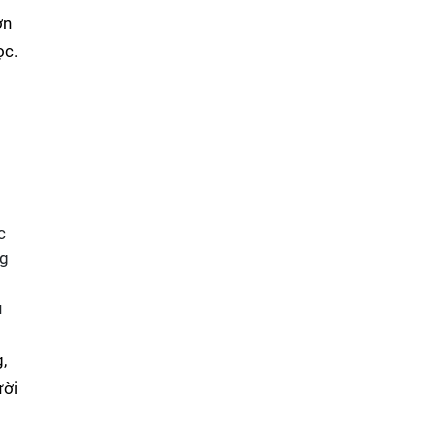
ơn
ọc.
c
ng
p
u
,
ười