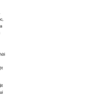
,
c,
ửa
u
hời
ột
ật
ui