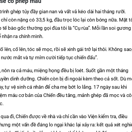
 sẽ có phép màu
ình ghép tủy đầy gian nan và vất vả kéo dài hai tháng rưỡi.
i chỉ còn nặng có 33,5 kg, đầu trọc lóc lại còn bóng nữa. Mặt t
 tế bào gốc thường gọi đùa tôi là “Cụ rùa”. Mỗi lần soi gương
ể nhận ra chính mình.
 lên, cố lên, tóc sẽ mọc, rồi sẽ xinh gái trở lại thôi. Không sao
ạt nước mắt và tự mỉm cười tiếp tục chiến đấu”.
, nôn ra cả máu, miệng họng đều bị loét. Suốt gần một tháng
uyền dinh dưỡng. Chiến còn bị đi ngoài kèm theo cả sốt. Dù m
, tự vệ sinh cá nhân để cha mẹ bớt lo lắng. 17 ngày sau khi
ghiệm máu cơ bản của Chiến đều tăng, mảnh ghép đã mọc và cô
c.
ua đi, Chiến được về nhà và chỉ cần vào Viện kiểm tra, điều
hưng một vấn đề đáng lo ngại khác lại xảy ra: kết quả xét ngh