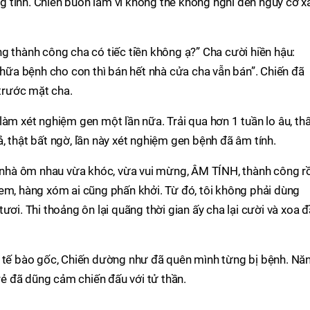
 tính. Chiến buồn lắm vì không thể không nghĩ đến nguy cơ x
g thành công cha có tiếc tiền không ạ?” Cha cười hiền hậu:
 chữa bệnh cho con thì bán hết nhà cửa cha vẫn bán”. Chiến đã
 trước mặt cha.
làm xét nghiệm gen một lần nữa. Trải qua hơn 1 tuần lo âu, th
, thật bất ngờ, lần này xét nghiệm gen bệnh đã âm tính.
ả nhà ôm nhau vừa khóc, vừa vui mừng, ÂM TÍNH, thành công rồ
em, hàng xóm ai cũng phấn khởi. Từ đó, tôi không phải dùng
ươi. Thi thoảng ôn lại quãng thời gian ấy cha lại cười và xoa 
p tế bào gốc, Chiến dường như đã quên mình từng bị bệnh. Nă
trẻ đã dũng cảm chiến đấu với tử thần.