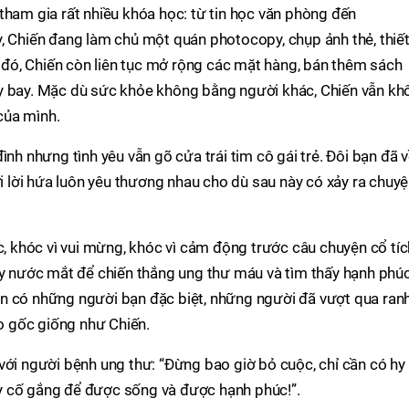
tham gia rất nhiều khóa học: từ tin học văn phòng đến
, Chiến đang làm chủ một quán photocopy, chụp ảnh thẻ, thiết
 ở đó, Chiến còn liên tục mở rộng các mặt hàng, bán thêm sách
y bay. Mặc dù sức khỏe không bằng người khác, Chiến vẫn kh
của mình.
ình nhưng tình yêu vẫn gõ cửa trái tim cô gái trẻ. Đôi bạn đã 
lời hứa luôn yêu thương nhau cho dù sau này có xảy ra chuy
óc, khóc vì vui mừng, khóc vì cảm động trước câu chuyện cổ tíc
ầy nước mắt để chiến thắng ung thư máu và tìm thấy hạnh phú
n có những người bạn đặc biệt, những người đã vượt qua ran
ào gốc giống như Chiến.
với người bệnh ung thư: “Đừng bao giờ bỏ cuộc, chỉ cần có hy
y cố gắng để được sống và được hạnh phúc!”.