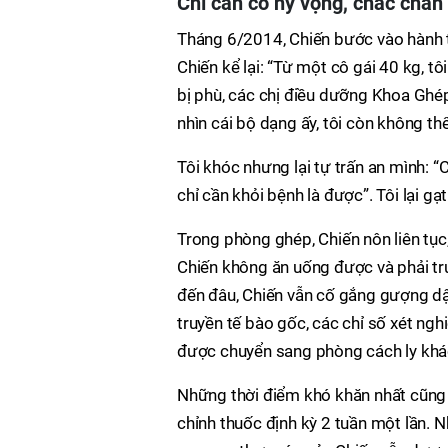
Chỉ cần có hy vọng, chắc chắn
Tháng 6/2014, Chiến bước vào hành tr
Chiến kể lại: “Từ một cô gái 40 kg, tô
bị phù, các chị điều dưỡng Khoa Ghép
nhìn cái bộ dạng ấy, tôi còn không th
Tôi khóc nhưng lại tự trấn an mình: “Cố
chỉ cần khỏi bệnh là được”. Tôi lại g
Trong phòng ghép, Chiến nôn liên tục
Chiến không ăn uống được và phải tr
đến đâu, Chiến vẫn cố gắng gượng dậy
truyền tế bào gốc, các chỉ số xét n
được chuyển sang phòng cách ly khá
Những thời điểm khó khăn nhất cũng q
chỉnh thuốc định kỳ 2 tuần một lần. N