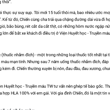
 thôi”.
ôi thực sự suy sụp. Tôi mới 15 tuổi thôi mà, bao nhiêu ước mơ
. Kể từ đó, Chiến cùng cha trải qua chặng đường dài vừa đi họ
ó, bão bùng, rét cắt da cắt thịt, có những hôm nước ngập n
 lớn để bắt xe khách đi điều trị ở Viện Huyết học - Truyền má
 (thuốc nhắm đích) - một trong những loại thuốc tốt nhất tại t
 máu mạn tính. Nhưng sau 7 năm uống thuốc nhắm đích, đáp
g kém đi. Chiến thường xuyên bị nôn, đau đầu, đau xương, chu
n Huyết học - Truyền máu TW tư vấn nên ghép tế bào gốc. Th
 hợp HLA 100% với em gái. Với gia đình Chiến, đó là một tin v