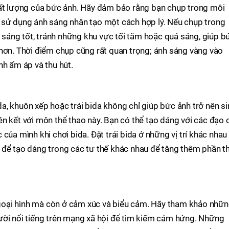
hất lượng của bức ảnh. Hãy đảm bảo rằng bạn chụp trong môi
 sử dụng ánh sáng nhân tạo một cách hợp lý. Nếu chụp trong
h sáng tốt, tránh những khu vực tối tăm hoặc quá sáng, giúp b
hơn. Thời điểm chụp cũng rất quan trọng; ánh sáng vàng vào
nh ấm áp và thu hút.
, khuôn xếp hoặc trái bida không chỉ giúp bức ảnh trở nên si
n kết với môn thể thao này. Bạn có thể tạo dáng với các đạo 
của mình khi chơi bida. Đặt trái bida ở những vị trí khác nhau
 để tạo dáng trong các tư thế khác nhau để tăng thêm phần t
oại hình mà còn ở cảm xúc và biểu cảm. Hãy tham khảo nhữ
ười nổi tiếng trên mạng xã hội để tìm kiếm cảm hứng. Những