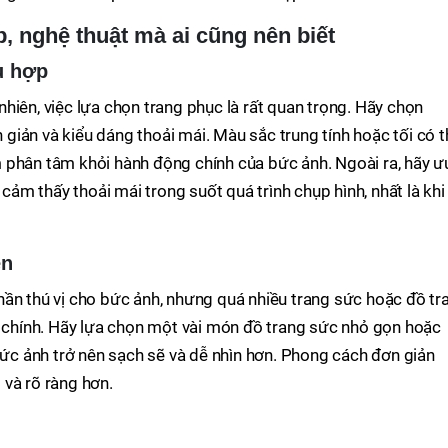
p, nghệ thuật mà ai cũng nên biết
ù hợp
hiên, việc lựa chọn trang phục là rất quan trọng. Hãy chọn
iản và kiểu dáng thoải mái. Màu sắc trung tính hoặc tối có t
 phân tâm khỏi hành động chính của bức ảnh. Ngoài ra, hãy ư
 cảm thấy thoải mái trong suốt quá trình chụp hình, nhất là khi
ện
hần thú vị cho bức ảnh, nhưng quá nhiều trang sức hoặc đồ tr
ể chính. Hãy lựa chọn một vài món đồ trang sức nhỏ gọn hoặc
 bức ảnh trở nên sạch sẽ và dễ nhìn hơn. Phong cách đơn giản
và rõ ràng hơn.