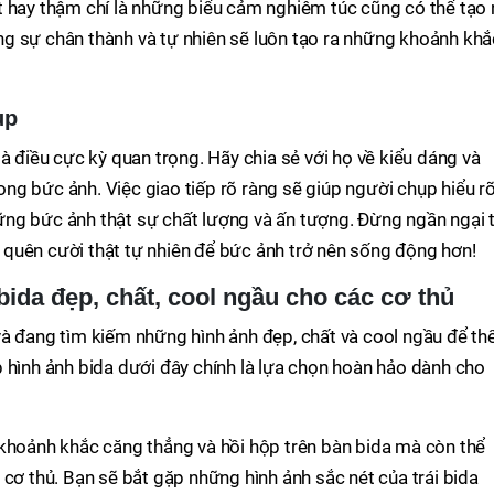
t hay thậm chí là những biểu cảm nghiêm túc cũng có thể tạo 
g sự chân thành và tự nhiên sẽ luôn tạo ra những khoảnh khắ
ụp
à điều cực kỳ quan trọng. Hãy chia sẻ với họ về kiểu dáng và
g bức ảnh. Việc giao tiếp rõ ràng sẽ giúp người chụp hiểu r
ng bức ảnh thật sự chất lượng và ấn tượng. Đừng ngần ngại 
quên cười thật tự nhiên để bức ảnh trở nên sống động hơn!
bida đẹp, chất, cool ngầu cho các cơ thủ
à đang tìm kiếm những hình ảnh đẹp, chất và cool ngầu để th
 hình ảnh bida dưới đây chính là lựa chọn hoàn hảo dành cho
 khoảnh khắc căng thẳng và hồi hộp trên bàn bida mà còn thể
 cơ thủ. Bạn sẽ bắt gặp những hình ảnh sắc nét của trái bida