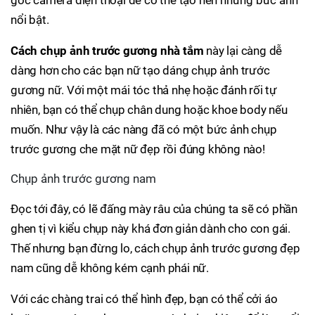
góc camera điện thoại để có thể tạo nên những bức ảnh
nổi bật.
Cách chụp ảnh trước gương nhà tắm
này lại càng dễ
dàng hơn cho các bạn nữ tạo dáng chụp ảnh trước
gương nữ. Với một mái tóc thả nhẹ hoặc đánh rối tự
nhiên, bạn có thể chụp chân dung hoặc khoe body nếu
muốn. Như vậy là các nàng đã có một bức ảnh chụp
trước gương che mặt nữ đẹp rồi đúng không nào!
Chụp ảnh trước gương nam
Đọc tới đây, có lẽ đấng mày râu của chúng ta sẽ có phần
ghen tị vì kiểu chụp này khá đơn giản dành cho con gái.
Thế nhưng bạn đừng lo, cách chụp ảnh trước gương đẹp
nam cũng dễ không kém cạnh phái nữ.
Với các chàng trai có thể hình đẹp, bạn có thể cởi áo