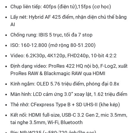
Chụp liên tiếp: 40fps (điện tử),15fps (cơ học)
Lấy nét: Hybrid AF 425 điểm, nhận diện chủ thể bằng
AI
Chống rung: IBIS 5 trục, tối đa 7 stop
ISO: 160-12.800 (mở rộng 80-51.200)
Video: 6.2K30p, 4K120p, FHD240p, 10-bit 4:2:2
Định dạng video: ProRes 422 HQ nội bộ, F-Log2, xuất
ProRes RAW & Blackmagic RAW qua HDMI
Kính ngắm: OLED 5.76 triệu điểm, phóng đại 0.8x
Màn hình: LCD cảm ứng 3.0” xoay lật, 1.62 triệu điểm
Thẻ nhớ: CFexpress Type B + SD UHS-II (khe kép)
Kết nối: HDMI full-size, USB-C 3.2 Gen 2, mic 3.5mm,
tai nghe 3.5mm, Wi-Fi, Bluetooth
Pin: NP-W235 (~580-720 ảnh/lần sạc)