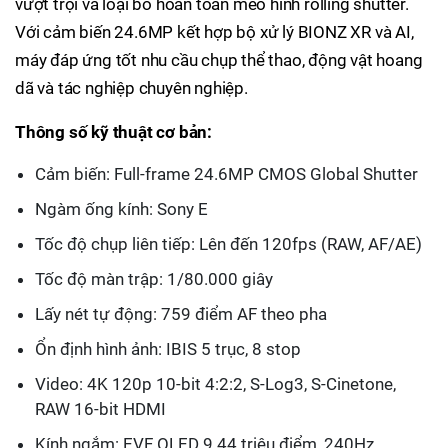
vượt trội và loại bỏ hoàn toàn méo hình rolling shutter.
Với cảm biến 24.6MP kết hợp bộ xử lý BIONZ XR và AI,
máy đáp ứng tốt nhu cầu chụp thể thao, động vật hoang
dã và tác nghiệp chuyên nghiệp.
Thông số kỹ thuật cơ bản:
Cảm biến: Full-frame 24.6MP CMOS Global Shutter
Ngàm ống kính: Sony E
Tốc độ chụp liên tiếp: Lên đến 120fps (RAW, AF/AE)
Tốc độ màn trập: 1/80.000 giây
Lấy nét tự động: 759 điểm AF theo pha
Ổn định hình ảnh: IBIS 5 trục, 8 stop
Video: 4K 120p 10-bit 4:2:2, S-Log3, S-Cinetone,
RAW 16-bit HDMI
Kính ngắm: EVF OLED 9.44 triệu điểm, 240Hz