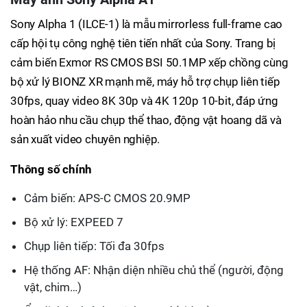
Sony Alpha 1 (ILCE-1) là mẫu mirrorless full-frame cao
cấp hội tụ công nghệ tiên tiến nhất của Sony. Trang bị
cảm biến Exmor RS CMOS BSI 50.1MP xếp chồng cùng
bộ xử lý BIONZ XR mạnh mẽ, máy hỗ trợ chụp liên tiếp
30fps, quay video 8K 30p và 4K 120p 10-bit, đáp ứng
hoàn hảo nhu cầu chụp thể thao, động vật hoang dã và
sản xuất video chuyên nghiệp.
Thông số chính
Cảm biến: APS-C CMOS 20.9MP
Bộ xử lý: EXPEED 7
Chụp liên tiếp: Tối đa 30fps
Hệ thống AF: Nhận diện nhiều chủ thể (người, động
vật, chim…)