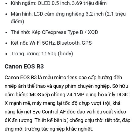
Kính ngắm: OLED 0.5 inch, 3.69 triệu điểm
Màn hình: LCD cảm ứng nghiêng 3.2 inch (2.1 triệu
điểm)
Thẻ nhớ: Kép CFexpress Type B / XQD
Kết nối: Wi-Fi 5GHz, Bluetooth, GPS
Trọng lượng: 1160g (body)
Canon EOS R3
Canon EOS R3 là mẫu mirrorless cao cấp hướng đến
nhiếp ảnh thể thao và quay phim chuyên nghiệp. Sở hữu
cảm biến CMOS xếp chồng 24.1MP cùng bộ xử lý DIGIC
X mạnh mẽ, máy mang lại tốc độ chụp vượt trội, khả
năng lấy nét Eye Control AF độc đáo và hiệu suất video
6K ấn tượng. Thiết kế bền bỉ, chống chịu thời tiết tốt, đáp
ứng môi trường tác nghiệp khắc nghiệt.