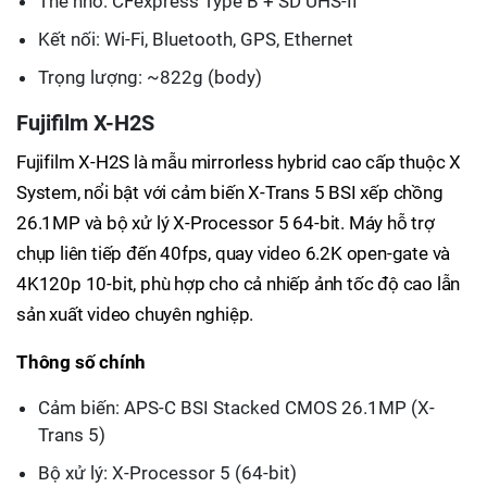
Thẻ nhớ: CFexpress Type B + SD UHS-II
Kết nối: Wi-Fi, Bluetooth, GPS, Ethernet
Trọng lượng: ~822g (body)
Fujifilm X-H2S
Fujifilm X-H2S là mẫu mirrorless hybrid cao cấp thuộc X
System, nổi bật với cảm biến X-Trans 5 BSI xếp chồng
26.1MP và bộ xử lý X-Processor 5 64-bit. Máy hỗ trợ
chụp liên tiếp đến 40fps, quay video 6.2K open-gate và
4K120p 10-bit, phù hợp cho cả nhiếp ảnh tốc độ cao lẫn
sản xuất video chuyên nghiệp.
Thông số chính
Cảm biến: APS-C BSI Stacked CMOS 26.1MP (X-
Trans 5)
Bộ xử lý: X-Processor 5 (64-bit)