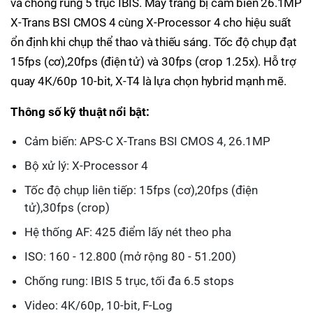
và chống rung 5 trục IBIS. Máy trang bị cảm biến 26.1MP
X-Trans BSI CMOS 4 cùng X-Processor 4 cho hiệu suất
ổn định khi chụp thể thao và thiếu sáng. Tốc độ chụp đạt
15fps (cơ),20fps (điện tử) và 30fps (crop 1.25x). Hỗ trợ
quay 4K/60p 10-bit, X-T4 là lựa chọn hybrid mạnh mẽ.
Thông số kỹ thuật nổi bật:
Cảm biến: APS-C X-Trans BSI CMOS 4, 26.1MP
Bộ xử lý: X-Processor 4
Tốc độ chụp liên tiếp: 15fps (cơ),20fps (điện
tử),30fps (crop)
Hệ thống AF: 425 điểm lấy nét theo pha
ISO: 160 - 12.800 (mở rộng 80 - 51.200)
Chống rung: IBIS 5 trục, tối đa 6.5 stops
Video: 4K/60p, 10-bit, F-Log