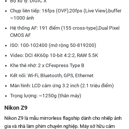
Bộ xử lý: DIGIC X
Chụp liên tiếp: 16fps (OVF),20fps (Live View),buffer
~1000 ảnh
Hệ thống AF: 191 điểm (155 cross-type),Dual Pixel
CMOS AF
ISO: 100-102400 (mở rộng 50-819200)
Video: DCI 4K60p 10-bit 4:2:2, RAW 5.5K
Khe thẻ nhớ: 2 x CFexpress Type B
Kết nối: Wi-Fi, Bluetooth, GPS, Ethernet
Màn hình: LCD cảm ứng 3.2 inch (2.1 triệu điểm)
Trọng lượng: ~1250g (thân máy)
Nikon Z9
Nikon Z9 là mẫu mirrorless flagship dành cho nhiếp ảnh
gia và nhà làm phim chuyên nghiệp. Máy sở hữu cảm