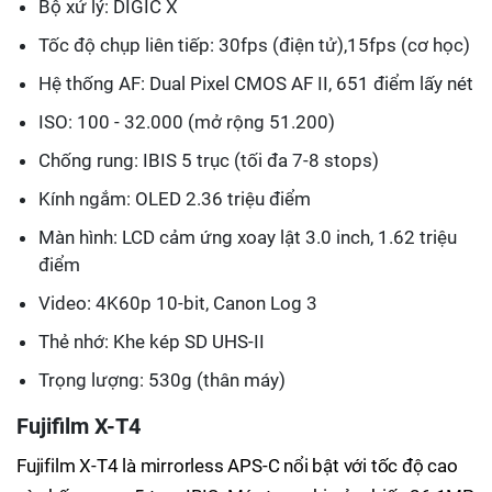
Bộ xử lý: DIGIC X
Tốc độ chụp liên tiếp: 30fps (điện tử),15fps (cơ học)
Hệ thống AF: Dual Pixel CMOS AF II, 651 điểm lấy nét
ISO: 100 - 32.000 (mở rộng 51.200)
Chống rung: IBIS 5 trục (tối đa 7-8 stops)
Kính ngắm: OLED 2.36 triệu điểm
Màn hình: LCD cảm ứng xoay lật 3.0 inch, 1.62 triệu
điểm
Video: 4K60p 10-bit, Canon Log 3
Thẻ nhớ: Khe kép SD UHS-II
Trọng lượng: 530g (thân máy)
Fujifilm X-T4
Fujifilm X-T4 là mirrorless APS-C nổi bật với tốc độ cao