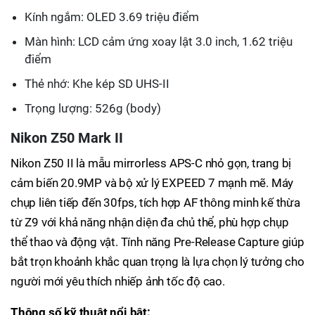
Kính ngắm: OLED 3.69 triệu điểm
Màn hình: LCD cảm ứng xoay lật 3.0 inch, 1.62 triệu
điểm
Thẻ nhớ: Khe kép SD UHS-II
Trọng lượng: 526g (body)
Nikon Z50 Mark II
Nikon Z50 II là mẫu mirrorless APS-C nhỏ gọn, trang bị
cảm biến 20.9MP và bộ xử lý EXPEED 7 mạnh mẽ. Máy
chụp liên tiếp đến 30fps, tích hợp AF thông minh kế thừa
từ Z9 với khả năng nhận diện đa chủ thể, phù hợp chụp
thể thao và động vật. Tính năng Pre-Release Capture giúp
bắt trọn khoảnh khắc quan trọng là lựa chọn lý tưởng cho
người mới yêu thích nhiếp ảnh tốc độ cao.
Thông số kỹ thuật nổi bật: