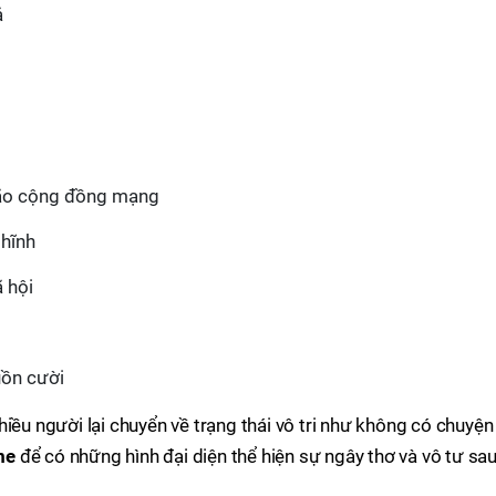
ả
bão cộng đồng mạng
ghĩnh
 hội
uồn cười
iều người lại chuyển về trạng thái vô tri như không có chuyện
me
để có những hình đại diện thể hiện sự ngây thơ và vô tư sa