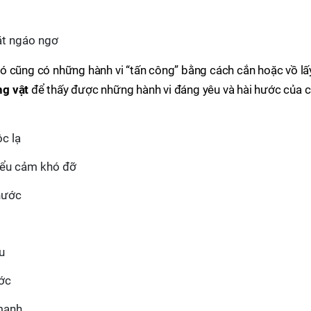
ặt ngáo ngơ
ó cũng có những hành vi “tấn công” bằng cách cắn hoặc vồ lấ
g vật
để thấy được những hành vi đáng yêu và hài hước của 
c lạ
biểu cảm khó đỡ
hước
u
ước
mạnh