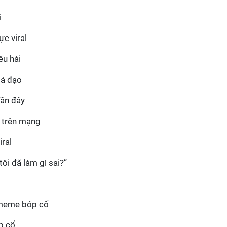
i
c viral
êu hài
bá đạo
ần đây
 trên mạng
ral
ôi đã làm gì sai?”
 meme bóp cổ
p cổ