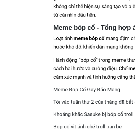
không chỉ thể hiện sự sáng tạo vô b
từ cái nhìn đầu tiên.
Meme bóp cổ - Tổng hợp ả
Loạt ảnh
meme bóp cổ
mang đậm chất
hước khó đỡ, khiến dân mạng không n
Hành động “bóp cổ” trong meme thườ
cách hài hước và cường điệu. Chế
m
cảm xúc mạnh và tình huống căng thẳ
Meme Bóp Cổ Gây Bão Mạng
Tôi vào tuần thứ 2 của tháng đã bắ
Khoảng khắc Sasuke bị bóp cổ troll
Bóp cổ vịt ảnh chế troll bạn bè