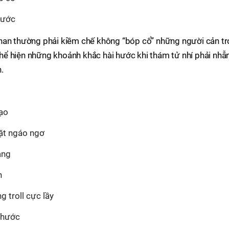
hước
nan thường phải kiềm chế không “bóp cổ” những người cản tr
hể hiện những khoảnh khắc hài hước khi thám tử nhí phải nhẫ
.
đạo
ặt ngáo ngơ
ạng
n
 troll cực lầy
 hước