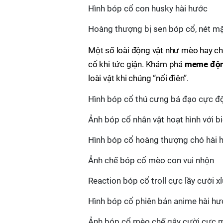
Hình bóp cổ con husky hài hước
Hoàng thượng bị sen bóp cổ, nét m
Một số loài động vật như mèo hay ch
cổ khi tức giận. Khám phá
meme độn
loài vật khi chúng “nổi điên”.
Hình bóp cổ thú cưng bá đạo cực độ
Ảnh bóp cổ nhân vật hoạt hình với 
Hình bóp cổ hoàng thượng chó hài 
Ảnh chế bóp cổ mèo con vui nhộn
Reaction bóp cổ troll cực lầy cười xỉ
Hình bóp cổ phiên bản anime hài h
Ảnh bóp cổ mèo chế gây cười cực 