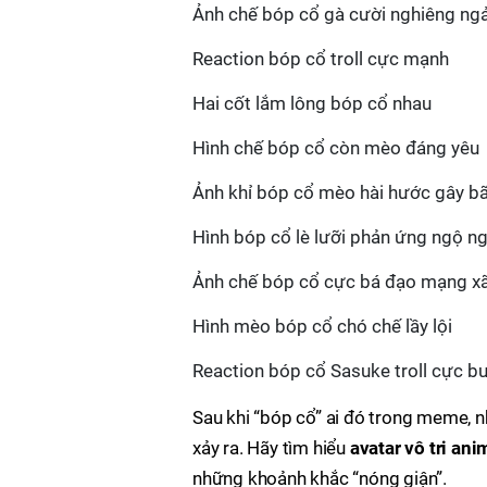
Ảnh chế bóp cổ gà cười nghiêng ng
Reaction bóp cổ troll cực mạnh
Hai cốt lắm lông bóp cổ nhau
Hình chế bóp cổ còn mèo đáng yêu
Ảnh khỉ bóp cổ mèo hài hước gây 
Hình bóp cổ lè lưỡi phản ứng ngộ n
Ảnh chế bóp cổ cực bá đạo mạng xã
Hình mèo bóp cổ chó chế lầy lội
Reaction bóp cổ Sasuke troll cực b
Sau khi “bóp cổ” ai đó trong meme, nh
xảy ra. Hãy tìm hiểu
avatar vô tri ani
những khoảnh khắc “nóng giận”.