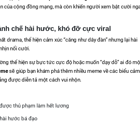
iên của cộng đồng mạng, mà còn khiến người xem bật cười ng
nh chế hài hước, khó đỡ cực viral
 drama, thể hiện cảm xúc “căng như dây đàn” nhưng lại hài
hịn nổi cười.
ng thể hiện sự bực tức cực độ hoặc muốn “dạy dỗ” ai đó mộ
eme
sẽ giúp bạn khám phá thêm nhiều meme về các biểu cả
ng được diễn tả một cách vui nhộn.
t được thủ phạm làm hết lương
 hài hước bá đạo