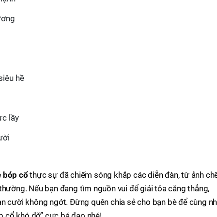
ương
siêu hề
ực lầy
ười
 bóp cổ
thực sự đã chiếm sóng khắp các diễn đàn, từ ảnh ch
thường. Nếu bạn đang tìm nguồn vui để giải tỏa căng thẳng,
ạn cười không ngớt. Đừng quên chia sẻ cho bạn bè để cùng n
 cổ khó đỡ” cực bá đạo nhé!