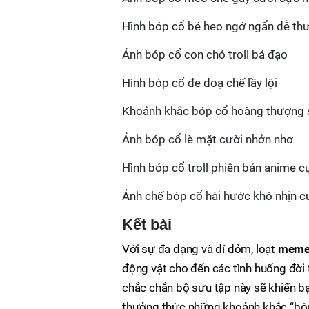
Hình bóp cổ bé heo ngớ ngẩn dễ th
Ảnh bóp cổ con chó troll bá đạo
Hình bóp cổ đe doạ chế lầy lội
Khoảnh khắc bóp cổ hoàng thượng 
Ảnh bóp cổ lè mặt cười nhởn nhơ
Hình bóp cổ troll phiên bản anime c
Ảnh chế bóp cổ hài hước khó nhịn c
Kết bài
Với sự đa dạng và dí dỏm, loạt
meme
động vật cho đến các tình huống đời 
chắc chắn bộ sưu tập này sẽ khiến b
thưởng thức những khoảnh khắc “bóp