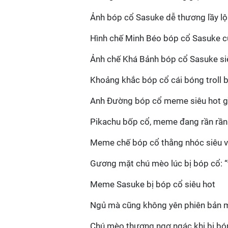
Ảnh bóp cổ Sasuke dễ thương lầy lộ
Hình chế Minh Béo bóp cổ Sasuke cự
Ảnh chế Khá Bảnh bóp cổ Sasuke si
Khoảng khắc bóp cổ cái bóng troll 
Anh Đường bóp cổ meme siêu hot g
Pikachu bốp cổ, meme đang rần rần
Meme chế bóp cổ thằng nhóc siêu vi
Gương mặt chú mèo lúc bị bóp cổ: “t
Meme Sasuke bị bóp cổ siêu hot
Ngủ mà cũng không yên phiên bản
Chú mèo thượng ngơ ngác khi bị bó