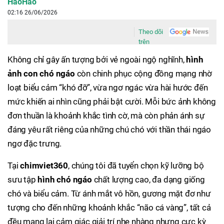
HaoHao
02:16 26/06/2026
Theo dõi
trên
Không chỉ gây ấn tượng bởi vẻ ngoài ngộ nghĩnh,
hình
ảnh con chó ngáo
còn chinh phục cộng đồng mạng nhờ
loạt biểu cảm “khó đỡ”, vừa ngơ ngác vừa hài hước đến
mức khiến ai nhìn cũng phải bật cười. Mỗi bức ảnh không
đơn thuần là khoảnh khắc tình cờ, mà còn phản ánh sự
đáng yêu rất riêng của những chú chó với thần thái ngáo
ngơ đặc trưng.
Tại
chimviet360
, chúng tôi đã tuyển chọn kỹ lưỡng bộ
sưu tập
hình chó ngáo
chất lượng cao, đa dạng giống
chó và biểu cảm. Từ ánh mắt vô hồn, gương mặt đơ như
tượng cho đến những khoảnh khắc “não cá vàng”, tất cả
đều mang lại cảm giác giải trí nhẹ nhàng nhưng cực kỳ