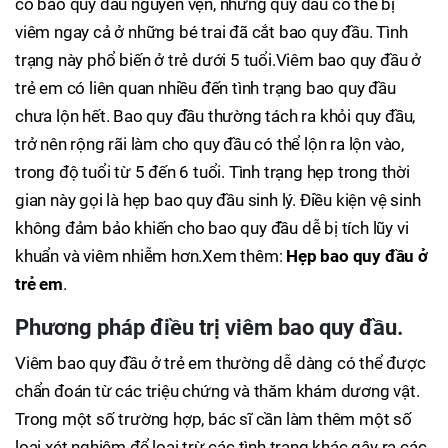
có bao quy đầu nguyên vẹn, nhưng quy đầu có thể bị
viêm ngay cả ở những bé trai đã cắt bao quy đầu. Tình
trạng này phổ biến ở trẻ dưới 5 tuổi.Viêm bao quy đầu ở
trẻ em có liên quan nhiều đến tình trạng bao quy đầu
chưa lộn hết. Bao quy đầu thường tách ra khỏi quy đầu,
trở nên rộng rãi làm cho quy đầu có thể lộn ra lộn vào,
trong độ tuổi từ 5 đến 6 tuổi. Tình trạng hẹp trong thời
gian này gọi là hẹp bao quy đầu sinh lý. Điều kiện vệ sinh
không đảm bảo khiến cho bao quy đầu dễ bị tích lũy vi
khuẩn và viêm nhiễm hơn.Xem thêm:
Hẹp bao quy đầu ở
trẻ em
.
Phương pháp điều trị viêm bao quy đầu.
Viêm bao quy đầu ở trẻ em thường dễ dàng có thể được
chẩn đoán từ các triệu chứng và thăm khám dương vật.
Trong một số trường hợp, bác sĩ cần làm thêm một số
loại xét nghiệm để loại trừ các tình trạng khác gây ra các