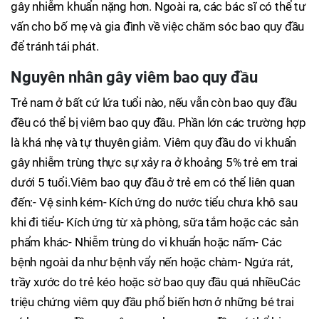
gây nhiễm khuẩn nặng hơn. Ngoài ra, các bác sĩ có thể tư
vấn cho bố mẹ và gia đình về việc chăm sóc bao quy đầu
để tránh tái phát.
Nguyên nhân gây viêm bao quy đầu
Trẻ nam ở bất cứ lứa tuổi nào, nếu vẫn còn bao quy đầu
đều có thể bị viêm bao quy đầu. Phần lớn các trường hợp
là khá nhẹ và tự thuyên giảm. Viêm quy đầu do vi khuẩn
gây nhiễm trùng thực sự xảy ra ở khoảng 5% trẻ em trai
dưới 5 tuổi.Viêm bao quy đầu ở trẻ em có thể liên quan
đến:- Vệ sinh kém- Kích ứng do nước tiểu chưa khô sau
khi đi tiểu- Kích ứng từ xà phòng, sữa tắm hoặc các sản
phẩm khác- Nhiễm trùng do vi khuẩn hoặc nấm- Các
bệnh ngoài da như bệnh vẩy nến hoặc chàm- Ngứa rát,
trầy xước do trẻ kéo hoặc sờ bao quy đầu quá nhiềuCác
triệu chứng viêm quy đầu phổ biến hơn ở những bé trai