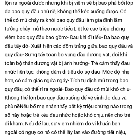
lộn ra ngoài được nhưng khi bị viêm sẽ bị bao phủ bởi lớp
da bao quy đầu phù nề, không thể kéo xuống được. Có
thể có mủ chảy ra khỏi bao quy đầu làm gia đình lầm
tưởng chảy mủ theo nước tiểu.Liệt kê các triệu chứng
viêm bao quy đầu bao gồm:- Đau khi đi tiểu- Da bao quy
đầu tấy đỏ- Xuất hiện các đốm trắng giữa bao quy đầu và
quy đầu- Sưng tấy toàn bộ vùng đầu dương vật, đôi khi
toàn bộ thân dương vật bị ảnh hưởng- Trẻ cảm thấy đau
nhức liên tục, không dám đi tiểu do sợ đau- Mức độ nhẹ
hơn, có cảm giác ngứa ngáy- Tích tụ dịch mủ trong bao
quy đầu, có thể rỉ ra ngoài- Bao quy đầu có mùi khó chịu-
Không thể lộn bao quy đầu xuống để vệ sinh do đau và
phù nềNếu bố mẹ nhận thấy bất kỳ triệu chứng nào trong
số này hoặc trẻ kêu đau nhức hoặc khó chịu, nên cho trẻ
đi khám. Nếu để lâu, sự viêm nhiễm do vi khuẩn bên
ngoài có nguy cơ nó có thể lây lan vào đường tiết niệu,