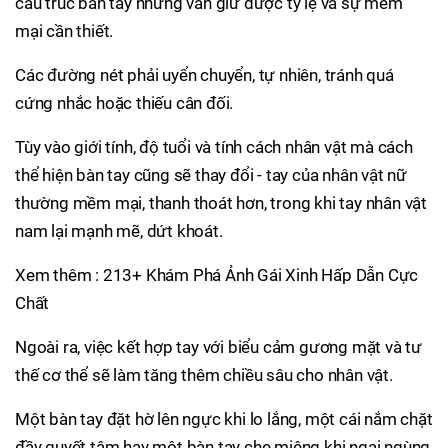
cấu trúc bàn tay nhưng vẫn giữ được tỷ lệ và sự mềm
mại cần thiết.
Các đường nét phải uyển chuyển, tự nhiên, tránh quá
cứng nhắc hoặc thiếu cân đối.
Tùy vào giới tính, độ tuổi và tính cách nhân vật mà cách
thể hiện bàn tay cũng sẽ thay đổi - tay của nhân vật nữ
thường mềm mại, thanh thoát hơn, trong khi tay nhân vật
nam lại mạnh mẽ, dứt khoát.
Xem thêm : 213+ Khám Phá Ảnh Gái Xinh Hấp Dẫn Cực
Chất
Ngoài ra, việc kết hợp tay với biểu cảm gương mặt và tư
thế cơ thể sẽ làm tăng thêm chiều sâu cho nhân vật.
Một bàn tay đặt hờ lên ngực khi lo lắng, một cái nắm chặt
đầy quyết tâm hay một bàn tay che miệng khi ngại ngùng