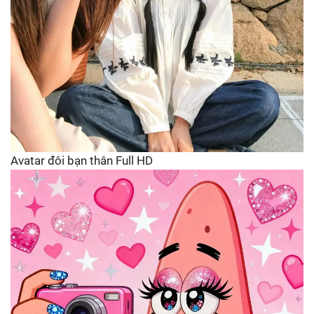
Avatar đôi bạn thân Full HD