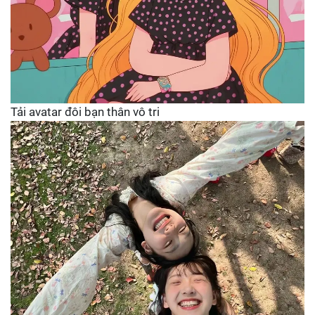
Tải avatar đôi bạn thân vô tri