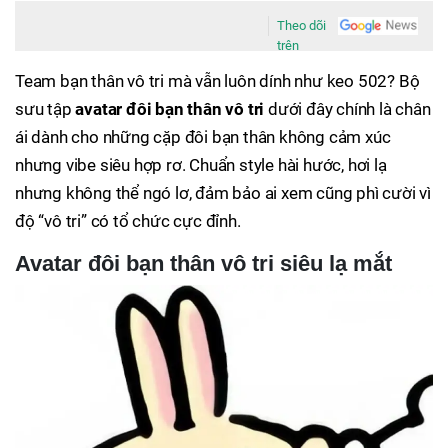
Theo dõi
trên
Team bạn thân vô tri mà vẫn luôn dính như keo 502? Bộ
sưu tập
avatar đôi bạn thân vô tri
dưới đây chính là chân
ái dành cho những cặp đôi bạn thân không cảm xúc
nhưng vibe siêu hợp rơ. Chuẩn style hài hước, hơi lạ
nhưng không thể ngó lơ, đảm bảo ai xem cũng phì cười vì
độ “vô tri” có tổ chức cực đỉnh.
Avatar đôi bạn thân vô tri siêu lạ mắt