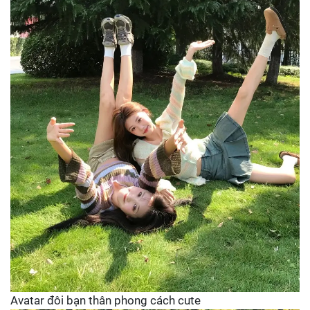
Avatar đôi bạn thân phong cách cute