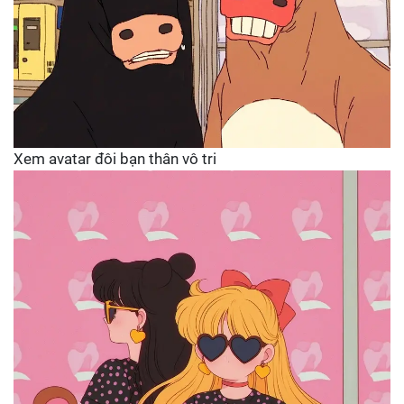
Xem avatar đôi bạn thân vô tri