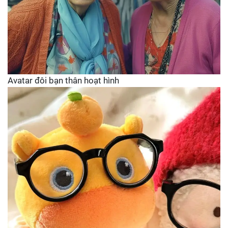
Avatar đôi bạn thân hoạt hình