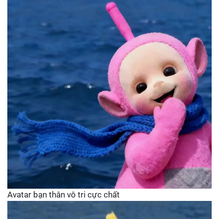
Avatar bạn thân vô tri cực chất