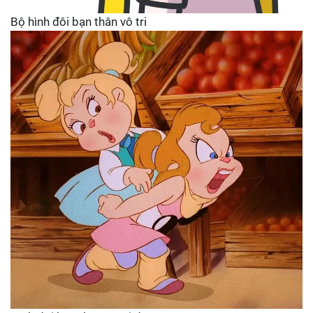
Bộ hình đôi bạn thân vô tri