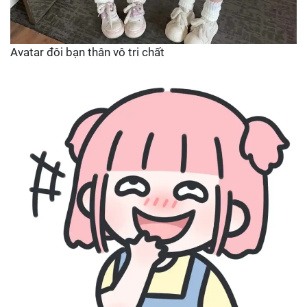
Avatar đôi bạn thân vô tri chất