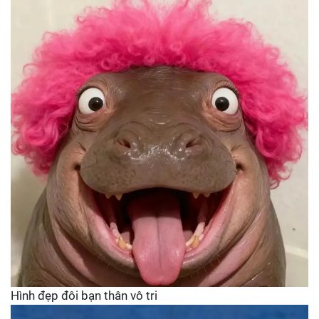
Hình đẹp đôi bạn thân vô tri