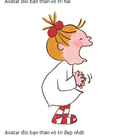
Avatar đôi bạn thân vô tri hài
Avatar đôi bạn thân vô tri đẹp nhất