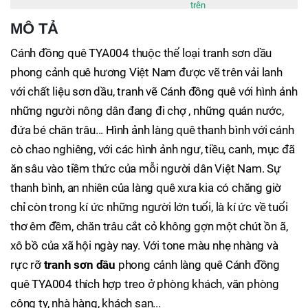
trên
MÔ TẢ
Cánh đồng quê TYA004 thuộc thể loại tranh sơn dầu
phong cảnh quê hương Việt Nam được vẽ trên vải lanh
với chất liệu sơn dầu, tranh vẽ Cánh đồng quê với hình ảnh
những người nông dân đang đi chợ , những quán nước,
đứa bé chăn trâu... Hình ảnh làng quê thanh bình với cánh
cò chao nghiêng, với các hình ảnh ngư, tiều, canh, mục đã
ăn sâu vào tiềm thức của mỗi người dân Việt Nam. Sự
thanh bình, an nhiên của làng quê xưa kia có chăng giờ
chỉ còn trong kí ức những người lớn tuổi, là kí ức về tuổi
thơ êm đềm, chăn trâu cắt cỏ không gợn một chút ồn ã,
xô bồ của xã hội ngày nay. Với tone màu nhẹ nhàng và
rực rỡ
tranh sơn dầu
phong cảnh làng quê Cánh đồng
quê TYA004 thích hợp treo ở phòng khách, văn phòng
công ty, nhà hàng, khách sạn...