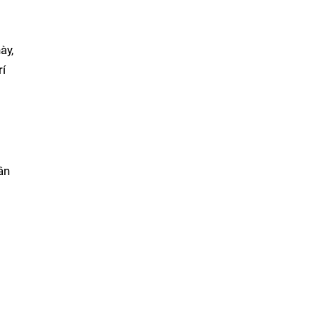
ày,
í
ân