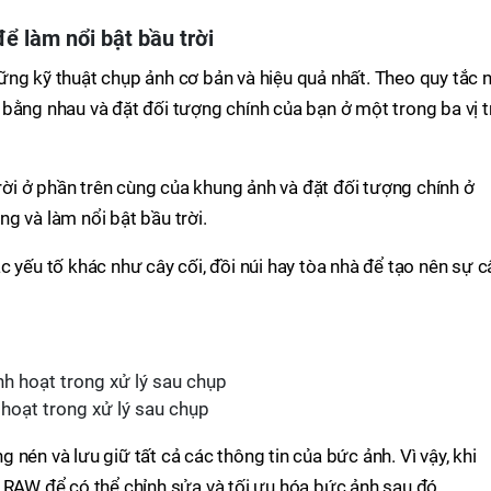
ể làm nổi bật bầu trời
ng kỹ thuật chụp ảnh cơ bản và hiệu quả nhất. Theo quy tắc n
bằng nhau và đặt đối tượng chính của bạn ở một trong ba vị tr
trời ở phần trên cùng của khung ảnh và đặt đối tượng chính ở
g và làm nổi bật bầu trời.
c yếu tố khác như cây cối, đồi núi hay tòa nhà để tạo nên sự c
 hoạt trong xử lý sau chụp
nén và lưu giữ tất cả các thông tin của bức ảnh. Vì vậy, khi
 RAW để có thể chỉnh sửa và tối ưu hóa bức ảnh sau đó.