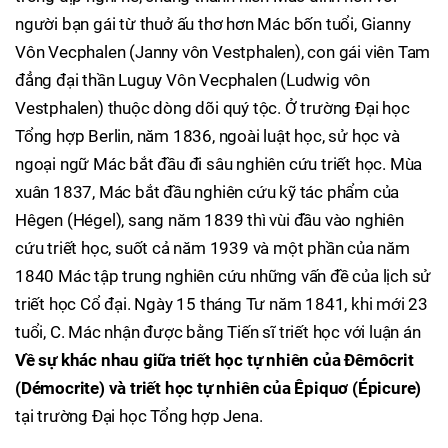
người bạn gái từ thuở ấu thơ hơn Mác bốn tuổi, Gianny
Vôn Vecphalen (Janny vôn Vestphalen), con gái viên Tam
đẳng đại thần Luguy Vôn Vecphalen (Ludwig vôn
Vestphalen) thuộc dòng dõi quý tộc. Ở trường Đại học
Tổng hợp Berlin, năm 1836, ngoài luật học, sử học và
ngoại ngữ Mác bắt đầu đi sâu nghiên cứu triết học. Mùa
xuân 1837, Mác bắt đầu nghiên cứu kỹ tác phẩm của
Hêgen (Hégel), sang năm 1839 thì vùi đầu vào nghiên
cứu triết học, suốt cả năm 1939 và một phần của năm
1840 Mác tập trung nghiên cứu những vấn đề của lịch sử
triết học Cổ đại. Ngày 15 tháng Tư năm 1841, khi mới 23
tuổi, C. Mác nhận được bằng Tiến sĩ triết học với luận án
Về sự khác nhau giữa triết học tự nhiên của Đêmôcrit
(Démocrite) và triết học tự nhiên của Êpiquơ (Épicure)
tại trường Đại học Tổng hợp Jena.