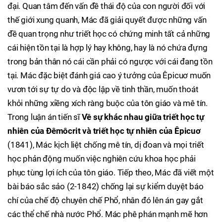
đại. Quan tâm đến vấn đề thái độ của con người đối với
thế giới xung quanh, Mác đã giải quyết được những vấn
đề quan trọng như triết học có chứng minh tất cả những
cái hiện tồn tại là hợp lý hay không, hay là nó chứa đựng
trong bản thân nó cái cần phải có ngược với cái đang tồn
tại. Mác đặc biệt đánh giá cao ý tưởng của Êpicuơ muốn
vươn tới sự tự do và độc lập về tinh thần, muốn thoát
khỏi những xiềng xích ràng buộc của tôn giáo và mê tín.
Trong luận án tiến sĩ
Về sự khác nhau giữa triết học tự
nhiên của Đêmôcrit và triết học tự nhiên của
Êpicuơ
(1841), Mác kịch liệt chống mê tín, dị đoan và mọi triết
học phản động muốn việc nghiên cứu khoa học phải
phục tùng lợi ích của tôn giáo. Tiếp theo, Mác đã viết một
bài báo sắc sảo (2-1842) chống lại sự kiểm duyệt báo
chí của chế độ chuyên chế Phổ, nhân đó lên án gay gắt
các thể chế nhà nước Phổ. Mác phê phán mạnh mẽ hơn