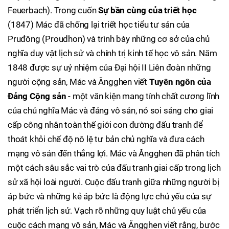
Feuerbach). Trong cuốn
Sự bần cùng của triết học
(1847) Mác đã chống lại triết học tiểu tư sản của
Pruđông (Proudhon) và trình bày những cơ sở của chủ
nghĩa duy vật lịch sử và chính trị kinh tế học vô sản. Năm
1848 được sự uỷ nhiệm của Đại hội II Liên đoàn những
người cộng sản, Mác và Ăngghen viết
Tuyên ngôn của
Đảng Cộng sản
- một văn kiện mang tính chất cương lĩnh
của chủ nghĩa Mác và đảng vô sản, nó soi sáng cho giai
cấp công nhân toàn thế giới con đường đấu tranh để
thoát khỏi chế độ nô lệ tư bản chủ nghĩa và đưa cách
mạng vô sản đến thắng lợi. Mác và Ăngghen đã phân tích
một cách sâu sắc vai trò của đấu tranh giai cấp trong lịch
sử xã hội loài người. Cuộc đấu tranh giữa những người bị
áp bức và những kẻ áp bức là động lực chủ yếu của sự
phát triển lịch sử. Vạch rõ những quy luật chủ yếu của
cuộc cách mạng vô sản, Mác và Ăngghen viết rằng, bước