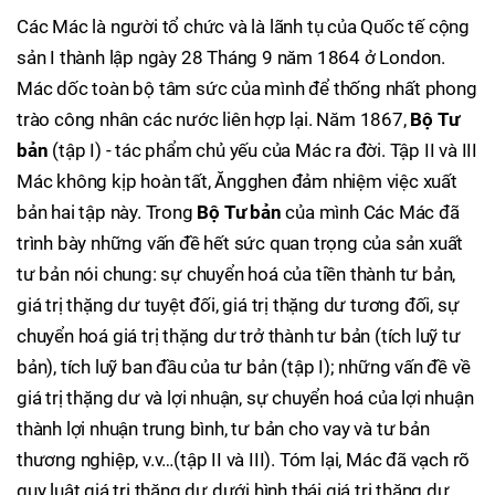
Các Mác là người tổ chức và là lãnh tụ của Quốc tế cộng
sản I thành lập ngày 28 Tháng 9 năm 1864 ở London.
Mác dốc toàn bộ tâm sức của mình để thống nhất phong
trào công nhân các nước liên hợp lại. Năm 1867,
Bộ Tư
bản
(tập I) - tác phẩm chủ yếu của Mác ra đời. Tập II và III
Mác không kịp hoàn tất, Ăngghen đảm nhiệm việc xuất
bản hai tập này. Trong
Bộ Tư bản
của mình Các Mác đã
trình bày những vấn đề hết sức quan trọng của sản xuất
tư bản nói chung: sự chuyển hoá của tiền thành tư bản,
giá trị thặng dư tuyệt đối, giá trị thặng dư tương đối, sự
chuyển hoá giá trị thặng dư trở thành tư bản (tích luỹ tư
bản), tích luỹ ban đầu của tư bản (tập I); những vấn đề về
giá trị thặng dư và lợi nhuận, sự chuyển hoá của lợi nhuận
thành lợi nhuận trung bình, tư bản cho vay và tư bản
thương nghiệp, v.v…(tập II và III). Tóm lại, Mác đã vạch rõ
quy luật giá trị thặng dư dưới hình thái giá trị thặng dư