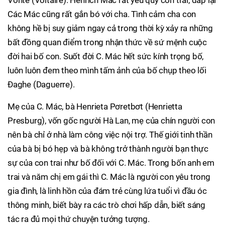
Vônte (Voltaire). Henrich Mác rất yêu quý con trai, đáp lại
Các Mác cũng rất gắn bó với cha. Tình cảm cha con
không hề bị suy giảm ngay cả trong thời kỳ xảy ra những
bất đồng quan điểm trong nhận thức về sứ mệnh cuộc
đời hai bố con. Suốt đời C. Mác hết sức kính trọng bố,
luôn luôn đem theo mình tấm ảnh của bố chụp theo lối
Đaghe (Daguerre).
Mẹ của C. Mác, bà Henrieta Pơretbơt (Henrietta
Presburg), vốn gốc người Hà Lan, mẹ của chín người con
nên bà chỉ ở nhà làm công việc nội trợ. Thế giới tinh thần
của bà bị bó hẹp và bà không trở thành người bạn thực
sự của con trai như bố đối với C. Mác. Trong bốn anh em
trai và năm chị em gái thì C. Mác là người con yêu trong
gia đình, là linh hồn của đám trẻ cùng lứa tuổi vì đầu óc
thông minh, biết bày ra các trò chơi hấp dẫn, biết sáng
tác ra đủ mọi thứ chuyện tưởng tượng.