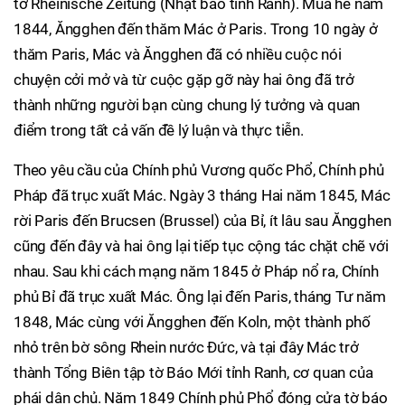
tờ Rheinische Zeitung (Nhật báo tỉnh Ranh). Mùa hè năm
1844, Ăngghen đến thăm Mác ở Paris. Trong 10 ngày ở
thăm Paris, Mác và Ăngghen đã có nhiều cuộc nói
chuyện cởi mở và từ cuộc gặp gỡ này hai ông đã trở
thành những người bạn cùng chung lý tưởng và quan
điểm trong tất cả vấn đề lý luận và thực tiễn.
Theo yêu cầu của Chính phủ Vương quốc Phổ, Chính phủ
Pháp đã trục xuất Mác. Ngày 3 tháng Hai năm 1845, Mác
rời Paris đến Brucsen (Brussel) của Bỉ, ít lâu sau Ăngghen
cũng đến đây và hai ông lại tiếp tục cộng tác chặt chẽ với
nhau. Sau khi cách mạng năm 1845 ở Pháp nổ ra, Chính
phủ Bỉ đã trục xuất Mác. Ông lại đến Paris, tháng Tư năm
1848, Mác cùng với Ăngghen đến Koln, một thành phố
nhỏ trên bờ sông Rhein nước Đức, và tại đây Mác trở
thành Tổng Biên tập tờ Báo Mới tỉnh Ranh, cơ quan của
phái dân chủ. Năm 1849 Chính phủ Phổ đóng cửa tờ báo