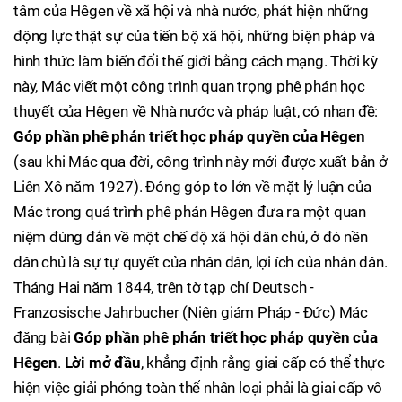
tâm của Hêgen về xã hội và nhà nước, phát hiện những
động lực thật sự của tiến bộ xã hội, những biện pháp và
hình thức làm biến đổi thế giới bằng cách mạng. Thời kỳ
này, Mác viết một công trình quan trọng phê phán học
thuyết của Hêgen về Nhà nước và pháp luật, có nhan đề:
Góp phần phê phán triết học pháp quyền của
Hêgen
(sau khi Mác qua đời, công trình này mới được xuất bản ở
Liên Xô năm 1927). Đóng góp to lớn về mặt lý luận của
Mác trong quá trình phê phán Hêgen đưa ra một quan
niệm đúng đắn về một chế độ xã hội dân chủ, ở đó nền
dân chủ là sự tự quyết của nhân dân, lợi ích của nhân dân.
Tháng Hai năm 1844, trên tờ tạp chí Deutsch -
Franzosische Jahrbucher (Niên giám Pháp - Đức) Mác
đăng bài
Góp phần phê phán triết học pháp quyền của
Hêgen
.
Lời mở đầu
, khẳng định rằng giai cấp có thể thực
hiện việc giải phóng toàn thể nhân loại phải là giai cấp vô